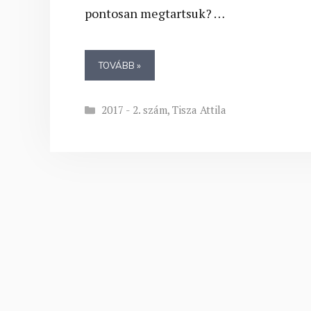
pontosan megtartsuk? …
TOVÁBB »
Kategória
2017 - 2. szám
,
Tisza Attila