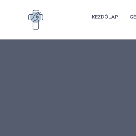
Kilépés
a
KEZDŐLAP
IGE
tartalomba