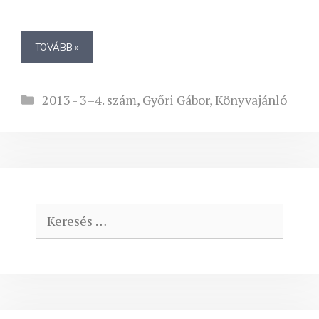
TOVÁBB »
Kategória
2013 - 3–4. szám
,
Győri Gábor
,
Könyvajánló
Keresés: