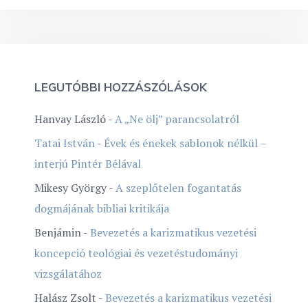
LEGUTÓBBI HOZZÁSZÓLÁSOK
Hanvay László
-
A „Ne ölj” parancsolatról
Tatai István
-
Évek és énekek sablonok nélkül –
interjú Pintér Bélával
Mikesy György
-
A szeplőtelen fogantatás
dogmájának bibliai kritikája
Benjámin
-
Bevezetés a karizmatikus vezetési
koncepció teológiai és vezetéstudományi
vizsgálatához
Halász Zsolt
-
Bevezetés a karizmatikus vezetési