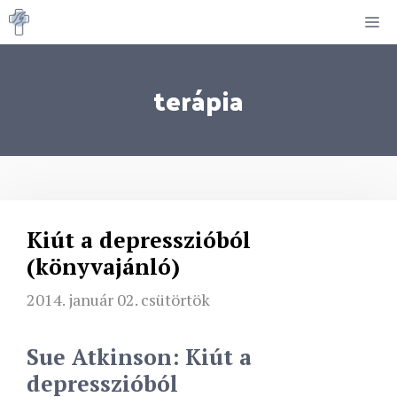
Kilépés
M
a
tartalomba
terápia
Kiút a depresszióból
(könyvajánló)
2014. január 02. csütörtök
Sue Atkinson:
Kiút a
depresszióból