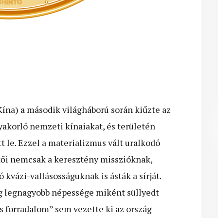
ína) a második világháború során kiűzte az
yakorló nemzeti kínaiakat, és területén
le. Ezzel a materializmus vált uralkodó
etői nemcsak a keresztény misszióknak,
kvázi-vallásosságuknak is ásták a sírját.
ilág legnagyobb népessége miként süllyedt
is forradalom” sem vezette ki az ország