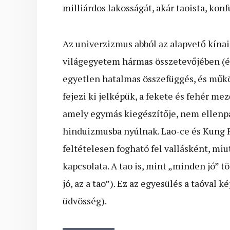
milliárdos lakosságát, akár taoista, kon
Az univerzizmus abból az alapvető kínai
világegyetem hármas összetevőjében (é
egyetlen hatalmas összefüggés, és műkö
fejezi ki jelképük, a fekete és fehér mező
amely egymás kiegészítője, nem ellenpá
hinduizmusba nyúlnak. Lao-ce és Kung F
feltételesen fogható fel vallásként, miu
kapcsolata. A tao is, mint „minden jó” t
jó, az a tao”). Ez az egyesülés a taóval k
üdvösség).