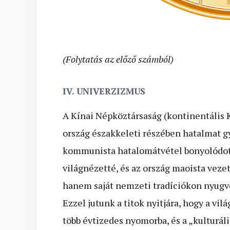
(Folytatás az előző számból)
IV. UNIVERZIZMUS
A Kínai Népköztársaság (kontinentális K
ország északkeleti részében hatalmat g
kommunista hatalomátvétel bonyolódott 
világnézetté, és az ország maoista vez
hanem saját nemzeti tradíciókon nyugvó 
Ezzel jutunk a titok nyitjára, hogy a v
több évtizedes nyomorba, és a „kulturál