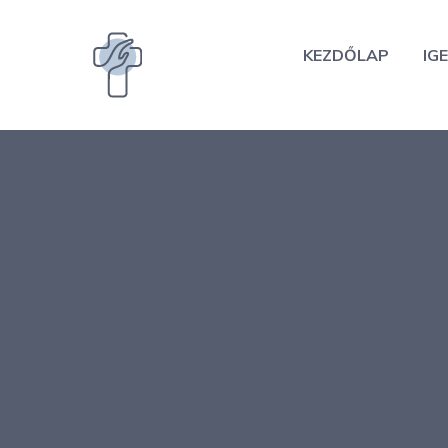
Kilépés
a
KEZDŐLAP
IGE
tartalomba