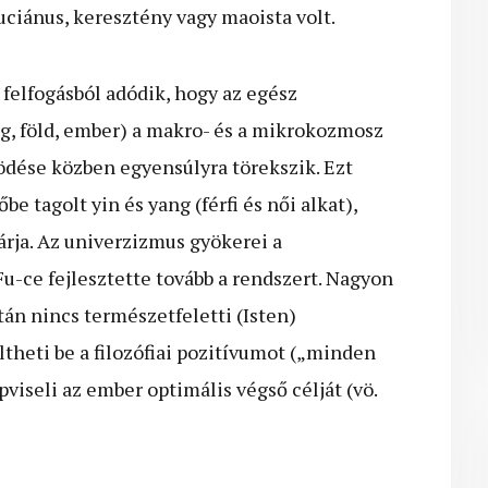
fuciánus, keresztény vagy maoista volt.
 felfogásból adódik, hogy az egész
g, föld, ember) a makro- és a mikrokozmosz
dése közben egyensúlyra törekszik. Ezt
be tagolt yin és yang (férfi és női alkat),
rja. Az univerzizmus gyökerei a
u-ce fejlesztette tovább a rendszert. Nagyon
tán nincs természetfeletti (Isten)
öltheti be a filozófiai pozitívumot („minden
épviseli az ember optimális végső célját (vö.