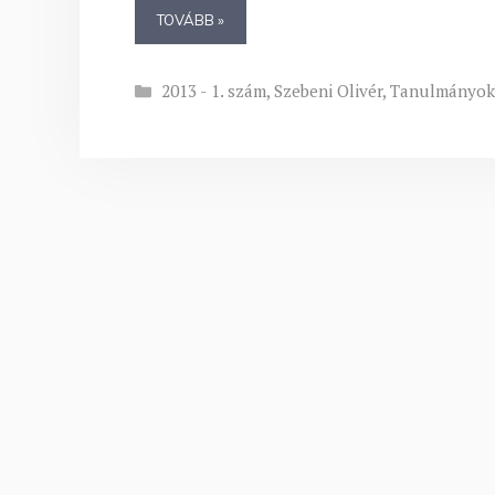
TOVÁBB »
Kategória
2013 - 1. szám
,
Szebeni Olivér
,
Tanulmányo