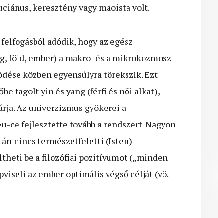
fuciánus, keresztény vagy maoista volt.
 felfogásból adódik, hogy az egész
g, föld, ember) a makro- és a mikrokozmosz
dése közben egyensúlyra törekszik. Ezt
be tagolt yin és yang (férfi és női alkat),
rja. Az univerzizmus gyökerei a
u-ce fejlesztette tovább a rendszert. Nagyon
tán nincs természetfeletti (Isten)
öltheti be a filozófiai pozitívumot („minden
épviseli az ember optimális végső célját (vö.