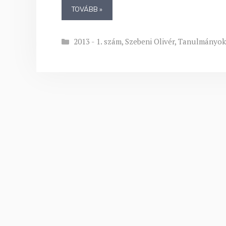
TOVÁBB »
Kategória
2013 - 1. szám
,
Szebeni Olivér
,
Tanulmányo