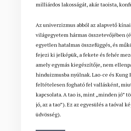
milliárdos lakosságát, akár taoista, kon
Az univerzizmus abból az alapvető kínai
világegyetem hármas összetevőjében (é
egyetlen hatalmas összefüggés, és műkö
fejezi ki jelképük, a fekete és fehér mező
amely egymás kiegészítője, nem ellenpá
hinduizmusba nyúlnak. Lao-ce és Kung F
feltételesen fogható fel vallásként, miu
kapcsolata. A tao is, mint „minden jó” t
jó, az a tao”). Ez az egyesülés a taóval k
üdvösség).