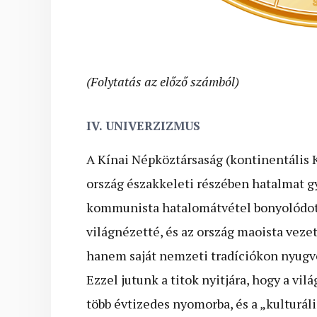
(Folytatás az előző számból)
IV. UNIVERZIZMUS
A Kínai Népköztársaság (kontinentális K
ország északkeleti részében hatalmat g
kommunista hatalomátvétel bonyolódott 
világnézetté, és az ország maoista vez
hanem saját nemzeti tradíciókon nyugvó 
Ezzel jutunk a titok nyitjára, hogy a v
több évtizedes nyomorba, és a „kulturál