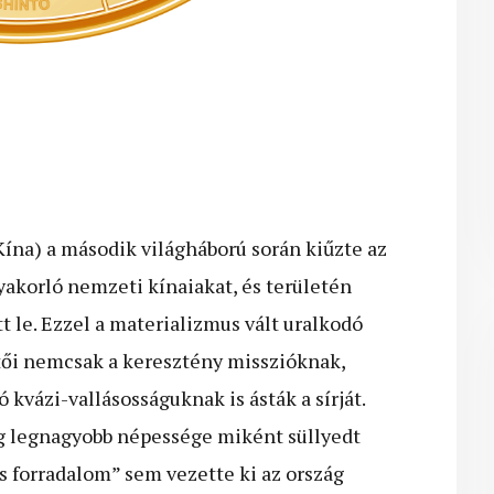
ína) a második világháború során kiűzte az
yakorló nemzeti kínaiakat, és területén
le. Ezzel a materializmus vált uralkodó
etői nemcsak a keresztény misszióknak,
kvázi-vallásosságuknak is ásták a sírját.
ilág legnagyobb népessége miként süllyedt
is forradalom” sem vezette ki az ország