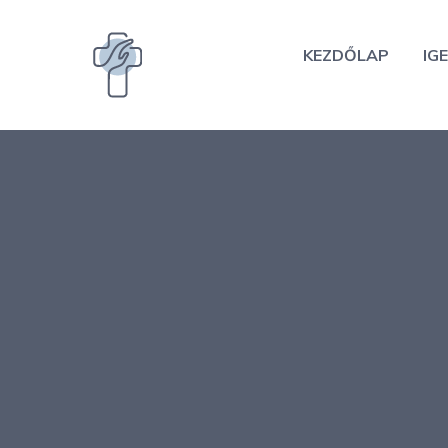
Kilépés
a
KEZDŐLAP
IGE
tartalomba