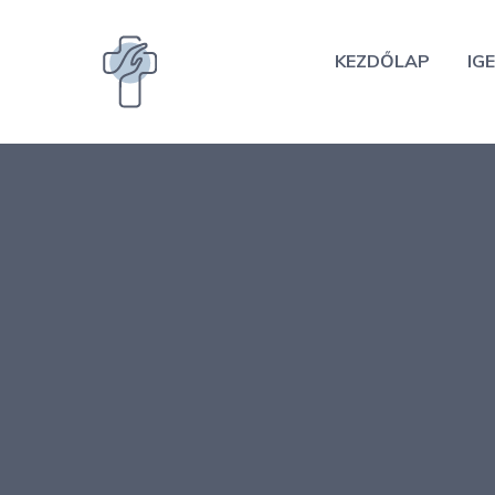
Kilépés
a
KEZDŐLAP
IGE
tartalomba