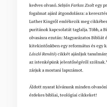
kedves olvasó.
Sebján Farkas Zsolt
egy pr
fogalmat ajánl átgondolásra: a kereszté
Luther Kingről emlékezik meg cikkébe
puritánok kapcsolatát taglalja. Több, a
olvasásra ezután: Magyarázatos Bibliát
kitekintőnkben egy református és egy ka
László Renátó
) cikkét ajánljuk tanulmán
az istenképünk jelentőségéről szólnak.
zárjuk a mostani lapszámot.
Áldott nyarat kívánunk minden olvasónk
érdekes bibliai, teológiai cikkeket!