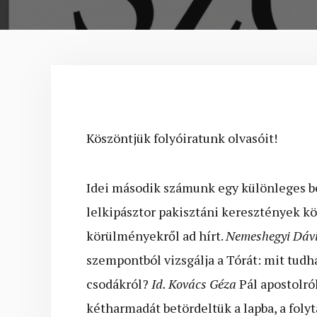
Köszöntjük folyóiratunk olvasóit!
Idei második számunk egy különleges 
lelkipásztor pakisztáni keresztények köz
körülményekről ad hírt.
Nemeshegyi Dáv
szempontból vizsgálja a Tórát: mit tudh
csodákról?
Id. Kovács Géza
Pál apostolró
kétharmadát betördeltük a lapba, a foly