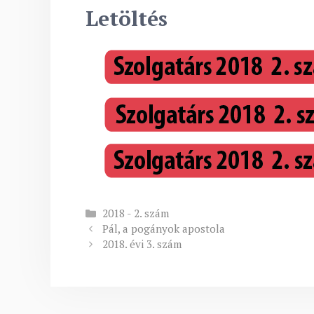
Letöltés
Kategória
2018 - 2. szám
Pál, a pogányok apostola
2018. évi 3. szám