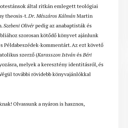
otestánsok által ritkán emlegett teológiai
ny theosis-t.
Dr. Mészáros Kálmán
Martin
n.
Szebeni Olivér
pedig az anabaptisták és
 Bibliához szorosan kötődő könyvet ajánlunk
 és Példabeszédek-kommentárt. Az ezt követő
tolikus szerző (
Karasszon István
és
Béri
yozásra, melyek a keresztény identitásról, és
 Végül további rövidebb könyvajánlókkal
nak! Olvassunk a nyáron is hasznos,