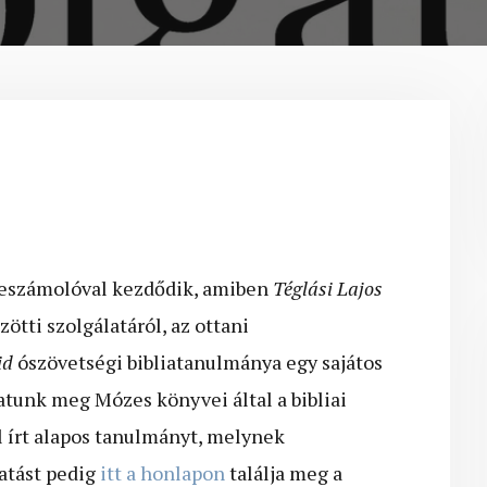
beszámolóval kezdődik, amiben
Téglási Lajos
ötti szolgálatáról, az ottani
id
ószövetségi bibliatanulmánya egy sajátos
atunk meg Mózes könyvei által a bibliai
l írt alapos tanulmányt, melynek
tatást pedig
itt a honlapon
találja meg a