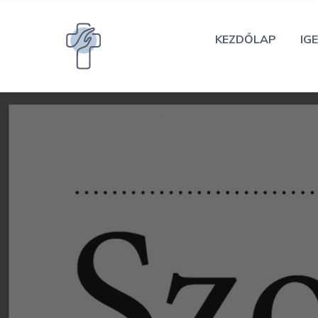
Kilépés
a
KEZDŐLAP
IGE
tartalomba