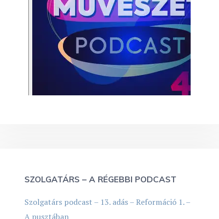
SZOLGATÁRS – A RÉGEBBI PODCAST
Szolgatárs podcast – 13. adás – Reformáció 1. –
A pusztában