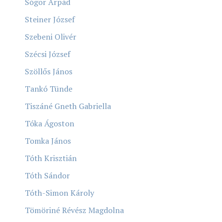
Sógor Árpád
Steiner József
Szebeni Olivér
Szécsi József
Szöllős János
Tankó Tünde
Tiszáné Gneth Gabriella
Tóka Ágoston
Tomka János
Tóth Krisztián
Tóth Sándor
Tóth-Simon Károly
Tömöriné Révész Magdolna