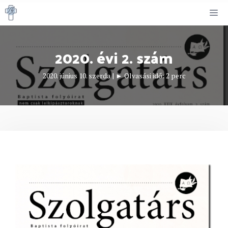
Kilépés
M
a
tartalomba
2020. évi 2. szám
2020. június 10. szerda
|
► Olvasási idő:
2
perc