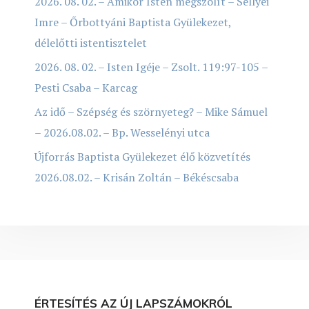
2026. 08. 02. – Amikor Isten megszólít – Sellyei
Imre – Őrbottyáni Baptista Gyülekezet,
délelőtti istentisztelet
2026. 08. 02. – Isten Igéje – Zsolt. 119:97-105 –
Pesti Csaba – Karcag
Az idő – Szépség és szörnyeteg? – Mike Sámuel
– 2026.08.02. – Bp. Wesselényi utca
Újforrás Baptista Gyülekezet élő közvetítés
2026.08.02. – Krisán Zoltán – Békéscsaba
ÉRTESÍTÉS AZ ÚJ LAPSZÁMOKRÓL