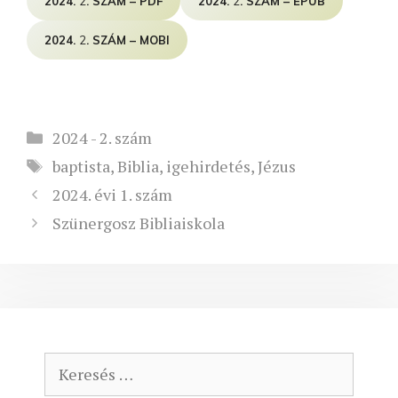
2024.
2
. SZÁM – PDF
2024.
2
. SZÁM – EPUB
2024.
2
. SZÁM – MOBI
Kategória
2024 - 2. szám
Címkék
baptista
,
Biblia
,
igehirdetés
,
Jézus
2024. évi 1. szám
Szünergosz Bibliaiskola
Keresés: