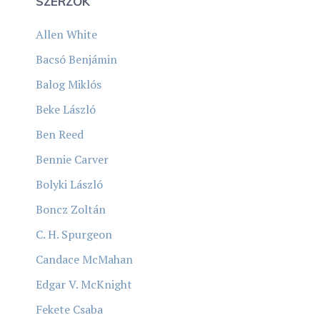
SZERZŐK
Allen White
Bacsó Benjámin
Balog Miklós
Beke László
Ben Reed
Bennie Carver
Bolyki László
Boncz Zoltán
C. H. Spurgeon
Candace McMahan
Edgar V. McKnight
Fekete Csaba