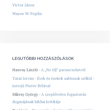
Victor János
Wayne W. Poplin
LEGUTÓBBI HOZZÁSZÓLÁSOK
Hanvay László
-
A „Ne ölj” parancsolatról
Tatai István
-
Évek és énekek sablonok nélkül –
interjú Pintér Bélával
Mikesy György
-
A szeplőtelen fogantatás
dogmájának bibliai kritikája