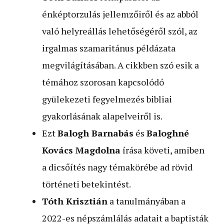
énképtorzulás jellemzőiről és az abból
való helyreállás lehetőségéről szól, az
irgalmas szamaritánus példázata
megvilágításában. A cikkben szó esik a
témához szorosan kapcsolódó
gyülekezeti fegyelmezés bibliai
gyakorlásának alapelveiről is.
Ezt
Balogh Barnabás
és
Baloghné
Kovács Magdolna
írása követi, amiben
a dicsőítés nagy témakörébe ad rövid
történeti betekintést.
Tóth Krisztián
a tanulmányában a
2022-es népszámlálás adatait a baptisták