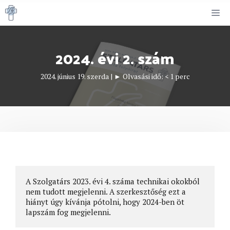
Kilépés
M
a
tartalomba
2024. évi 2. szám
2024. június 19. szerda
|
► Olvasási idő:
< 1
perc
A Szolgatárs 2023. évi 4. száma technikai okokból 
nem tudott megjelenni. A szerkesztőség ezt a 
hiányt úgy kívánja pótolni, hogy 2024-ben öt 
lapszám fog megjelenni.