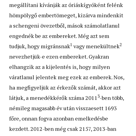
megállítani kívánják az óriáskígyóként felénk
hömpölygő embertömeget, kizárva mindenkit
a schengeni övezetből, mások számolatlanul
engednék be az embereket. Még azt sem
1
2
tudjuk, hogy migránsnak
vagy menekültnek
nevezhetjük-e ezen embereket. Gyakran
elhangzik az a kijelentés is, hogy milyen
váratlanul jelentek meg ezek az emberek. Nos,
ha megfigyeljük az érkezők számát, akkor azt
3
látjuk, a menedékkérők száma 2011
-ben több,
némileg magasabb év után visszaesett 1693
főre, onnan fogva azonban emelkedésbe
kezdett. 2012-ben még csak 2157, 2013-ban