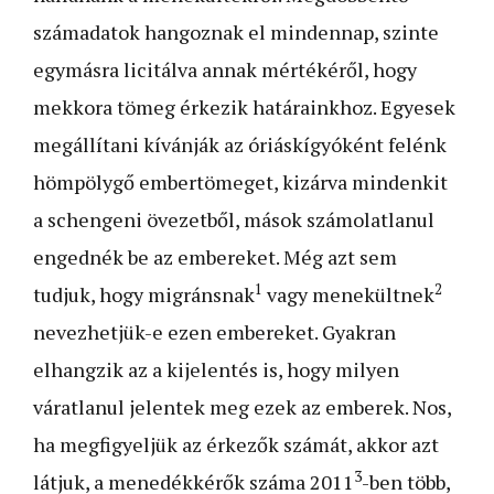
számadatok hangoznak el mindennap, szinte
egymásra licitálva annak mértékéről, hogy
mekkora tömeg érkezik határainkhoz. Egyesek
megállítani kívánják az óriáskígyóként felénk
hömpölygő embertömeget, kizárva mindenkit
a schengeni övezetből, mások számolatlanul
engednék be az embereket. Még azt sem
1
2
tudjuk, hogy migránsnak
vagy menekültnek
nevezhetjük-e ezen embereket. Gyakran
elhangzik az a kijelentés is, hogy milyen
váratlanul jelentek meg ezek az emberek. Nos,
ha megfigyeljük az érkezők számát, akkor azt
3
látjuk, a menedékkérők száma 2011
-ben több,