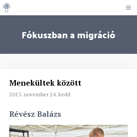
Kilépés
M
a
tartalomba
Fókuszban a migráció
Menekültek között
2015. november 24. kedd
Révész Balázs