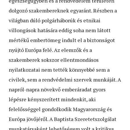
egészségügyben és a rendvédelem területén
dolgozó szakembereknek ­egy­aránt. Részben a
világban dúló polgárháborúk és etnikai
villongások hatására eddig soha nem látott
mértékű embertömeg indult el a biztonságot
nyújtó Európa felé. Az elemzők és a
szakemberek sokszor ellentmondásos
nyilatkozatai nem tették könnyebbé sem a
civilek, sem a rendvédelmi szervek munkáját. A
napról-napra növekvő emberáradat gyors
lépésre kényszerített mindenkit, aki
felelősséggel gondolkodik Magyarország és
Európa jövőjéről. A Baptista Szeretetszolgálat
munkatársaként lehetőségem volt a kritikus