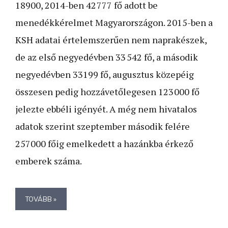
18900, 2014-ben 42 777 fő adott be
menedékkérelmet Magyarországon. 2015-ben a
KSH adatai értelemszerűen nem naprakészek,
de az első negyedévben 33 542 fő, a második
negyedévben 33199 fő, augusztus közepéig
összesen pedig hozzávetőlegesen 123 000 fő
jelezte ebbéli igényét. A még nem hivatalos
adatok szerint szeptember második felére
257000 főig emelkedett a hazánkba érkező
emberek száma.
TOVÁBB »