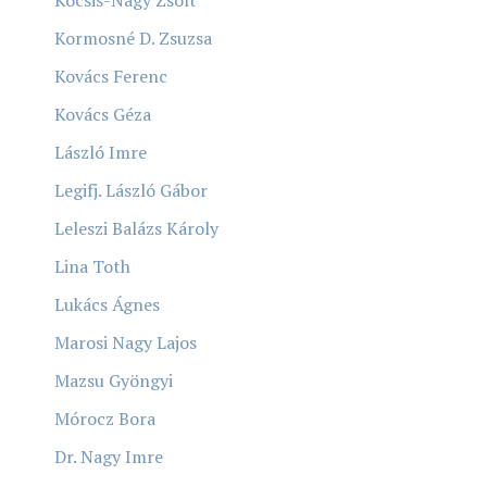
Kocsis-Nagy Zsolt
Kormosné D. Zsuzsa
Kovács Ferenc
Kovács Géza
László Imre
Legifj. László Gábor
Leleszi Balázs Károly
Lina Toth
Lukács Ágnes
Marosi Nagy Lajos
Mazsu Gyöngyi
Mórocz Bora
Dr. Nagy Imre