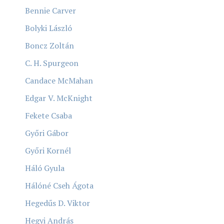
Bennie Carver
Bolyki László
Boncz Zoltán
C. H. Spurgeon
Candace McMahan
Edgar V. McKnight
Fekete Csaba
Győri Gábor
Győri Kornél
Háló Gyula
Hálóné Cseh Ágota
Hegedűs D. Viktor
Hegyi András