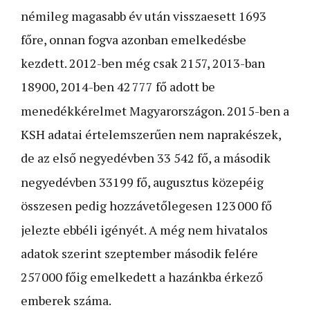
némileg magasabb év után visszaesett 1693
főre, onnan fogva azonban emelkedésbe
kezdett. 2012-ben még csak 2157, 2013-ban
18900, 2014-ben 42
777 fő adott be
menedékkérelmet Magyarországon. 2015-ben a
KSH adatai értelemszerűen nem naprakészek,
de az első negyedévben 33
542 fő, a második
negyedévben 33199 fő, augusztus közepéig
összesen pedig hozzávetőlegesen 123
000 fő
jelezte ebbéli igényét. A még nem hivatalos
adatok szerint szeptember második felére
257000 főig emelkedett a hazánkba érkező
emberek száma.