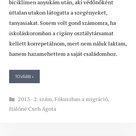
biciklimen anyukám után, aki védőnőként
úttalan utakon látogatta a szegényeket,
tanyasiakat. Sosem volt gond számomra, ha
iskoláskoromban a cigány osztálytársamat
kellett korrepetálnom, mert nem náluk laktam,
hanem hazamehettem a saját családomhoz.
TOVÁBB »
Kategória
2015 - 2. szám
,
Fókuszban a migráció
,
Hálóné Cseh Ágota