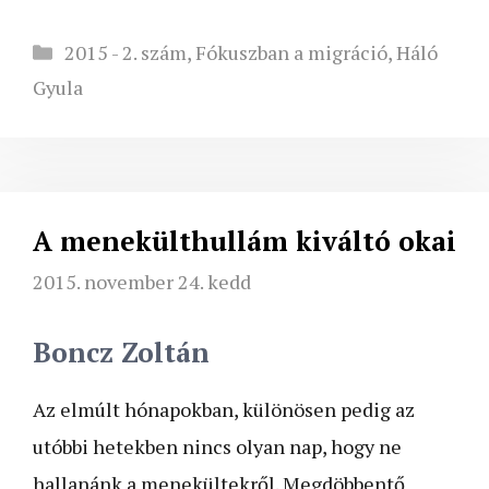
Kategória
2015 - 2. szám
,
Fókuszban a migráció
,
Háló
Gyula
A menekülthullám kiváltó okai
2015. november 24. kedd
Boncz Zoltán
Az elmúlt hónapokban, különösen pedig az
utóbbi hetekben nincs olyan nap, hogy ne
hallanánk a menekültekről. Megdöbbentő