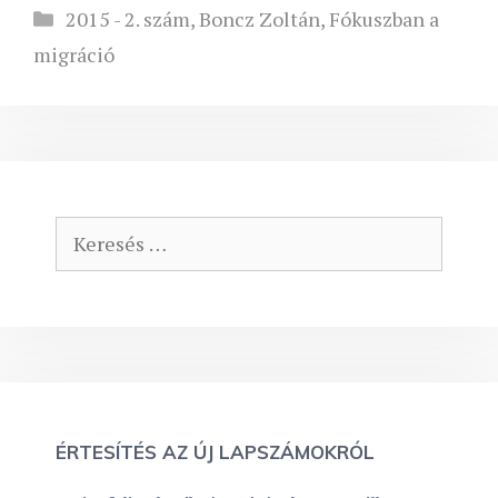
Kategória
2015 - 2. szám
,
Boncz Zoltán
,
Fókuszban a
migráció
Keresés:
ÉRTESÍTÉS AZ ÚJ LAPSZÁMOKRÓL