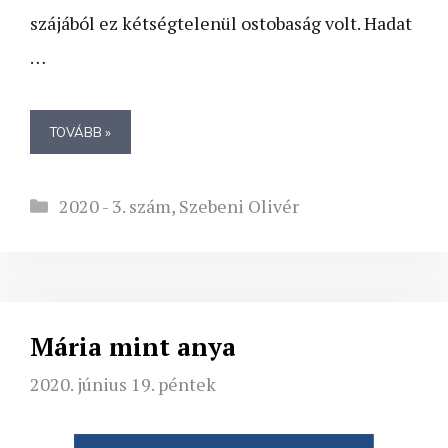
szájából ez kétségtelenül ostobaság volt. Hadat
…
TOVÁBB »
Kategória
2020 - 3. szám
,
Szebeni Olivér
Mária mint anya
2020. június 19. péntek