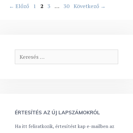
Oldal
Oldal
Oldal
Oldal
←
Előző
1
2
3
…
30
Következő
→
Keresés:
ÉRTESÍTÉS AZ ÚJ LAPSZÁMOKRÓL
Ha itt feliratkozik, értesítést kap e-mailben az