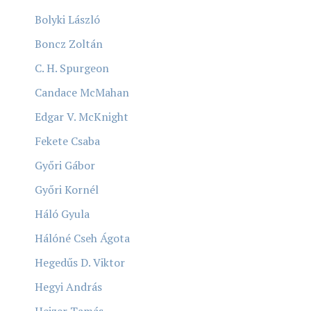
Bolyki László
Boncz Zoltán
C. H. Spurgeon
Candace McMahan
Edgar V. McKnight
Fekete Csaba
Győri Gábor
Győri Kornél
Háló Gyula
Hálóné Cseh Ágota
Hegedűs D. Viktor
Hegyi András
Heizer Tamás