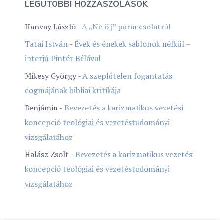
LEGUTÓBBI HOZZÁSZÓLÁSOK
Hanvay László
-
A „Ne ölj” parancsolatról
Tatai István
-
Évek és énekek sablonok nélkül –
interjú Pintér Bélával
Mikesy György
-
A szeplőtelen fogantatás
dogmájának bibliai kritikája
Benjámin
-
Bevezetés a karizmatikus vezetési
koncepció teológiai és vezetéstudományi
vizsgálatához
Halász Zsolt
-
Bevezetés a karizmatikus vezetési
koncepció teológiai és vezetéstudományi
vizsgálatához