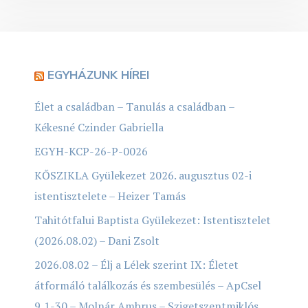
EGYHÁZUNK HÍREI
Élet a családban – Tanulás a családban –
Kékesné Czinder Gabriella
EGYH-KCP-26-P-0026
KŐSZIKLA Gyülekezet 2026. augusztus 02-i
istentisztelete – Heizer Tamás
Tahitótfalui Baptista Gyülekezet: Istentisztelet
(2026.08.02) – Dani Zsolt
2026.08.02 – Élj a Lélek szerint IX: Életet
átformáló találkozás és szembesülés – ApCsel
9,1-30 – Molnár Ambrus – Szigetszentmiklós