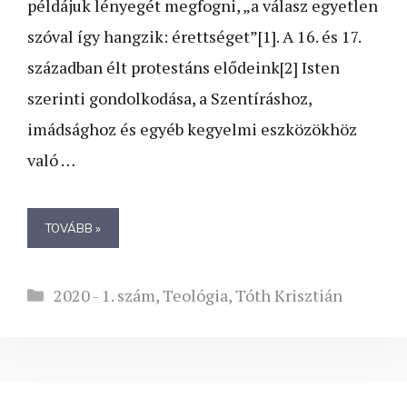
példájuk lényegét megfogni, „a válasz egyetlen
szóval így hangzik: érettséget”[1]. A 16. és 17.
században élt protestáns elődeink[2] Isten
szerinti gondolkodása, a Szentíráshoz,
imádsághoz és egyéb kegyelmi eszközökhöz
való …
TOVÁBB »
Kategória
2020 - 1. szám
,
Teológia
,
Tóth Krisztián