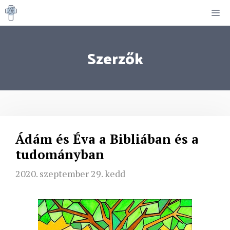
Kilépés
M
a
tartalomba
Szerzők
Ádám és Éva a Bibliában és a
tudományban
2020. szeptember 29. kedd