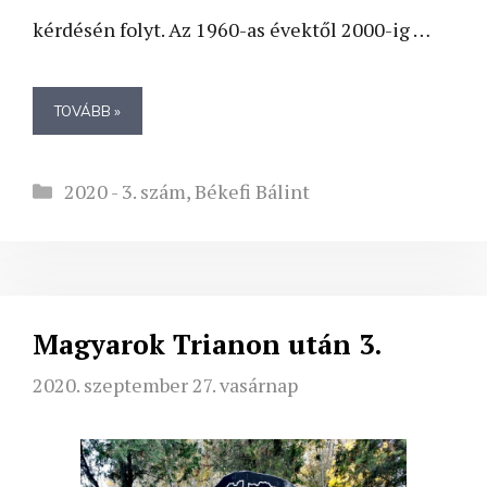
kérdésén folyt. Az 1960-as évektől 2000-ig …
TOVÁBB »
Kategória
2020 - 3. szám
,
Békefi Bálint
Magyarok Trianon után 3.
2020. szeptember 27. vasárnap