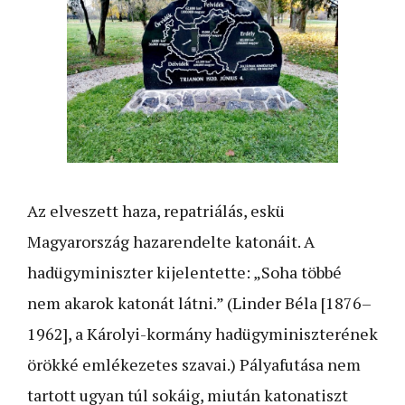
Az elveszett haza, repatriálás, eskü
Magyarország hazarendelte katonáit. A
hadügyminiszter kijelentette: „Soha többé
nem akarok katonát látni.” (Linder Béla [1876–
1962], a Károlyi-kormány hadügyminiszterének
örökké emlékezetes szavai.) Pályafutása nem
tartott ugyan túl sokáig, miután katonatiszt