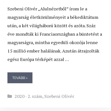
Szebeni Olivér „Alulnézetből” írom le a
magyarság életkörülményeit a békediktátum
után, a két világháború között és azóta. Száz
éve mondták ki Franciaországban a büntetést a
magyarságra, mintha egyedüli okozója lenne
15 millió ember halálának. Azután átrajzolták
egész Európa térképét azzal …
TOVÁBB »
Kategória
2020 - 2. szám
,
Szebeni Olivér