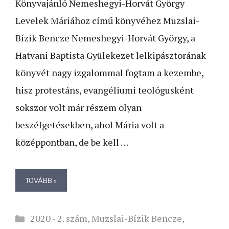
Könyvajánló Nemeshegyi-Horvát György
Levelek Máriához című könyvéhez Muzslai-
Bízik Bencze Nemeshegyi-Horvát György, a
Hatvani Baptista Gyülekezet lelkipásztorának
könyvét nagy izgalommal fogtam a kezembe,
hisz protestáns, evangéliumi teológusként
sokszor volt már részem olyan
beszélgetésekben, ahol Mária volt a
középpontban, de be kell …
TOVÁBB »
Kategória
2020 - 2. szám
,
Muzslai-Bízik Bencze
,