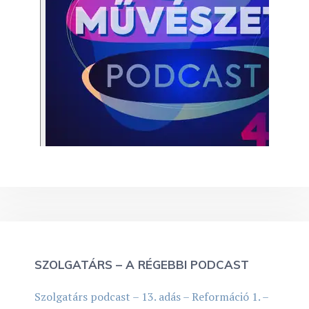
SZOLGATÁRS – A RÉGEBBI PODCAST
Szolgatárs podcast – 13. adás – Reformáció 1. –