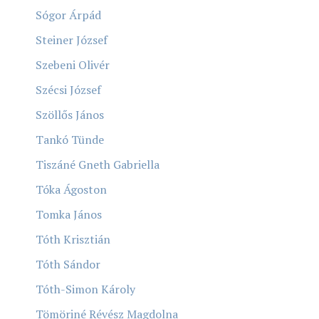
Sógor Árpád
Steiner József
Szebeni Olivér
Szécsi József
Szöllős János
Tankó Tünde
Tiszáné Gneth Gabriella
Tóka Ágoston
Tomka János
Tóth Krisztián
Tóth Sándor
Tóth-Simon Károly
Tömöriné Révész Magdolna