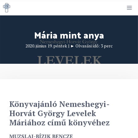
Kilépés
M
a
tartalomba
Mária mint anya
2020. június 19. péntek
|
► Olvasási idő:
3
perc
Könyvajánló Nemeshegyi-
Horvát György Levelek
Máriához című könyvéhez
MUZSLAI-BÍZIK BENCZE