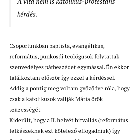
A vita nem is katolikus-protestáns
kérdés.
Csoportunkban baptista, evangélikus,
református, pünkösdi teológusok folytattak
szenvedélyes párbeszédet egymással. Én ekkor
találkoztam először így ezzel a kérdéssel.
Addig a pontig meg voltam győződve róla, hogy
csak a katolikusok vallják Mária örök
szüzességét.
Kiderült, hogy a II. helvét hitvallás (református
lelkészeknek ezt kötelező elfogadniuk) így