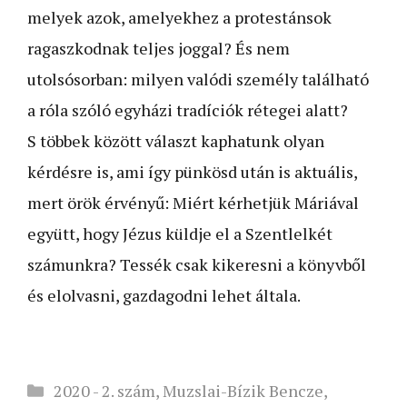
melyek azok, amelyekhez a protestánsok
ragaszkodnak teljes joggal? És nem
utolsósorban: milyen valódi személy található
a róla szóló egyházi tradíciók rétegei alatt?
S többek között választ kaphatunk olyan
kérdésre is, ami így pünkösd után is aktuális,
mert örök érvényű: Miért kérhetjük Máriával
együtt, hogy Jézus küldje el a Szentlelkét
számunkra? Tessék csak kikeresni a könyvből
és elolvasni, gazdagodni lehet általa.
Kategória
2020 - 2. szám
,
Muzslai-Bízik Bencze
,