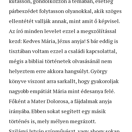
kutasson, gondolkozzon a témában, esetleg
párbeszédet folytasson olyanokkal, akik szöges
ellentétét vallják annak, mint amit ő képvisel.
Az író minden levelet ezzel a megszólítással
kezd: Kedves Mária, Jézus anyja! S bár eddig is
tisztában voltam ezzel a családi kapcsolattal,
mégis a bibliai történetek olvasásánál nem
helyeztem erre akkora hangsúlyt. György
könyve viszont arra sarkallt, hogy gyakoroljak
nagyobb empátiát Mária mint édesanya felé.
Főként a Mater Dolorosa, a fájdalmak anyja
irányába. Ebben sokat segített egy másik
történés is, mely mélyen megrázott.
Szilágyi István színművészt, vagy ahogy sokan