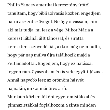
Philip Yancey amerikai keresztény írótól
tanultam, hogy bibliaolvasás közben engedjem
hatni a szent szöveget. Ne úgy olvassam, mint
aki már tudja, mi lesz a vége. Mikor Mária a
kereszt lábánál állt Jánossal, és siratta
kereszten szenvedő fiát, akkor még nem tudta,
hogy pár nap múlva újra találkozik majd a
Feltámadottal. Engedjem, hogy ez hatással
legyen rám. Gyászoljam én is vele együtt Jézust.
Annál nagyobb lesz az örömöm húsvét
hajnalán, mikor már üres a sír.
Munkám közben főként egyetemistákkal és
gim­nazistákkal foglalkozom. Szinte minden