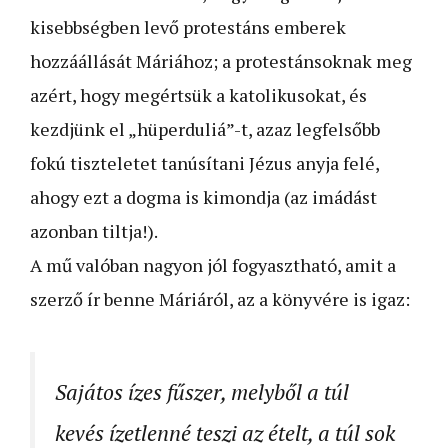
kisebbségben levő protestáns emberek
hozzáállását Máriához; a protestánsoknak meg
azért, hogy megértsük a katolikusokat, és
kezdjünk el „hüperduliá”-t, azaz legfelsőbb
fokú tiszteletet tanúsítani Jézus anyja felé,
ahogy ezt a dogma is kimondja (az imádást
azonban tiltja!).
A mű valóban nagyon jól fogyasztható, amit a
szerző ír benne Máriáról, az a könyvére is igaz:
Sajátos ízes fűszer, melyből a túl
kevés ízetlenné teszi az ételt, a túl sok