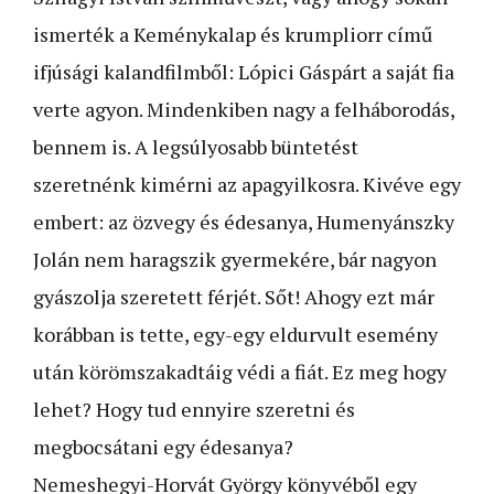
ismerték a Keménykalap és krumpliorr című
ifjúsági kalandfilmből: Lópici Gáspárt a saját fia
verte agyon. Mindenkiben nagy a felháborodás,
bennem is. A legsúlyosabb büntetést
szeretnénk kimérni az apagyilkosra. Kivéve egy
embert: az özvegy és édesanya, Humenyánszky
Jolán nem haragszik gyermekére, bár nagyon
gyászolja szeretett férjét. Sőt! Ahogy ezt már
korábban is tette, egy-egy eldurvult esemény
után körömszakadtáig védi a fiát. Ez meg hogy
lehet? Hogy tud ennyire szeretni és
megbocsátani egy édesanya?
Nemeshegyi-Horvát György könyvéből egy