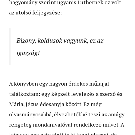
hagyomány szerint ugyanis Luthernek ez volt
az utolsó feljegyzése:
Bizony, koldusok vagyunk, ez az
igazság!
A könyvben egy nagyon érdekes műfajjal
találkoztam: egy képzelt levelezés a szerző és
Mária, Jézus édesanyja között. Ez még
olvasmányosabbá, élvezhetőbbé teszi az amúgy
rengeteg mondanivalóval rendelkező művet. A
könyvet egy este alatt is ki lehet olvasni, de