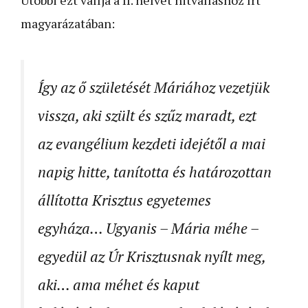
Utóbbi ezt vallja a II. helvét hitvalláshoz írt
magyarázatában:
Így az ő születését Máriához vezetjük
vissza, aki szült és szűz maradt, ezt
az evangélium kezdeti idejétől a mai
napig hitte, tanította és határozottan
állította Krisztus egyetemes
egyháza… Ugyanis – Mária méhe –
egyedül az Úr Krisztusnak nyílt meg,
aki… ama méhet és kaput