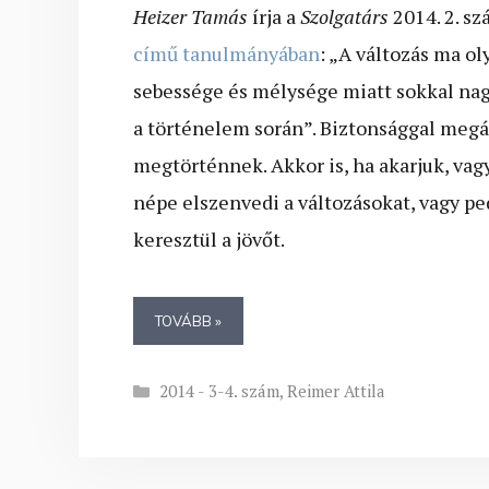
Heizer Tamás
írja a
Szolgatárs
2014. 2. s
című tanulmányában
: „A változás ma ol
sebessége és mélysége miatt sokkal nag
a történelem során”. Biztonsággal megál
megtörténnek. Akkor is, ha akarjuk, vag
népe elszenvedi a változásokat, vagy pe
keresztül a jövőt.
TOVÁBB »
Kategória
2014 - 3-4. szám
,
Reimer Attila