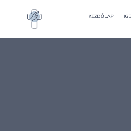
Kilépés
a
KEZDŐLAP
IGE
tartalomba