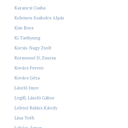
Karancsi Csaba
Kelemen Szabolcs Alpár
Kim Bora
Ki Taehyung
Kocsis-Nagy Zsolt
Kormosné D. Zsuzsa
Kovács Ferenc
Kovács Géza
László Imre
Legifj. László Gábor
Leleszi Balázs Károly
Lina Toth
Lukács Ágnes