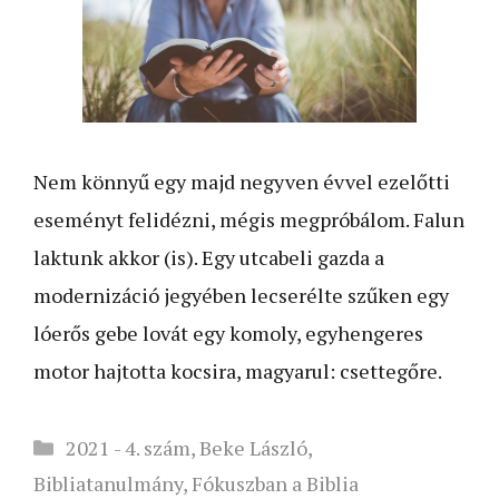
Nem könnyű egy majd negyven évvel ezelőtti
eseményt felidézni, mégis megpróbálom. Falun
laktunk akkor (is). Egy utcabeli gazda a
modernizáció jegyében lecserélte szűken egy
lóerős gebe lovát egy komoly, egyhengeres
motor hajtotta kocsira, magyarul: csettegőre.
Kategória
2021 - 4. szám
,
Beke László
,
Bibliatanulmány
,
Fókuszban a Biblia