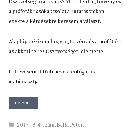
Ószövetségi iratokhoz? Mit jelent a „törvény és
a próféták” szókapcsolat? Kutatásomban
ezekre a kérdésekre keresem a választ.
Alaphipotézisem hogy a „törvény és a próféták”
az akkori teljes Ószövetséget jelentette.
Feltevésemet több neves teológus is
alátámasztja.
TOVÁBB »
Kategória
2017 - 3-4. szám
,
Balla Péter
,