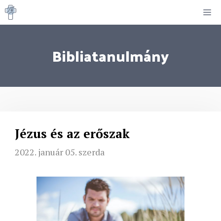
Kilépés
M
a
tartalomba
Bibliatanulmány
Jézus és az erőszak
2022. január 05. szerda