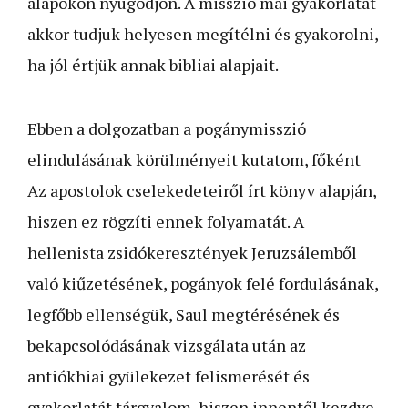
alapokon nyugodjon. A misszió mai gyakorlatát
akkor tudjuk helyesen megítélni és gyakorolni,
ha jól értjük annak bibliai alapjait.
Ebben a dolgozatban a pogánymisszió
elindulásának körülményeit kutatom, főként
Az apostolok cselekedeteiről írt könyv alapján,
hiszen ez rögzíti ennek folyamatát. A
hellenista zsidókeresztények Jeruzsálemből
való kiűzetésének, pogányok felé fordulásának,
legfőbb ellenségük, Saul megtérésének és
bekapcsolódásának vizsgálata után az
antiókhiai gyülekezet felismerését és
gyakorlatát tárgyalom, hiszen innentől kezdve