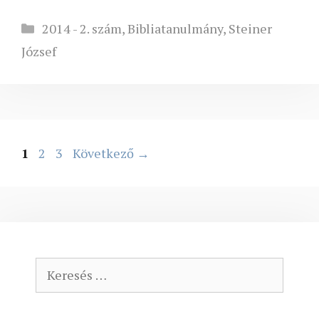
Kategória
2014 - 2. szám
,
Bibliatanulmány
,
Steiner
József
Oldal
Oldal
Oldal
1
2
3
Következő
→
Keresés: