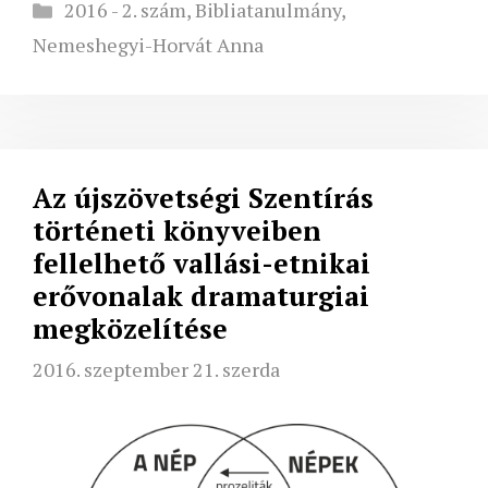
Kategória
2016 - 2. szám
,
Bibliatanulmány
,
Nemeshegyi-Horvát Anna
Az újszövetségi Szentírás
történeti könyveiben
fellelhető vallási-etnikai
erővonalak dramaturgiai
megközelítése
2016. szeptember 21. szerda