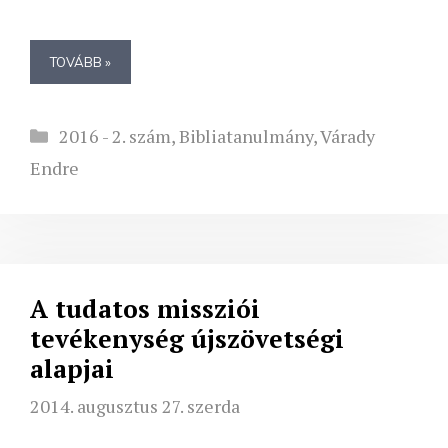
TOVÁBB »
Kategória
2016 - 2. szám
,
Bibliatanulmány
,
Várady
Endre
A tudatos missziói
tevékenység újszövetségi
alapjai
2014. augusztus 27. szerda