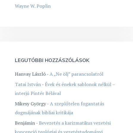
Wayne W. Poplin
LEGUTÓBBI HOZZÁSZÓLÁSOK
Hanvay László
-
A „Ne ölj” parancsolatról
Tatai István
-
Évek és énekek sablonok nélkül –
interjú Pintér Bélával
Mikesy György
-
A szeplőtelen fogantatás
dogmájának bibliai kritikája
Benjámin
-
Bevezetés a karizmatikus vezetési
koncepció teológiai és vezetéstudományi