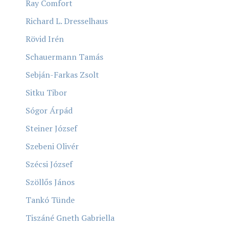
Ray Comfort
Richard L. Dresselhaus
Rövid Irén
Schauermann Tamás
Sebján-Farkas Zsolt
Sitku Tibor
Sógor Árpád
Steiner József
Szebeni Olivér
Szécsi József
Szöllős János
Tankó Tünde
Tiszáné Gneth Gabriella