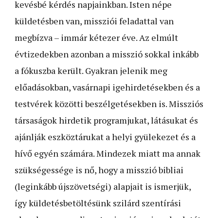
kevésbé kérdés napjainkban. Isten népe
küldetésben van, missziói feladattal van
megbízva – immár kétezer éve. Az elmúlt
évtizedekben azonban a misszió sokkal inkább
a fókuszba került. Gyakran jelenik meg
előadásokban, vasárnapi igehirdetésekben és a
testvérek közötti beszélgetésekben is. Missziós
társaságok hirdetik programjukat, látásukat és
ajánlják eszköztárukat a helyi gyülekezet és a
hívő egyén számára. Mindezek miatt ma annak
szükségessége is nő, hogy a misszió bibliai
(leginkább újszövetségi) alapjait is ismerjük,
így küldetésbetöltésünk szilárd szentírási