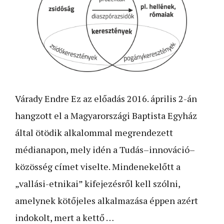
Várady Endre Ez az előadás 2016. április 2-án
hangzott el a Magyarországi Baptista Egyház
által ötödik alkalommal megrendezett
médianapon, mely idén a Tudás–innováció–
közösség címet viselte. Mindenekelőtt a
„vallási-etnikai” kifejezésről kell szólni,
amelynek kötőjeles alkalmazása éppen azért
indokolt, mert a kettő …