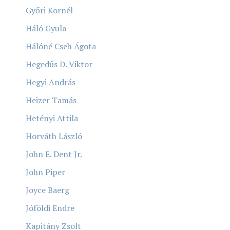
Győri Kornél
Háló Gyula
Hálóné Cseh Ágota
Hegedűs D. Viktor
Hegyi András
Heizer Tamás
Hetényi Attila
Horváth László
John E. Dent Jr.
John Piper
Joyce Baerg
Jóföldi Endre
Kapitány Zsolt