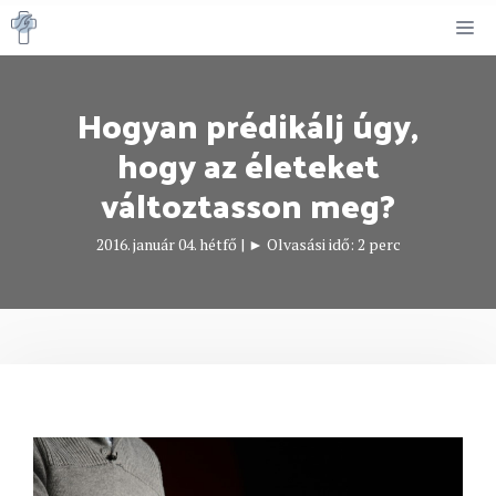
Kilépés
M
a
tartalomba
Hogyan prédikálj úgy,
hogy az életeket
változtasson meg?
2016. január 04. hétfő
|
► Olvasási idő:
2
perc