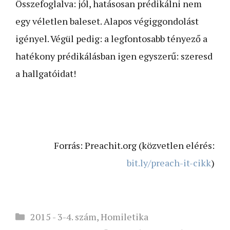
Összefoglalva: jól, hatásosan prédikálni nem
egy véletlen baleset. Alapos végiggondolást
igényel. Végül pedig: a legfontosabb tényező a
hatékony prédikálásban igen egyszerű: szeresd
a hallgatóidat!
Forrás: Preachit.org (közvetlen elérés:
bit.ly/preach-it-cikk
)
Kategória
2015 - 3-4. szám
,
Homiletika