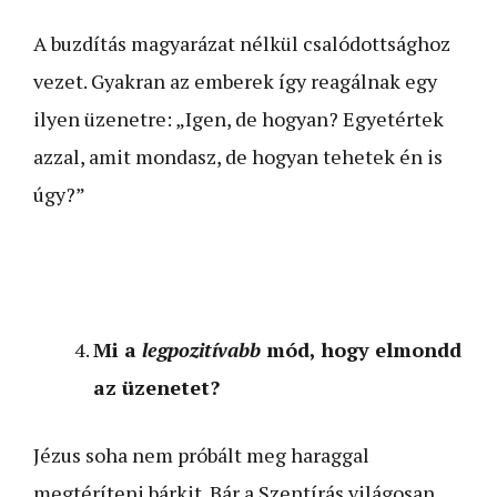
A buzdítás magyarázat nélkül csalódottsághoz
vezet. Gyakran az emberek így reagálnak egy
ilyen üzenetre: „Igen, de hogyan? Egyetértek
azzal, amit mondasz, de hogyan tehetek én is
úgy?”
Mi a
legpozitívabb
mód, hogy elmondd
az üzenetet?
Jézus soha nem próbált meg haraggal
megtéríteni bárkit. Bár a Szentírás világosan