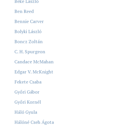
Beke László
Ben Reed
Bennie Carver
Bolyki László
Boncz Zoltán
C. H. Spurgeon
Candace McMahan
Edgar V. McKnight
Fekete Csaba
Győri Gábor
Győri Kornél
Háló Gyula
Hálóné Cseh Ágota