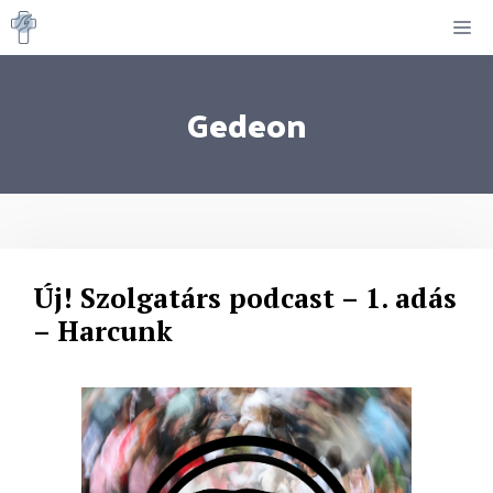
Kilépés
M
a
tartalomba
Gedeon
Új! Szolgatárs podcast – 1. adás
– Harcunk