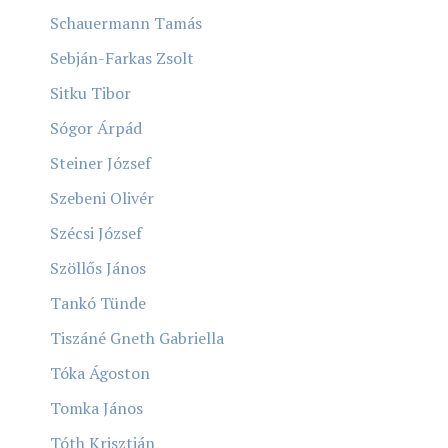
Schauermann Tamás
Sebján-Farkas Zsolt
Sitku Tibor
Sógor Árpád
Steiner József
Szebeni Olivér
Szécsi József
Szöllős János
Tankó Tünde
Tiszáné Gneth Gabriella
Tóka Ágoston
Tomka János
Tóth Krisztián