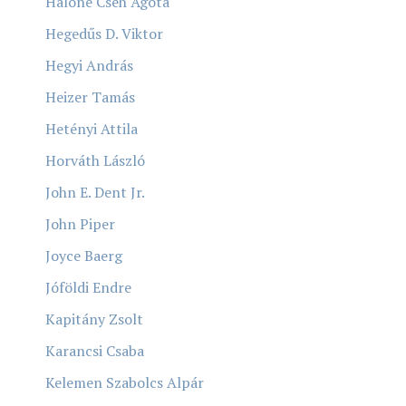
Hálóné Cseh Ágota
Hegedűs D. Viktor
Hegyi András
Heizer Tamás
Hetényi Attila
Horváth László
John E. Dent Jr.
John Piper
Joyce Baerg
Jóföldi Endre
Kapitány Zsolt
Karancsi Csaba
Kelemen Szabolcs Alpár