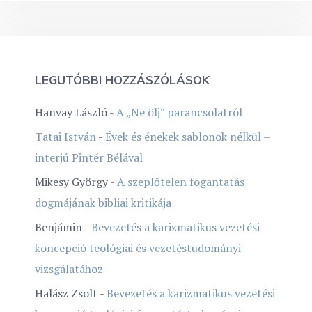
LEGUTÓBBI HOZZÁSZÓLÁSOK
Hanvay László
-
A „Ne ölj” parancsolatról
Tatai István
-
Évek és énekek sablonok nélkül –
interjú Pintér Bélával
Mikesy György
-
A szeplőtelen fogantatás
dogmájának bibliai kritikája
Benjámin
-
Bevezetés a karizmatikus vezetési
koncepció teológiai és vezetéstudományi
vizsgálatához
Halász Zsolt
-
Bevezetés a karizmatikus vezetési