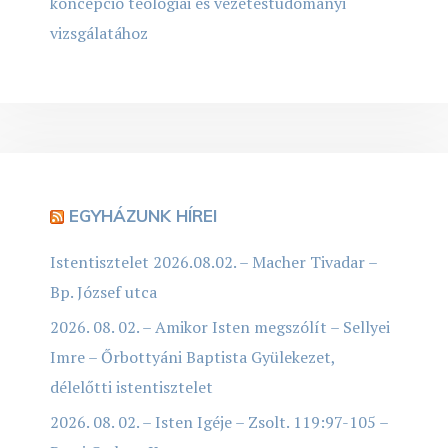
koncepció teológiai és vezetéstudományi
vizsgálatához
EGYHÁZUNK HÍREI
Istentisztelet 2026.08.02. – Macher Tivadar –
Bp. József utca
2026. 08. 02. – Amikor Isten megszólít – Sellyei
Imre – Őrbottyáni Baptista Gyülekezet,
délelőtti istentisztelet
2026. 08. 02. – Isten Igéje – Zsolt. 119:97-105 –