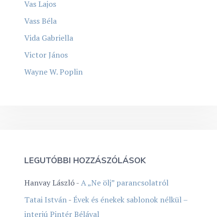
Vas Lajos
Vass Béla
Vida Gabriella
Victor János
Wayne W. Poplin
LEGUTÓBBI HOZZÁSZÓLÁSOK
Hanvay László
-
A „Ne ölj” parancsolatról
Tatai István
-
Évek és énekek sablonok nélkül –
interjú Pintér Bélával