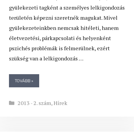
gyülekezeti tagként a személyes lelkigondozás
területén képezni szeretnék magukat. Mivel
gyülekezeteinkben nemcsak hitéleti, hanem
életvezetési, párkapcsolati és helyenként
pszichés problémák is felmerülnek, ezért
szükség van a lelkigondozás …
TOVÁBB »
Kategória
2013 - 2. szám
,
Hírek