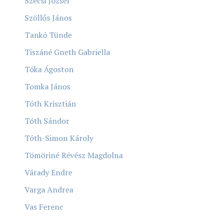
Szécsi József
Szöllős János
Tankó Tünde
Tiszáné Gneth Gabriella
Tóka Ágoston
Tomka János
Tóth Krisztián
Tóth Sándor
Tóth-Simon Károly
Tömöriné Révész Magdolna
Várady Endre
Varga Andrea
Vas Ferenc