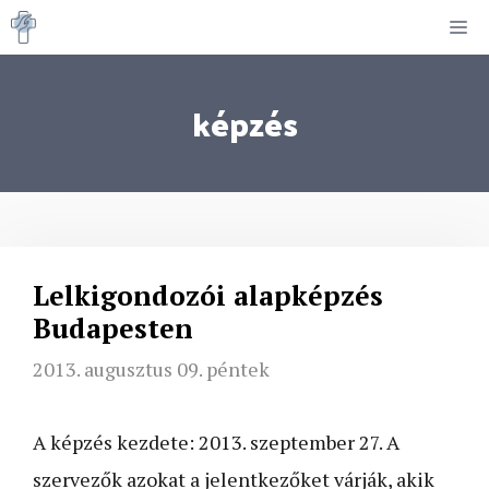
Kilépés
M
a
tartalomba
képzés
Lelkigondozói alapképzés
Budapesten
2013. augusztus 09. péntek
A képzés kezdete: 2013. szeptember 27. A
szervezők azokat a jelentkezőket várják, akik