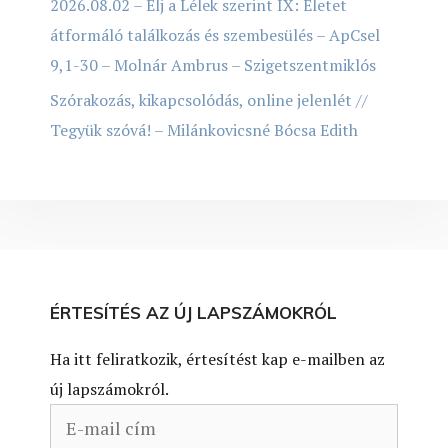
2026.08.02 – Élj a Lélek szerint IX: Életet
átformáló találkozás és szembesülés – ApCsel
9,1-30 – Molnár Ambrus – Szigetszentmiklós
Szórakozás, kikapcsolódás, online jelenlét //
Tegyük szóvá! – Milánkovicsné Bócsa Edith
ÉRTESÍTÉS AZ ÚJ LAPSZÁMOKRÓL
Ha itt feliratkozik, értesítést kap e-mailben az
új lapszámokról.