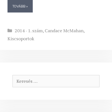
TOVÁBB »
Kategória
2014 - 1. szám
,
Candace McMahan
,
Kiscsoportok
Keresés: