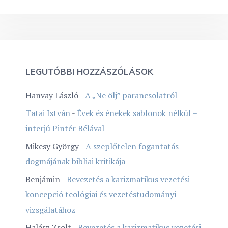
LEGUTÓBBI HOZZÁSZÓLÁSOK
Hanvay László
-
A „Ne ölj” parancsolatról
Tatai István
-
Évek és énekek sablonok nélkül –
interjú Pintér Bélával
Mikesy György
-
A szeplőtelen fogantatás
dogmájának bibliai kritikája
Benjámin
-
Bevezetés a karizmatikus vezetési
koncepció teológiai és vezetéstudományi
vizsgálatához
Halász Zsolt
-
Bevezetés a karizmatikus vezetési