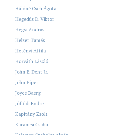
Hálóné Cseh Ágota
Hegedűs D. Viktor
Hegyi András
Heizer Tamás
Hetényi Attila
Horváth László
John E. Dent Jr.
John Piper
Joyce Baerg
Jóföldi Endre
Kapitány Zsolt
Karancsi Csaba
Kelemen Szabolcs Alpár