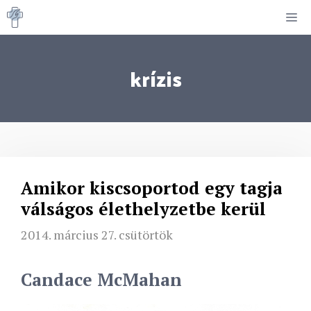
Kilépés
M
a
tartalomba
krízis
Amikor kiscsoportod egy tagja
válságos élethelyzetbe kerül
2014. március 27. csütörtök
Candace McMahan