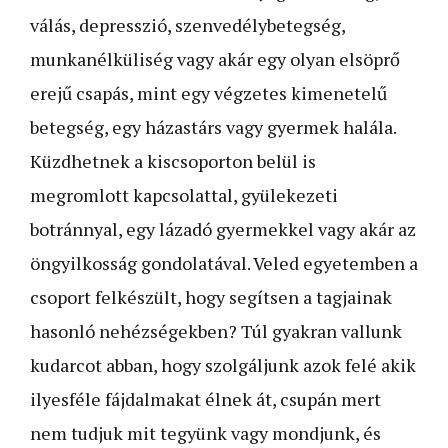
válás, depresszió, szenvedélybetegség,
munkanélküliség vagy akár egy olyan elsöprő
erejű csapás, mint egy végzetes kimenetelű
betegség, egy házastárs vagy gyermek halála.
Küzdhetnek a kiscsoporton belül is
megromlott kapcsolattal, gyülekezeti
botránnyal, egy lázadó gyermekkel vagy akár az
öngyilkosság gondolatával. Veled egyetemben a
csoport felkészült, hogy segítsen a tagjainak
hasonló nehézségekben? Túl gyakran vallunk
kudarcot abban, hogy szolgáljunk azok felé akik
ilyesféle fájdalmakat élnek át, csupán mert
nem tudjuk mit tegyünk vagy mondjunk, és