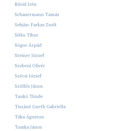
Rövid Irén
Schauermann Tamás
Sebján-Farkas Zsolt
Sitku Tibor
Sógor Árpád
Steiner József
Szebeni Olivér
Szécsi József
Szöllős János
Tankó Tünde
Tiszáné Gneth Gabriella
Tóka Ágoston
Tomka János