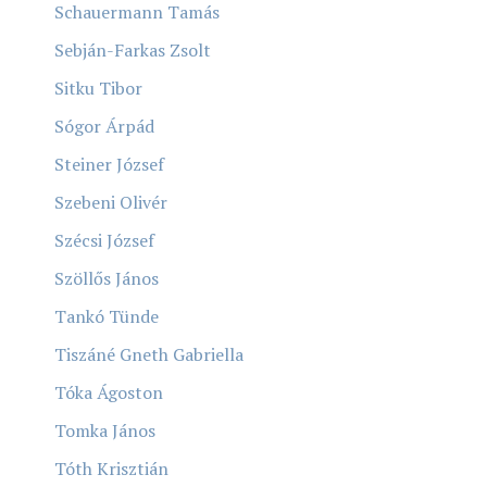
Schauermann Tamás
Sebján-Farkas Zsolt
Sitku Tibor
Sógor Árpád
Steiner József
Szebeni Olivér
Szécsi József
Szöllős János
Tankó Tünde
Tiszáné Gneth Gabriella
Tóka Ágoston
Tomka János
Tóth Krisztián