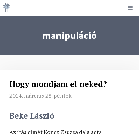
Kilépés
M
a
tartalomba
manipuláció
Hogy mondjam el neked?
2014. március 28. péntek
Beke László
Az írás címét Koncz Zsuzsa dala adta