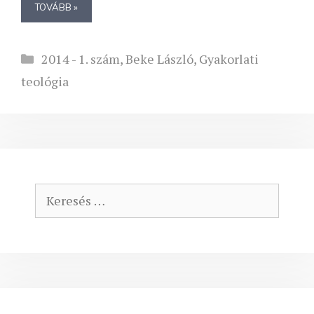
TOVÁBB »
Kategória
2014 - 1. szám
,
Beke László
,
Gyakorlati
teológia
Keresés: