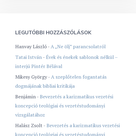
LEGUTÓBBI HOZZÁSZÓLÁSOK
Hanvay László
-
A „Ne ölj” parancsolatról
Tatai István
-
Évek és énekek sablonok nélkül –
interjú Pintér Bélával
Mikesy György
-
A szeplőtelen fogantatás
dogmájának bibliai kritikája
Benjámin
-
Bevezetés a karizmatikus vezetési
koncepció teológiai és vezetéstudományi
vizsgálatához
Halász Zsolt
-
Bevezetés a karizmatikus vezetési
koncepció teológiai és vezetéstudományi