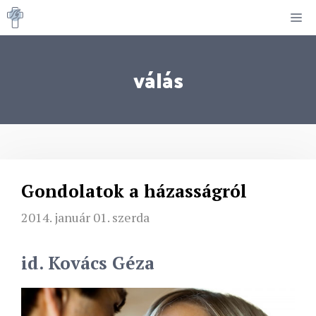
Kilépés
M
a
tartalomba
válás
Gondolatok a házasságról
2014. január 01. szerda
id. Kovács Géza