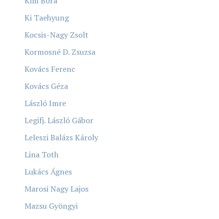
Kim Bora
Ki Taehyung
Kocsis-Nagy Zsolt
Kormosné D. Zsuzsa
Kovács Ferenc
Kovács Géza
László Imre
Legifj. László Gábor
Leleszi Balázs Károly
Lina Toth
Lukács Ágnes
Marosi Nagy Lajos
Mazsu Gyöngyi