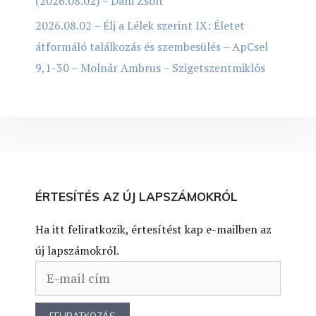
(2026.08.02) – Dani Zsolt
2026.08.02 – Élj a Lélek szerint IX: Életet
átformáló találkozás és szembesülés – ApCsel
9,1-30 – Molnár Ambrus – Szigetszentmiklós
ÉRTESÍTÉS AZ ÚJ LAPSZÁMOKRÓL
Ha itt feliratkozik, értesítést kap e-mailben az
új lapszámokról.