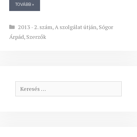
TOVÁBB »
Kategória
2013 - 2. szám
,
A szolgálat útján
,
Sógor
Árpád
,
Szerzők
Keresés: