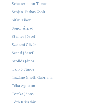
Schauermann Tamás
Sebján-Farkas Zsolt
Sitku Tibor
Sógor Árpád
Steiner József
Szebeni Olivér
Szécsi József
Szöllős János
Tankó Tünde
Tiszáné Gneth Gabriella
Tóka Ágoston
Tomka János
Tóth Krisztián