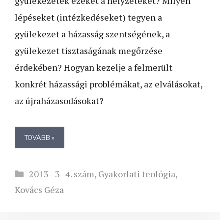
gyülekezetek ezeket a hely­zeteket? Milyen
lépéseket (intézkedéseket) tegyen a
gyülekezet a házasság szentségének, a
gyülekezet tisztaságának megőrzése
érdekében? Hogyan kezelje a felmerült
konkrét házassági problémákat, az elválásokat,
az újraházasodásokat?
TOVÁBB »
Kategória
2013 - 3–4. szám
,
Gyakorlati teológia
,
Kovács Géza