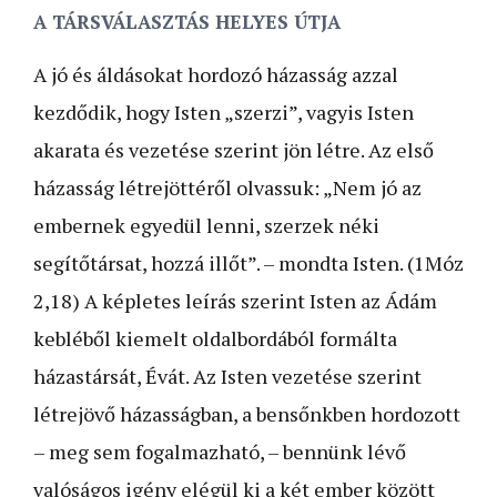
A TÁRSVÁLASZTÁS HELYES ÚTJA
A jó és áldásokat hordozó házasság azzal
kezdődik, hogy Isten „szerzi”, vagyis Isten
akarata és vezetése szerint jön létre. Az első
házasság létrejöttéről olvassuk: „Nem jó az
embernek egyedül lenni, szerzek néki
segítőtársat, hozzá illőt”. – mondta Isten. (1Móz
2,18) A képletes leírás szerint Isten az Ádám
kebléből kiemelt oldalbordából formálta
házastársát, Évát. Az Isten vezetése szerint
létrejövő házasságban, a bensőnkben hordozott
– meg sem fogalmazható, – bennünk lévő
valóságos igény elégül ki a két ember között