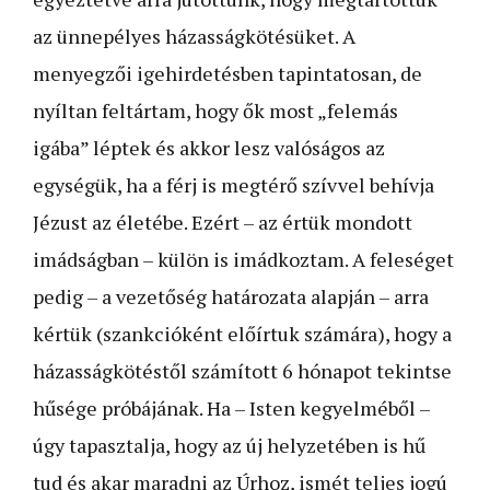
az ünnepélyes házasságkötésüket. A
menyegzői igehirdetésben tapintatosan, de
nyíltan feltártam, hogy ők most „felemás
igába” léptek és akkor lesz valóságos az
egységük, ha a férj is megtérő szívvel behívja
Jézust az életébe. Ezért – az értük mondott
imádságban – külön is imádkoztam. A feleséget
pedig – a vezetőség határozata alapján – arra
kér­tük (szankcióként előírtuk számára), hogy a
házasságkötéstől számított 6 hónapot tekintse
hűsége próbájának. Ha – Isten kegyelméből –
úgy tapasztalja, hogy az új helyzetében is hű
tud és akar maradni az Úrhoz, ismét teljes jogú