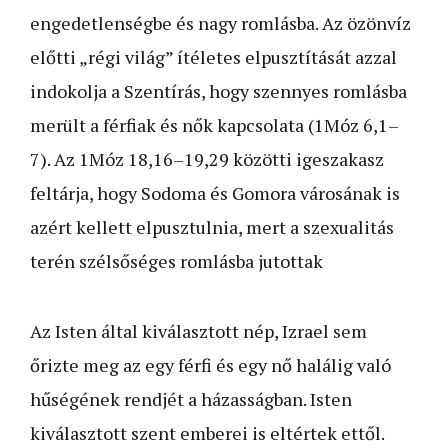
engedetlenségbe és nagy romlásba. Az özönvíz
előtti „régi világ” ítéletes elpusztítását azzal
indokolja a Szentírás, hogy szennyes romlásba
merült a férfiak és nők kapcsolata (1Móz 6,1–
7). Az 1Móz 18,16–19,29 közötti igeszakasz
feltárja, hogy Sodoma és Gomora városának is
azért kellett elpusztulnia, mert a szexualitás
terén szélsőséges romlásba jutottak
Az Isten által kiválasztott nép, Izrael sem
őrizte meg az egy férfi és egy nő halálig való
hűségének rendjét a házasságban. Isten
kiválasztott szent emberei is eltértek ettől.