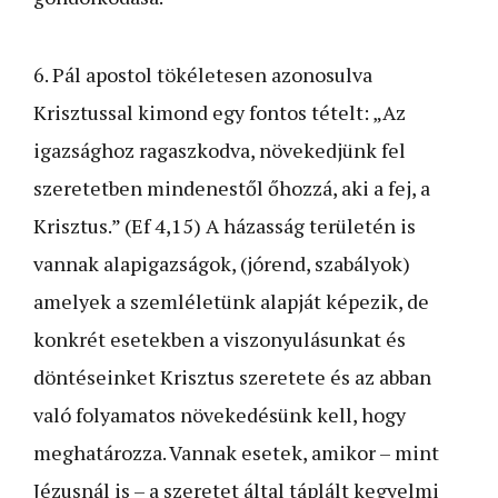
6. Pál apostol tökéletesen azonosulva
Krisztussal kimond egy fontos tételt: „Az
igazsághoz ragaszkodva, növekedjünk fel
szeretetben mindenestől őhozzá, aki a fej, a
Krisztus.” (Ef 4,15) A házasság területén is
vannak alapigazságok, (jórend, szabályok)
amelyek a szemléletünk alapját képezik, de
konkrét esetekben a viszonyulásunkat és
döntéseinket Krisztus szeretete és az abban
való folyamatos növekedésünk kell, hogy
meghatározza. Vannak esetek, amikor – mint
Jézusnál is – a szeretet által táplált kegyelmi