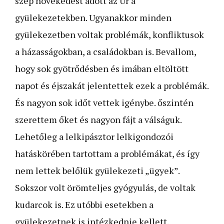
szép növekedést adott az Úr a
gyülekezetekben. Ugyanakkor minden
gyülekezetben voltak problémák, konfliktusok
a házasságokban, a családokban is. Bevallom,
hogy sok gyötrődésben és imában eltöltött
napot és éjszakát jelentettek ezek a problémák.
És nagyon sok időt vettek igénybe. őszintén
szerettem őket és nagyon fájt a válságuk.
Lehetőleg a lelkipásztor lelkigondozói
hatáskörében tartottam a problémákat, és így
nem lettek belőlük gyülekezeti „ügyek”.
Sokszor volt örömteljes gyógyulás, de voltak
kudarcok is. Ez utóbbi esetekben a
gyülekezetnek is intézkednie kellett.