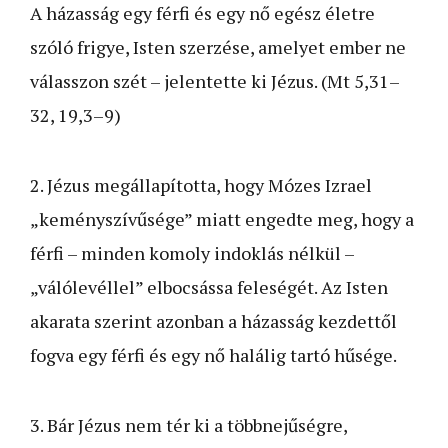
A házasság egy férfi és egy nő egész életre
szóló frigye, Isten szerzése, amelyet ember ne
válasszon szét – jelentette ki Jézus. (Mt 5,31–
32, 19,3–9)
2. Jézus megállapította, hogy Mózes Izrael
„keményszívű­sége” miatt engedte meg, hogy a
férfi – minden komoly indoklás nélkül –
„válólevéllel” elbocsássa feleségét. Az Isten
akarata szerint azonban a házasság kezdettől
fogva egy férfi és egy nő halálig tartó hűsége.
3. Bár Jézus nem tér ki a többnejűségre,