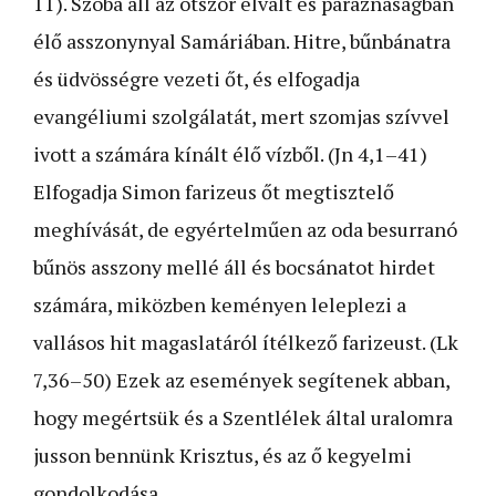
11). Szóba áll az ötször elvált és paráznaságban
élő asszony­nyal Samáriában. Hitre, bűnbánatra
és üdvösségre vezeti őt, és elfogadja
evangéliumi szolgálatát, mert szomjas szívvel
ivott a számára kínált élő vízből. (Jn 4,1–41)
Elfogadja Simon farizeus őt megtisztelő
meghívását, de egyértelműen az oda besurranó
bűnös asszony mellé áll és bocsánatot hirdet
számára, miközben keményen leleplezi a
vallásos hit magaslatáról ítélkező farizeust. (Lk
7,36–50) Ezek az események segítenek abban,
hogy megértsük és a Szentlélek által uralomra
jusson bennünk Krisztus, és az ő kegyelmi
gondolkodása.