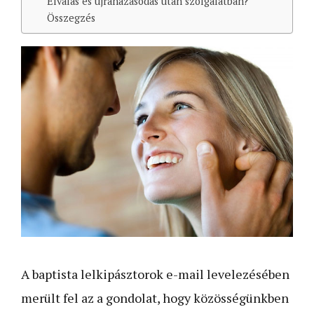
Elválás és újraházasodás után szolgálatban?
Összegzés
A baptista lelkipásztorok e-mail levelezésében
merült fel az a gondolat, hogy közösségünkben