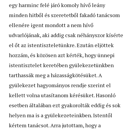
egy harminc felé járó komoly hívő leány
minden hitből és szeretetből fakadó tanácsom
ellenére igent mondott a nem hívő
udvarlójának, aki addig csak néhányszor kísérte
el őt az istentiszteletünkre. Ezután eljöttek
hozzám, és közösen azt kérték, hogy ünnepi
istentisztelet keretében gyülekezetünkben
tarthassák meg a házasságkötésüket. A
gyülekezet hagyományos rendje szerint el
kellett volna utasítanom kérésüket. Hasonló
eset­ben általában ezt gyakorolták eddig és sok
helyen ma is a gyülekezeteinkben. Istentől
kértem tanácsot. Arra jutottam, hogy a