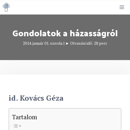
Kilépés
M
a
tartalomba
Gondolatok a házasságról
2014. január 01. szerda
|
► Olvasási idő:
28
perc
id. Kovács Géza
Tartalom