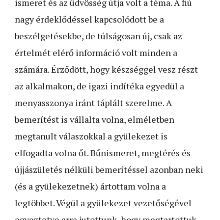
ismeret és az üdvösség útja volt a téma. A fiú
nagy érdeklődéssel kapcsolódott be a
beszélgetésekbe, de túlságosan új, csak az
értelmét elérő információ volt minden a
számára. Érződött, hogy készséggel vesz részt
az alkalmakon, de igazi indítéka egyedül a
menyasszonya iránt táplált szerelme. A
bemerítést is vállalta volna, elméletben
megtanult válaszokkal a gyülekezet is
elfogadta volna őt. Bűnismeret, megtérés és
újjászületés nélküli bemerítéssel azonban neki
(és a gyülekezetnek) ártottam volna a
legtöbbet. Végül a gyülekezet vezetőségével
egyeztetve arra jutottunk, hogy megtartottuk