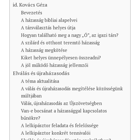
id. Kovács Géza
Bevezetés
A házasság bibliai alapelvei
A társválasztás helyes útja
Hogyan található meg a nagy „Ő”, az igazi társ?
A szilárd és otthont teremtő házasság
A házasság megkötése
Kiket helyes ünnepélyesen összeadni?
A jól működő házasság jellemzői
Elválás és újraházasodás
A téma aktualitása
A válás és újraházasodás megítélése közösségünk
múltjában
Válás, újraházasodás az Újszövetségben
Van-e bocsánat a házassággal kapcsolatos
bűnökre?
A lelkipásztor feladata és felelőssége
A lelkipásztor konkrét tennivalói