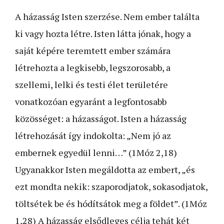
A házasság Isten szerzése. Nem ember találta
ki vagy hozta létre. Isten látta jónak, hogy a
saját képére teremtett ember számára
létrehozta a legkisebb, legszorosabb, a
szellemi, lelki és testi élet területére
vonatkozóan egyaránt a legfontosabb
közösséget: a házasságot. Isten a házasság
létrehozását így indokolta: „Nem jó az
embernek egyedül lenni…” (1Móz 2,18)
Ugyanakkor Isten megáldotta az embert, „és
ezt mondta nekik: szaporodjatok, sokasodjatok,
töltsétek be és hódítsátok meg a földet”. (1Móz
1,28) A házasság elsődleges célja tehát két