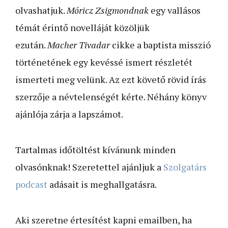
olvashatjuk.
Móricz Zsigmondnak
egy vallásos
témát érintő novelláját közöljük
ezután.
Macher Tivadar
cikke a baptista misszió
történetének egy kevéssé ismert részletét
ismerteti meg velünk. Az ezt követő rövid írás
szerzője a névtelenségét kérte. Néhány könyv
ajánlója zárja a lapszámot.
Tartalmas időtöltést kívánunk minden
olvasónknak! Szeretettel ajánljuk a
Szolgatárs
podcast
adásait is meghallgatásra.
Aki szeretne értesítést kapni emailben, ha