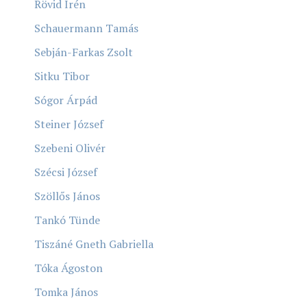
Rövid Irén
Schauermann Tamás
Sebján-Farkas Zsolt
Sitku Tibor
Sógor Árpád
Steiner József
Szebeni Olivér
Szécsi József
Szöllős János
Tankó Tünde
Tiszáné Gneth Gabriella
Tóka Ágoston
Tomka János