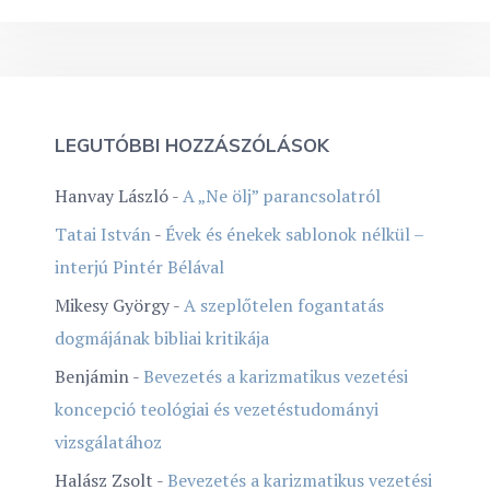
LEGUTÓBBI HOZZÁSZÓLÁSOK
Hanvay László
-
A „Ne ölj” parancsolatról
Tatai István
-
Évek és énekek sablonok nélkül –
interjú Pintér Bélával
Mikesy György
-
A szeplőtelen fogantatás
dogmájának bibliai kritikája
Benjámin
-
Bevezetés a karizmatikus vezetési
koncepció teológiai és vezetéstudományi
vizsgálatához
Halász Zsolt
-
Bevezetés a karizmatikus vezetési