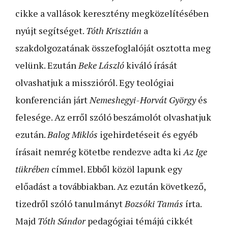
cikke a vallások keresztény megközelítésében
nyújt segítséget.
Tóth Krisztián
a
szakdolgozatának összefoglalóját osztotta meg
velünk. Ezután
Beke László
kiváló írását
olvashatjuk a misszióról. Egy teológiai
konferencián járt
Nemeshegyi-Horvát György
és
felesége. Az erről szóló beszámolót olvashatjuk
ezután.
Balog Miklós
igehirdetéseit és egyéb
írásait nemrég kötetbe rendezve adta ki
Az Ige
tükrében
címmel. Ebből közöl lapunk egy
előadást a továbbiakban. Az ezután következő,
tizedről szóló tanulmányt
Bozsóki Tamás
írta.
Majd
Tóth Sándor
pedagógiai témájú cikkét