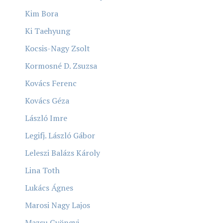
Kim Bora
Ki Taehyung
Kocsis-Nagy Zsolt
Kormosné D. Zsuzsa
Kovács Ferenc
Kovács Géza
László Imre
Legifj. László Gábor
Leleszi Balázs Károly
Lina Toth
Lukács Ágnes
Marosi Nagy Lajos
Mazsu Gyöngyi