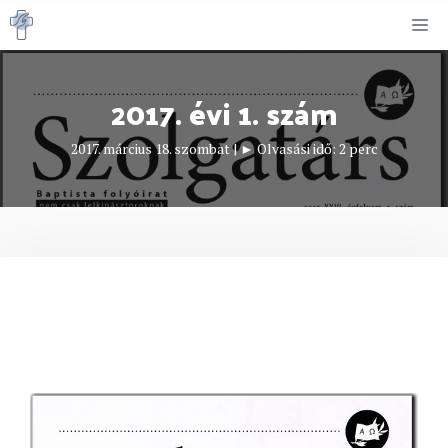
Kilépés
M
a
tartalomba
2017. évi 1. szám
2017. március 18. szombat
|
► Olvasási idő:
2
perc