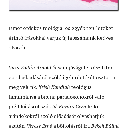
Ismét érdekes teológiai és egyéb területeket
érintő írásokkal várjuk új lapszámunk kedves
olvasóit.
Vass Zoltán Arnold
ócsai ifjúsági lelkész Isten
gondoskodásáról szóló igehirdetését osztotta
meg velünk.
Krish Kandiah
teológus
tanulmánya a bibliai paradoxonokról való
prédikálásról szól.
Id. Kovács Géza
lelki
ajándékokról szóló előadását olvashatjuk
ezután.
Veress Ernő
a böjtölésről írt.
Békefi Bálint