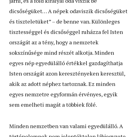
járni, és a föld királyai oda viszik be
dicsőségüket… A népek odaviszik dicsőségüket
és tiszteletüket” – de benne van. Különleges
tisztességgel és dicsőséggel ruházza fel Isten
országát az a tény, hogy a nemzetek
sokszínűsége mind részét alkotja. Minden
egyes nép egyedülálló értékkel gazdagíthatja
Isten országát azon keresztényeken keresztül,
akik az adott néphez tartoznak. Ez minden
egyes nemzetre egyformán érvényes, egyik
sem emelheti magát a többiek fölé.
Minden nemzetben van valami egyedülálló. A
történelemnek nem jelentéktelen lábjegyzete