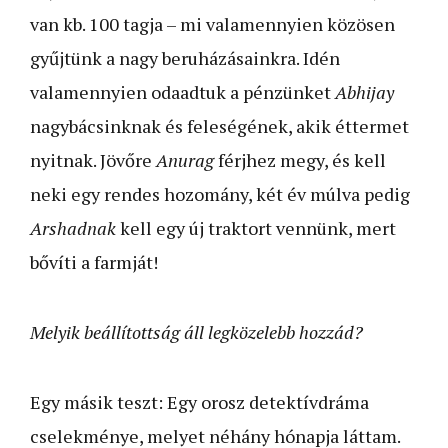
van kb. 100 tagja – mi valamennyien közösen
gyűjtünk a nagy beruházásainkra. Idén
valamennyien odaadtuk a pénzünket
Abhijay
nagybácsinknak és feleségének, akik éttermet
nyitnak. Jövőre
Anurag
férjhez megy, és kell
neki egy rendes hozomány, két év múlva pedig
Arshadnak
kell egy új traktort vennünk, mert
bővíti a farmját!
Melyik beállítottság áll legközelebb hozzád?
Egy másik teszt: Egy orosz detektívdráma
cselekménye, melyet néhány hónapja láttam.