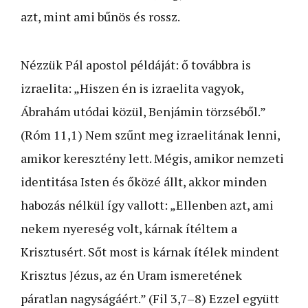
azt, mint ami bűnös és rossz.
Nézzük Pál apostol példáját: ő továbbra is
izraelita: „Hiszen én is izraelita vagyok,
Ábrahám utódai közül, Benjámin törzséből.”
(Róm 11,1) Nem szűnt meg izraelitának lenni,
amikor keresztény lett. Mégis, amikor nemzeti
identitása Isten és őközé állt, akkor minden
habozás nélkül így vallott: „Ellenben azt, ami
nekem nyereség volt, kárnak ítéltem a
Krisztusért. Sőt most is kárnak ítélek mindent
Krisztus Jézus, az én Uram ismeretének
páratlan nagyságáért.” (Fil 3,7–8) Ezzel együtt