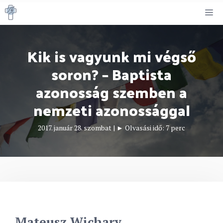
Kilépés
M
a
tartalomba
Kik is vagyunk mi végső
soron? – Baptista
azonosság szemben a
nemzeti azonossággal
2017. január 28. szombat
|
► Olvasási idő:
7
perc
Mateusz Wichary