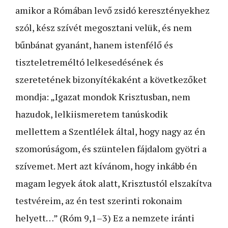
amikor a Rómában levő zsidó keresztényekhez
szól, kész szívét megosztani velük, és nem
bűnbánat gyanánt, hanem istenfélő és
tiszteletreméltó lelkesedésének és
szeretetének bizonyítékaként a következőket
mondja: „Igazat mondok Krisztusban, nem
hazudok, lelkiismeretem tanúskodik
mellettem a Szentlélek által, hogy nagy az én
szomorúságom, és szüntelen fájdalom gyötri a
szívemet. Mert azt kívánom, hogy inkább én
magam legyek átok alatt, Krisztustól elszakítva
testvéreim, az én test szerinti rokonaim
helyett…” (Róm 9,1–3) Ez a nemzete iránti