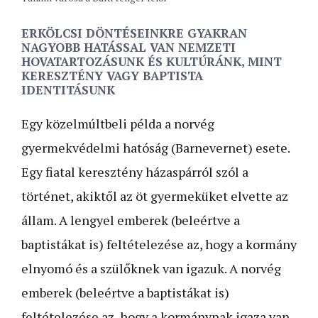
ERKÖLCSI DÖNTÉSEINKRE GYAKRAN
NAGYOBB HATÁSSAL VAN NEMZETI
HOVATARTOZÁSUNK ÉS KULTÚRÁNK, MINT
KERESZTÉNY VAGY BAPTISTA
IDENTITÁSUNK
Egy közelmúltbeli példa a norvég
gyermekvédelmi hatóság (Barnevernet) esete.
Egy fiatal keresztény házaspárról szól a
történet, akiktől az öt gyermeküket elvette az
állam. A lengyel emberek (beleértve a
baptistákat is) feltételezése az, hogy a kormány
elnyomó és a szülőknek van igazuk. A norvég
emberek (beleértve a baptistákat is)
feltételezése az, hogy a kormánynak igaza van,