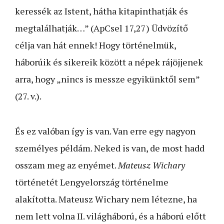
keressék az Istent, hátha kitapinthatják és
megtalálhatják…” (ApCsel 17,27) Üdvözítő
célja van hát ennek! Hogy történelmük,
háborúik és sikereik között a népek rájöjjenek
arra, hogy „nincs is messze egyikünktől sem”
(27. v.).
És ez valóban így is van. Van erre egy nagyon
személyes példám. Neked is van, de most hadd
osszam meg az enyémet.
Mateusz Wichary
történetét Lengyelország történelme
alakította. Mateusz Wichary nem létezne, ha
nem lett volna II. világháború, és a háború előtt