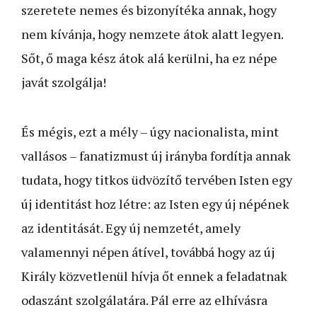
szeretete nemes és bizonyítéka annak, hogy
nem kívánja, hogy nemzete átok alatt legyen.
Sőt, ő maga kész átok alá kerülni, ha ez népe
javát szolgálja!
És mégis, ezt a mély – úgy nacionalista, mint
vallásos – fanatizmust új irányba fordítja annak
tudata, hogy titkos üdvözítő tervében Isten egy
új identitást hoz létre: az Isten egy új népének
az identitását. Egy új nemzetét, amely
valamennyi népen átível, továbbá hogy az új
Király közvetlenül hívja őt ennek a feladatnak
odaszánt szolgálatára. Pál erre az elhívásra