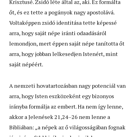
Krisztusé. Zsidó léte által az, aki. Ez formálta
őt, és ez tette a pogányok nagy apostolává.
Voltaképpen zsidó identitása tette képessé
arra, hogy saját népe iránti odaadásáról
lemondjon, mert éppen saját népe tanította őt
arra, hogy jobban lelkesedjen Istenért, mint
saját népéért.
A nemzeti hovatartozásban nagy potenciál van
arra, hogy Isten eszközeként egy bizonyos
irányba formálja az embert. Ha nem így lenne,
akkor a Jelenések 21,24–26 nem lenne a
Bibliában: „a népek az ő világosságában fognak