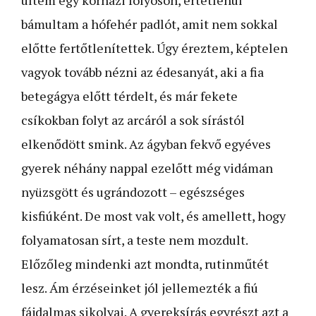
bámultam a hófehér padlót, amit nem sokkal
előtte fertőtlenítettek. Úgy éreztem, képtelen
vagyok tovább nézni az édesanyát, aki a fia
betegágya előtt térdelt, és már fekete
csíkokban folyt az arcáról a sok sírástól
elkenődött smink. Az ágyban fekvő egyéves
gyerek néhány nappal ezelőtt még vidáman
nyüzsgött és ugrándozott – egészséges
kisfiúként. De most vak volt, és amellett, hogy
folyamatosan sírt, a teste nem mozdult.
Előzőleg mindenki azt mondta, rutinműtét
lesz. Ám érzéseinket jól jellemezték a fiú
fájdalmas sikolyai. A gyereksírás egyrészt azt a