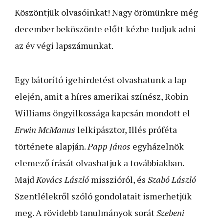
Köszöntjük olvasóinkat! Nagy örömünkre még
december beköszönte előtt kézbe tudjuk adni
az év végi lapszámunkat.
Egy bátorító igehirdetést olvashatunk a lap
elején, amit a híres amerikai színész, Robin
Williams öngyilkossága kapcsán mondott el
Erwin McManus
lelkipásztor, Illés próféta
története alapján.
Papp János
egyházelnök
elemező írását olvashatjuk a továbbiakban.
Majd
Kovács László
misszióról, és
Szabó László
Szentlélekről szóló gondolatait ismerhetjük
meg. A rövidebb tanulmányok sorát
Szebeni