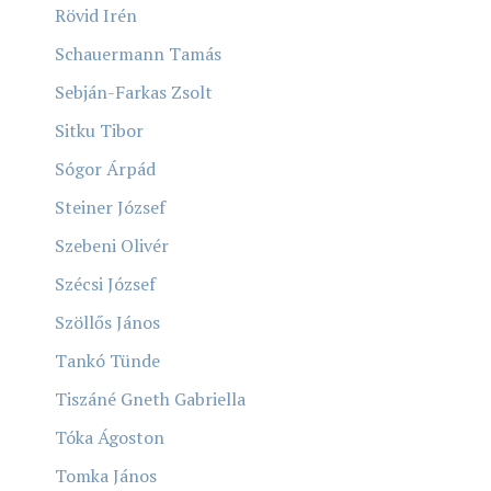
Rövid Irén
Schauermann Tamás
Sebján-Farkas Zsolt
Sitku Tibor
Sógor Árpád
Steiner József
Szebeni Olivér
Szécsi József
Szöllős János
Tankó Tünde
Tiszáné Gneth Gabriella
Tóka Ágoston
Tomka János