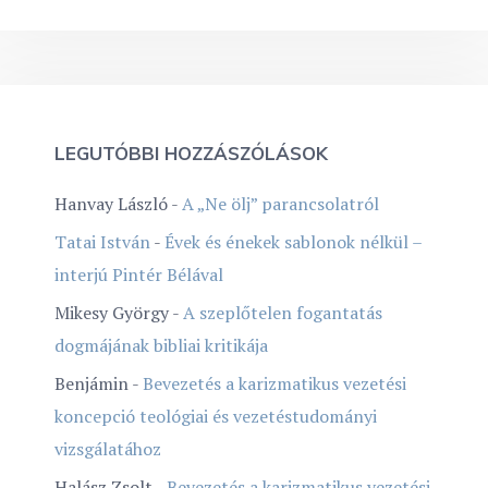
LEGUTÓBBI HOZZÁSZÓLÁSOK
Hanvay László
-
A „Ne ölj” parancsolatról
Tatai István
-
Évek és énekek sablonok nélkül –
interjú Pintér Bélával
Mikesy György
-
A szeplőtelen fogantatás
dogmájának bibliai kritikája
Benjámin
-
Bevezetés a karizmatikus vezetési
koncepció teológiai és vezetéstudományi
vizsgálatához
Halász Zsolt
-
Bevezetés a karizmatikus vezetési