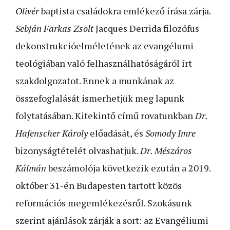
Olivér
baptista családokra emlékező írása zárja.
Sebján Farkas Zsolt
Jacques Derrida filozófus
dekonstrukcióelméletének az evangélumi
teológiában való felhasználhatóságáról írt
szakdolgozatot. Ennek a munkának az
összefoglalását ismerhetjük meg lapunk
folytatásában. Kitekintő című rovatunkban
Dr.
Hafenscher Károly
előadását, és
Somody Imre
bizonyságtételét olvashatjuk.
Dr. Mészáros
Kálmán
beszámolója következik ezután a 2019.
október 31-én Budapesten tartott közös
reformációs megemlékezésről. Szokásunk
szerint ajánlások zárják a sort: az Evangéliumi