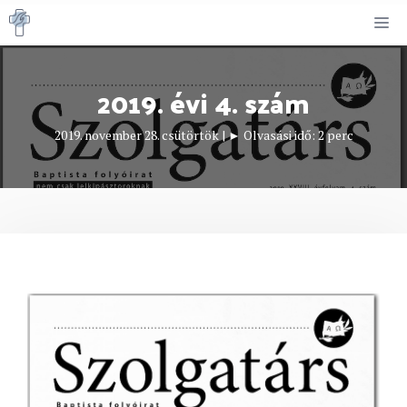
Kilépés
M
a
tartalomba
2019. évi 4. szám
2019. november 28. csütörtök
|
► Olvasási idő:
2
perc