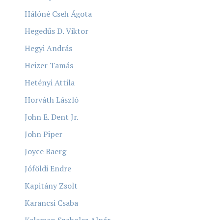
Hálóné Cseh Ágota
Hegedűs D. Viktor
Hegyi András
Heizer Tamás
Hetényi Attila
Horváth László
John E. Dent Jr.
John Piper
Joyce Baerg
Jóföldi Endre
Kapitány Zsolt
Karancsi Csaba
Kelemen Szabolcs Alpár