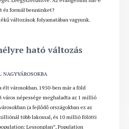
hat és formál bennünket?
éptékű változások folyamatában vagyunk.
mélyre ható változás
ÓL NAGYVÁROSOKBA
 élt városokban. 1950-ben már a föld
83 város népessége meghaladta az 1 millió
l városokban (a fejlődő országokban ez az
lliónál több lakossal, és 10 millió fölötti
population: Lessonplan”, Population