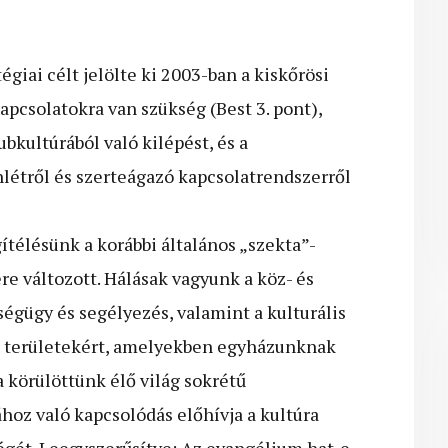
giai célt jelölte ki 2003-ban a kiskőrösi
pcsolatokra van szükség (Best 3. pont),
ubkultúrából való kilépést, és a
enlétről és szerteágazó kapcsolatrendszerről
télésünk a korábbi általános „szekta”-
e változott. Hálásak vagyunk a köz- és
zségügy és segélyezés, valamint a kulturális
ati területekért, amelyekben egyházunknak
a körülöttünk élő világ sokrétű
hoz való kapcsolódás előhívja a kultúra
égét. Leegyszerűsítve: Az evangélium hat-e