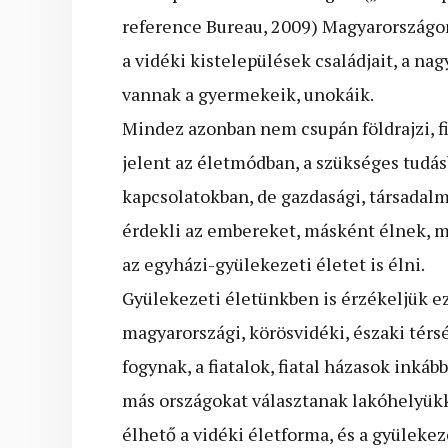
reference Bureau, 2009) Magyarországon 
a vidéki kistelepülések családjait, a na
vannak a gyermekeik, unokáik.
Mindez azonban nem csupán földrajzi, fiz
jelent az életmódban, a szükséges tudás
kapcsolatokban, de gazdasági, társadalmi
érdekli az embereket, másként élnek, m
az egyházi-gyülekezeti életet is élni.
Gyülekezeti életünkben is érzékeljük ezt
magyarországi, körösvidéki, északi tér
fogynak, a fiatalok, fiatal házasok inkáb
más országokat választanak lakóhelyü
élhető a vidéki életforma, és a gyüleke