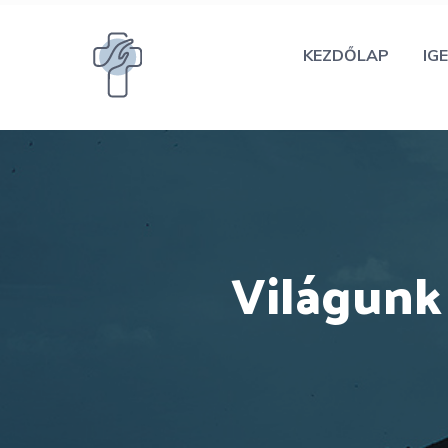
Kilépés
a
KEZDŐLAP
IGE
tartalomba
Világunk