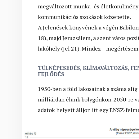
megváltozott munka- és életkörülmények,
kommunikációs szokások közepette.
A Jelenések könyvének a végén Babilon, 
18), majd Jeruzsálem, a szent város pozi
lakóhely (Jel 21). Mind­ez – megértésem 
TÚLNÉPESEDÉS, KLÍMAVÁLTOZÁS, FE
FEJLŐDÉS
1950-ben a föld lakosainak a száma alig 
milliárdan élünk bolygónkon. 2050-re vá
adatok helyett álljon itt egy ENSZ-felm