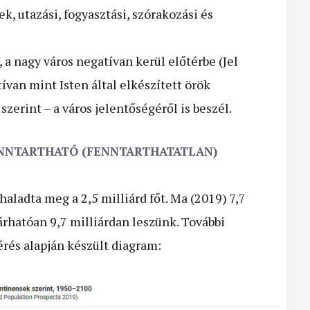
 utazási, fogyasztási, szórakozási és
a nagy város negatívan kerül előtérbe (Jel
tívan mint Isten által elkészített örök
szerint – a város jelentőségéről is beszél.
NN­TARTHATÓ (FENNTARTHATATLAN)
haladta meg a 2,5 milliárd főt. Ma (2019) 7,7
rhatóan 9,7 milliárdan leszünk. További
érés alapján készült diagram: