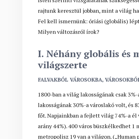
rajtunk keresztül jobban, mint a világ 
Fel kell ismernünk: óriási (globális) l
Milyen változásról írok?
I. Néhány globális és 
világszerte
FALVAKBÓL VÁROSOKBA, VÁROSOKB
1800-ban a világ lakosságának csak 3%-a
lakosságának 30%-a városlakó volt, és 
főt. Napjainkban a fejlett világ 74%-a é
arány 44%). 400 város büszkélkedhet 1 mi
metropolisz 19 van a világon. („Human 