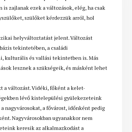
is zajlanak ezek a változások, elég, ha csak
gyszülőket, szülőket kérdezzük arról, hol
ikai helyváltoztatást jelent. Változást
bázis tekintetében, a családi
, kulturális és vallási tekintetben is. Más
ások lesznek a szükségeik, és másként lehet
 a változást. Vidéki, főként a kelet-
ségekben lévő kistelepülési gyülekezeteink
b a nagyvárosokat, a fővárost, időnként pedig
kként. Nagyvárosokban ugyanakkor nem
zeteink keresik az alkalmazkodást a