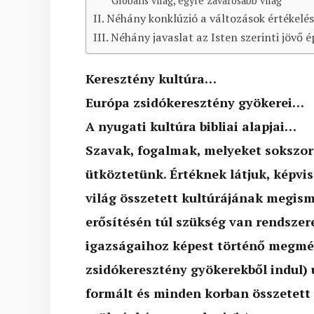
Globális világ, egyre zavarosabb világ
II. Néhány konklúzió a változások értékelé
III. Néhány javaslat az Isten szerinti jövő 
Keresztény kultúra…
Európa zsidókeresztény gyökerei…
A nyugati kultúra bibliai alapjai…
Szavak, fogalmak, melyeket sokszor
ütköztetünk. Értéknek látjuk, képvi
világ összetett kultúrájának megism
erősítésén túl szükség van rendszere
igazságaihoz képest történő megmér
zsidókeresztény gyökerekből indul) 
formált és minden korban összetett 