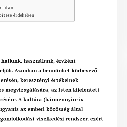
se után
építése érdekében
 hallunk, használunk, érvként
seljük. Azonban a bennünket körbevevő
erésén, keresztényi értékeinek
s megvizsgálására, az Isten kijelentett
ésére. A kultúra (bármennyire is
ugyanis az emberi közösség által
gondolkodási-viselkedési rendszer, ezért