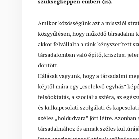
szükségképpen emberi (is).
Amikor közösségünk azt a missziói straté
közgyűlésen, hogy működő társadalmi ka
akkor felvállalta a ránk kényszerített sz
társadalomban való építő, krisztusi jel
döntött.
Hálásak vagyunk, hogy a társadalmi megí
képtől mára egy „cselekvő egyház” képér
felsőoktatás, a szociális szféra, az egés
és külkapcsolati szolgálati és kapcsol
széles „holdudvara” jött létre. Azonban 
társadalmához és annak széles kultúrájá
Isten szerinti vizsgálatának szükségess