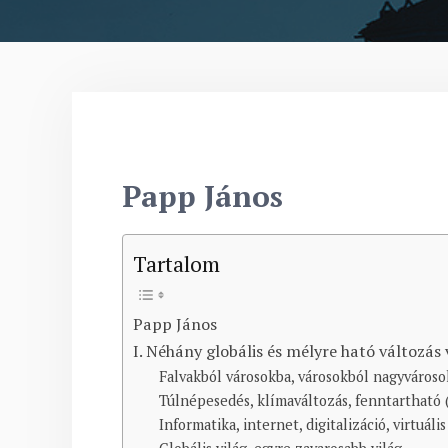
Papp János
Tartalom
Papp János
I. Néhány globális és mélyre ható változás 
Falvakból városokba, városokból nagyvároso
Túlnépesedés, klímaváltozás, fenn­tartható 
Informatika, internet, digitali­zá­ció, virtuá