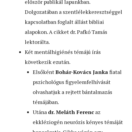
először publikál lapunkban.
Dolgozatában a szentlélekkeresztséggel
kapcsolatban foglalt állást bibliai
alapokon. A cikket dr. Pafkó Tamás
lektorálta.
Két mentálhigiénés témájú írás
következik ezután.
Elsőként
Bohár-Kovács Janka
fiatal
pszichológus figyelemfelhívását
olvashatjuk a rejtett bántalmazás
témájában.
Utána
dr. Meláth Ferenc
az
ekkléziogén neurózis kényes témáját
boncolgatja. Cikke végén egy