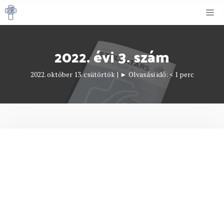
Kilépés
M
a
tartalomba
2022. évi 3. szám
2022. október 13. csütörtök
|
► Olvasási idő:
< 1
perc