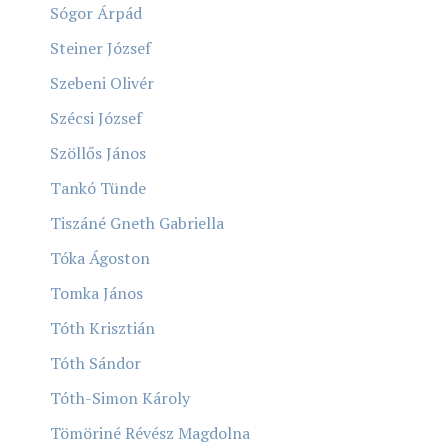
Sógor Árpád
Steiner József
Szebeni Olivér
Szécsi József
Szöllős János
Tankó Tünde
Tiszáné Gneth Gabriella
Tóka Ágoston
Tomka János
Tóth Krisztián
Tóth Sándor
Tóth-Simon Károly
Tömöriné Révész Magdolna