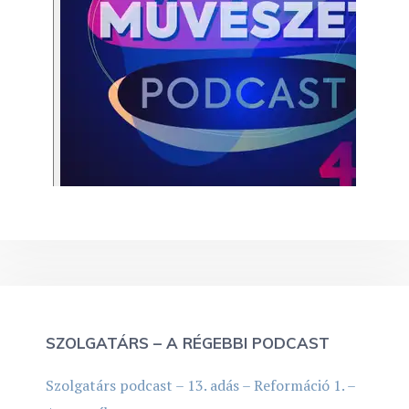
SZOLGATÁRS – A RÉGEBBI PODCAST
Szolgatárs podcast – 13. adás – Reformáció 1. –