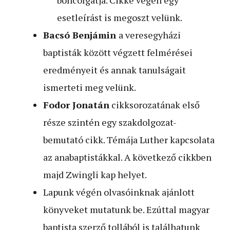
esetleírást is megoszt velünk.
Bacsó Benjámin
a veresegyházi
baptisták között végzett felmérései
eredményeit és annak tanulságait
ismerteti meg velünk.
Fodor Jonatán
cikksorozatának első
része szintén egy szakdolgozat-
bemutató cikk. Témája Luther kapcsolata
az anabaptistákkal. A következő cikkben
majd Zwingli kap helyet.
Lapunk végén olvasóinknak ajánlott
könyveket mutatunk be. Ezúttal magyar
baptista szerző tollából is találhatunk