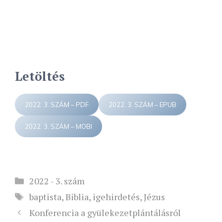
Letöltés
2022. 3. SZÁM – PDF
2022. 3. SZÁM – EPUB
2022. 3. SZÁM – MOBI
Kategória
2022 - 3. szám
Címkék
baptista
,
Biblia
,
igehirdetés
,
Jézus
Konferencia a gyülekezetplántálásról