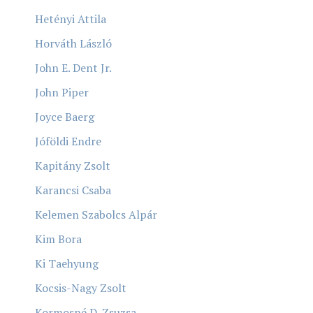
Hetényi Attila
Horváth László
John E. Dent Jr.
John Piper
Joyce Baerg
Jóföldi Endre
Kapitány Zsolt
Karancsi Csaba
Kelemen Szabolcs Alpár
Kim Bora
Ki Taehyung
Kocsis-Nagy Zsolt
Kormosné D. Zsuzsa