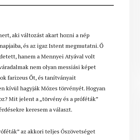
ert, aki változást akart hozni a nép
apjaiba, és az igaz Istent megmutatni. Ő
rdetett, hanem a Mennyei Atyával volt
i váradalmak nem olyan messiási képet
k farizeus Őt, és tanítványait
en kívül hagyják Mózes törvényét. Hogyan
z? Mit jelent a „törvény és a próféták”
rdésekre keresem a választ.
óféták” az akkori teljes Ószövetséget