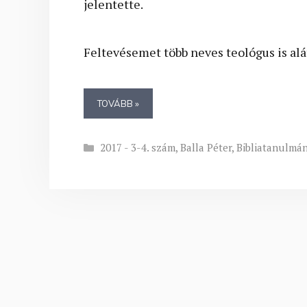
jelentette.
Feltevésemet több neves teológus is alá
TOVÁBB »
Kategória
2017 - 3-4. szám
,
Balla Péter
,
Bibliatanulmá