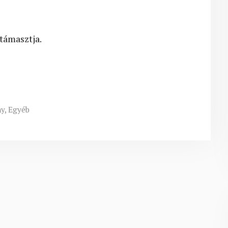
támasztja.
ny
,
Egyéb