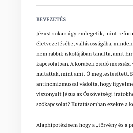
BEVEZETÉS
Jézust sokan úgy emlegetik, mint reform
életvezetésébe, vallásosságába, mindenn
nem rabbik iskolájában tanulta, amit hi
kapcsolatban. A korabeli zsidó messiás
mutattak, mint amit Ő megtestesített. So
antinomizmussal vádolta, hogy figyelm
viszonyult Jézus az Ószövetségi iratokho
szókapcsolat? Kutatásomban ezekre a ké
Alaphipotézisem hogy a „törvény és a pr