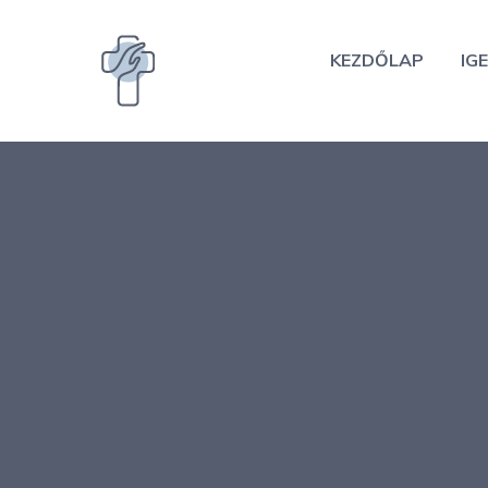
Kilépés
a
KEZDŐLAP
IGE
tartalomba