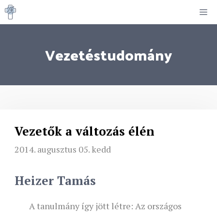
Kilépés
M
a
tartalomba
Vezetéstudomány
Vezetők a változás élén
2014. augusztus 05. kedd
Heizer Tamás
A tanulmány így jött létre:
Az országos