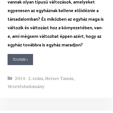
vannak olyan típusú változások, amelyeket
egyenesen az egyháznak kellene előidéznie a
társadalomban? És miközben az egyház maga is
változik és változást hoz a környezetében, van-
e, ami mégsem változhat éppen azért, hogy az
egyház továbbra is egyház maradjon?
TOVÁBB »
Kategória
2014 - 2. szám
,
Heizer Tamás
,
Vezetéstudomány