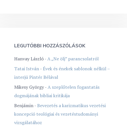
LEGUTÓBBI HOZZÁSZÓLÁSOK
Hanvay László
-
A „Ne ölj” parancsolatról
Tatai István
-
Évek és énekek sablonok nélkül –
interjú Pintér Bélával
Mikesy György
-
A szeplőtelen fogantatás
dogmájának bibliai kritikája
Benjámin
-
Bevezetés a karizmatikus vezetési
koncepció teológiai és vezetéstudományi
vizsgálatához