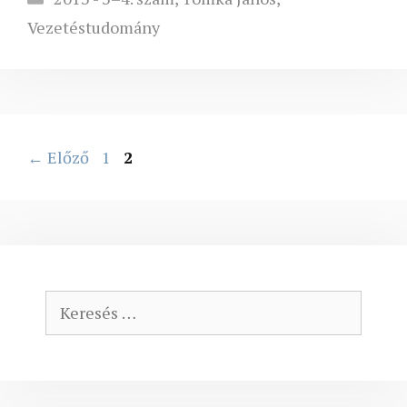
Vezetéstudomány
Oldal
Oldal
←
Előző
1
2
Keresés: