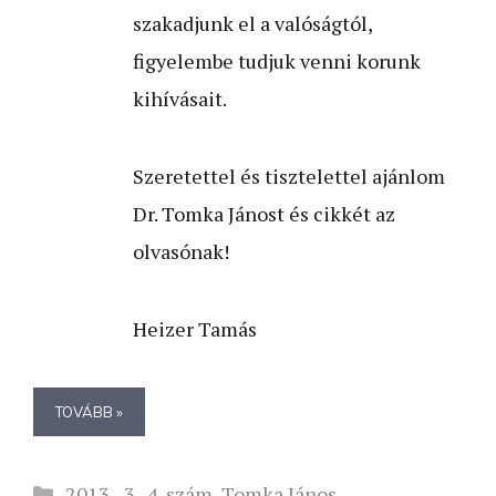
szakadjunk el a valóságtól,
figyelembe tudjuk venni korunk
kihívásait.
Szeretettel és tisztelettel ajánlom
Dr. Tomka Jánost és cikkét az
olvasónak!
Heizer Tamás
TOVÁBB »
Kategória
2013 - 3–4. szám
,
Tomka János
,