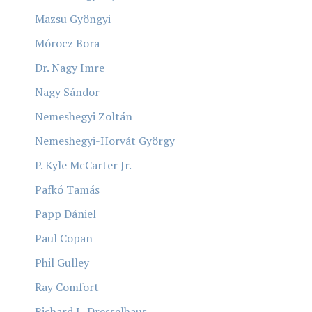
Mazsu Gyöngyi
Mórocz Bora
Dr. Nagy Imre
Nagy Sándor
Nemeshegyi Zoltán
Nemeshegyi-Horvát György
P. Kyle McCarter Jr.
Pafkó Tamás
Papp Dániel
Paul Copan
Phil Gulley
Ray Comfort
Richard L. Dresselhaus