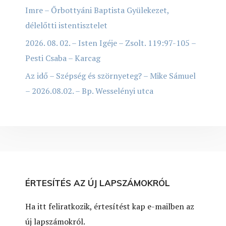
Imre – Őrbottyáni Baptista Gyülekezet,
délelőtti istentisztelet
2026. 08. 02. – Isten Igéje – Zsolt. 119:97-105 –
Pesti Csaba – Karcag
Az idő – Szépség és szörnyeteg? – Mike Sámuel
– 2026.08.02. – Bp. Wesselényi utca
ÉRTESÍTÉS AZ ÚJ LAPSZÁMOKRÓL
Ha itt feliratkozik, értesítést kap e-mailben az
új lapszámokról.