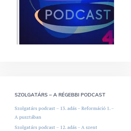
SZOLGATÁRS – A RÉGEBBI PODCAST
Szolgatárs podcast – 13. adás – Reformáció 1. –
A pusztában
Szolgatárs podcast – 12. adás – A szent