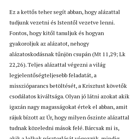
Ez a kettős teher segít abban, hogy alázattal
tudjunk vezetni és Istentől vezetve lenni.
Fontos, hogy kitől tanuljuk és hogyan
gyakoroljuk az alázatot, nehogy
alázatoskodásnak tűnjön csupán (Mt 11,29; Lk
22,26). Teljes alázattal végezni a világ
legjelentőségteljesebb feladatát, a
misszióparancs betöltését, a Krisztust követők
csodálatos kiváltsága. Olyan jó látni azokat akik
igazán nagy magasságokat értek el abban, amit
rájuk bízott az Úr, hogy milyen őszinte alázattal
tudnak közeledni mások felé. Bárcsak mi is,
akik a lelkek pásztorlását végezzük, mindig