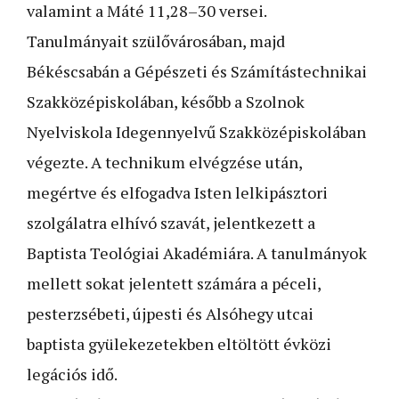
valamint a Máté 11,28–30 versei.
Tanulmányait szülővárosában, majd
Békéscsabán a Gépészeti és Számítástechnikai
Szakközépiskolában, később a Szolnok
Nyelviskola Idegennyelvű Szakközépiskolában
végezte. A technikum elvégzése után,
megértve és elfogadva Isten lelkipásztori
szolgálatra elhívó szavát, jelentkezett a
Baptista Teológiai Akadémiára. A tanulmányok
mellett sokat jelentett számára a péceli,
pesterzsébeti, újpesti és Alsóhegy utcai
baptista gyülekezetekben eltöltött évközi
legációs idő.