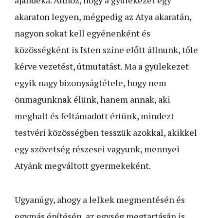
akaraton legyen, mégpedig az Atya akaratán,
nagyon sokat kell egyénenként és
közösségként is Isten színe előtt állnunk, tőle
kérve vezetést, útmutatást. Ma a gyülekezet
egyik nagy bizonyságtétele, hogy nem
önmagunknak élünk, hanem annak, aki
meghalt és feltámadott értünk, mindezt
testvéri közösségben tesszük azokkal, akikkel
egy szövetség részesei vagyunk, mennyei
Atyánk megváltott gyermekeként.
Ugyanúgy, ahogy a lelkek megmentésén és
egymás építésén, az egység megtartásán is