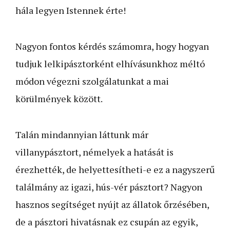
hála legyen Istennek érte!
Nagyon fontos kérdés számomra, hogy hogyan
tudjuk lelkipásztorként elhívásunkhoz méltó
módon végezni szolgála­tun­kat a mai
körülmények között.
Talán mindannyian láttunk már
villanypásztort, némelyek a hatását is
érezhették, de helyettesítheti-e ez a nagyszerű
találmány az igazi, hús-vér pásztort? Nagyon
hasznos segítséget nyújt az álla­tok őrzésében,
de a pásztori hivatásnak ez csupán az egyik,