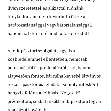
ilyen szeretetteljes alázattal tudnánk
ténykedni, ami nem keverhető össze a
határozatlansággal vagy bátortalansággal,
hanem az Isteni erő árad rajta keresztül!
A lelkipásztori szolgálat, a gyakori
közhiedelemmel ellentétben, nemcsak
példaadásról és prédikálásról szól, hanem
alapvetően fontos, bár néha kevésbé látványos
része a pásztorlás feladata. Komoly intésként
hangzik felénk a felhívás: Ne „csak”
prédikátora, sokkal inkább lelkipásztora légy a
reád bízott nyájnak!