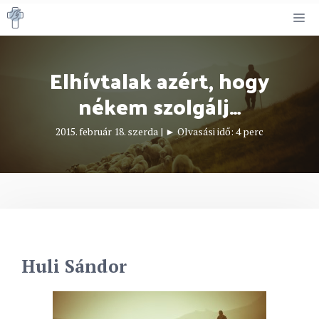
Kilépés
M
a
tartalomba
Elhívtalak azért, hogy
nékem szolgálj…
2015. február 18. szerda
|
► Olvasási idő:
4
perc
Huli Sándor