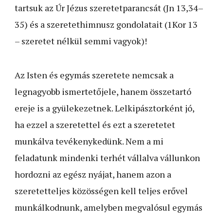
tartsuk az Úr Jézus szeretetparancsát (Jn 13,34–
35) és a szeretethimnusz gondolatait (1Kor 13
– szeretet nélkül semmi vagyok)!
Az Isten és egymás szeretete nemcsak a
legnagyobb ismer­tetőjele, hanem összetartó
ereje is a gyülekezetnek. Lelki­pász­torként jó,
ha ezzel a szeretettel és ezt a szeretetet
munkálva tevékenykedünk. Nem a mi
feladatunk mindenki terhét vállalva vállunkon
hordozni az egész nyájat, hanem azon a
szeretetteljes közösségen kell teljes erővel
munkálkodnunk, amelyben megvalósul egymás