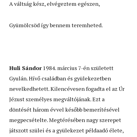
A váltság kész, elvégeztem egészen,
Gyümölcsöd így bennem teremheted.
Huli Sándor
1984. március 7-én született
Gyulán. Hívő család­ban és gyülekezetben
nevelkedhetett. Kilencévesen fogadta el az Úr
Jézust személyes megváltójának. Ezt a
döntését három évvel később bemerítésével
megpecsételte. Megtérésében nagy szerepet
játszott szülei és a gyülekezet példaadó élete,