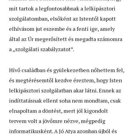
mit tartok a legfontosabbnak a lelkipásztori
szolgálatomban, elsőként az Istentől kapott
elhívásom jut eszembe és a fenti ige, amely
által az Úr megerősített és megadta számomra
a „szolgálati szabályzatot”.
Hívő családban és gyülekezetben nőhettem fel,
és megtérésemtől kezdve éreztem, hogy Isten
lelkipásztori szolgálatban akar látni. Ennek az
indíttatásnak ellent soha nem mondtam, csak
elnapoltam a döntést, mert jól kigondolt
tervem volt a jövőmre nézve, mégpedig
informatikusként. A Jó Atya azonban újból és