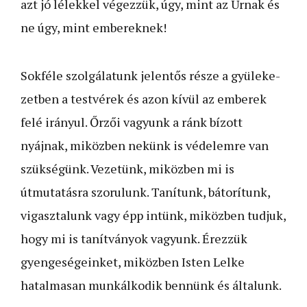
azt jó lélekkel végezzük, úgy, mint az Úrnak és
ne úgy, mint embereknek!
Sokféle szolgálatunk jelentős része a gyüleke­
zetben a testvérek és azon kívül az emberek
felé irá­nyul. Őrzői vagyunk a ránk­ bízott
nyájnak, mi­köz­ben nekünk is véde­lem­re van
szükségünk. Ve­ze­tünk, miközben mi is
útmutatásra szorulunk. Taní­tunk, bátorítunk,
vi­gasztalunk vagy épp in­tünk, miközben tudjuk,
hogy­ mi is tanítványok vagyunk. Érezzük
gyenge­ségeinket, miközben Isten Lelke
hatalmasan munkálkodik ben­nünk és általunk.