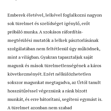
Emberek életével, lelkével foglalkozni nagyon
sok türelmet és szelídséget igénylő, erőt
próbáló munka. A szokásos ráfordítás-
megtérülési mutatók a lelkek pásztorlásának
szolgálatában nem feltétlenül úgy működnek,
mint a világban. Gyakran tapasztaljuk saját
magunk és mások türelmetlenségének a káros
következményét. Ezért nélkülözhetetlen
sokszor magunkat meg­ta­gadva, az Úrtól tanult
hosszútűréssel végeznünk a ránk bízott
munkát, és erre bátorítani, segíteni egymást is.
A türelmet azonban nem szabad