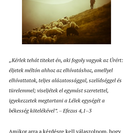
„Kérlek tehát titeket én, aki fogoly vagyok az Úrért:
éljetek méltón ahhoz az elhívatáshoz, amellyel
elhívattatok, teljes alázatossággal, szelídséggel és
türelemmel; viseljétek el egymást szeretettel,
igyekezzetek megtartani a Lélek egységét a
békesség kötelékével”. – Efezus 4,1
–
3
Amikor arra a kérdésre kell válaszolnom, hogy