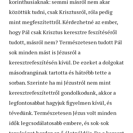
korinthusiaknak: semmi másról nem akar
közöttük tudni, csak Krisztusról, róla pedig
mint megfeszítettről. Kérdezhetné az ember,
hogy Pál csak Krisztus keresztre feszítéséről
tudott, másról nem? Természetesen tudott Pál
sok minden mást is Jézusról a
keresztrefeszítésén kívül. De ezeket a dolgokat
másodrangúnak tartotta és hátrébb tette a
sorban. Szerinte ha mi Jézustról nem mint
keresztrefeszítettről gondolkodunk, akkor a
legfontosabbat hagyjuk figyelmen kívül, és
tévedünk. Természetesen Jézus volt minden
idők legcsodálatosabb embere, és sok-sok
tanulságot hordoz az ő életpéldája. De a kereszt