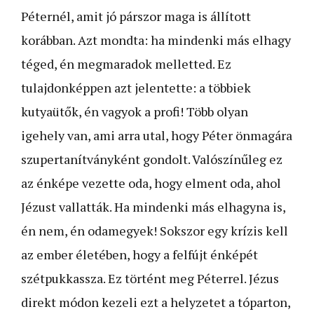
Péternél, amit jó párszor maga is állított
korábban. Azt mondta: ha mindenki más elhagy
téged, én megmaradok melletted. Ez
tulajdonképpen azt jelentette: a többiek
kutyaütők, én vagyok a profi! Több olyan
igehely van, ami arra utal, hogy Péter önmagára
szupertanítványként gondolt. Valószínűleg ez
az énképe vezette oda, hogy elment oda, ahol
Jézust vallatták. Ha mindenki más elhagy­na is,
én nem, én odamegyek! Sokszor egy krízis kell
az ember életében, hogy a felfújt énképét
szétpukkassza. Ez történt meg Péterrel. Jézus
direkt módon kezeli ezt a helyzetet a tóparton,