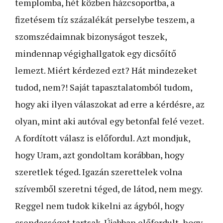
templomba, hét közben házcsoportba, a
fizetésem tíz százalékát perselybe teszem, a
szomszédaimnak bizonyságot teszek,
mindennap végighallgatok egy dicsőítő
lemezt. Miért kér­dezed ezt? Hát mindezeket
tudod, nem?! Saját tapasztalatomból tudom,
hogy aki ilyen válaszokat ad erre a kérdésre, az
olyan, mint aki autóval egy betonfal felé vezet.
A fordított válasz is előfordul. Azt mondjuk,
hogy Uram, azt gondoltam korábban, hogy
szeret­lek téged. Igazán szerettelek volna
szívemből szeretni téged, de látod, nem megy.
Reggel nem tudok kikelni az ágyból, hogy
csendességet tartsak. Újabban előfordult, hogy