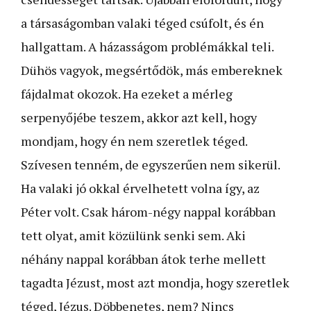
a társaságomban valaki téged csúfolt, és én
hallgattam. A házasságom problémákkal teli.
Dühös vagyok, megsértődök, más embereknek
fájdalmat okozok. Ha ezeket a mérleg
serpenyőjébe teszem, akkor azt kell, hogy
mondjam, hogy én nem szeretlek téged.
Szívesen tenném, de egyszerűen nem sikerül.
Ha valaki jó okkal érvelhetett volna így, az
Péter volt. Csak három-négy nappal korábban
tett olyat, amit közülünk senki sem. Aki
néhány nappal korábban átok terhe mellett
tagadta Jézust, most azt mondja, hogy szeretlek
téged, Jézus. Döbbenetes, nem? Nincs