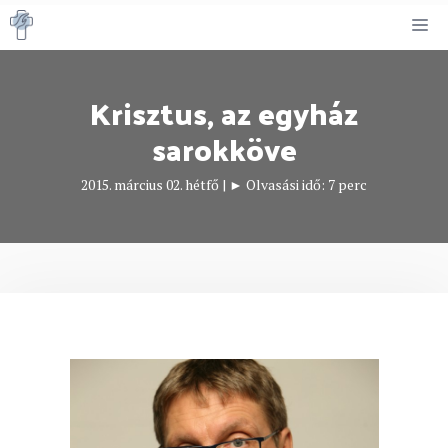
Kilépés
M
a
tartalomba
Krisztus, az egyház
sarokköve
2015. március 02. hétfő
|
► Olvasási idő:
7
perc