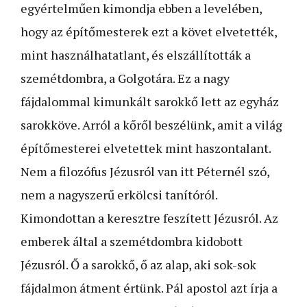
egyértelműen kimondja ebben a levelében,
hogy az építőmesterek ezt a követ elvetették,
mint használhatatlant, és elszállították a
szemétdombra, a Golgotára. Ez a nagy
fájdalommal kimunkált sarokkő lett az egyház
sarokköve. Arról a kőről beszélünk, amit a világ
építőmesterei elvetettek mint haszontalant.
Nem a filozófus Jézusról van itt Péternél szó,
nem a nagyszerű erkölcsi tanítóról.
Kimondottan a keresztre feszített Jézusról. Az
emberek által a szemétdombra kidobott
Jézusról. Ő a sarokkő, ő az alap, aki sok-sok
fájdalmon átment értünk. Pál apostol azt írja a