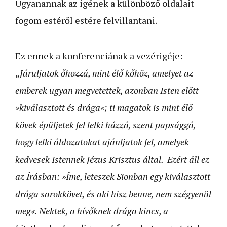
Ugyanannak az igének a különböző oldalait
fogom estéről estére felvillantani.
Ez ennek a konferenciának a vezérigéje:
„
Járuljatok őhozzá, mint élő kőhöz, amelyet az
emberek ugyan megvetettek, azonban Isten előtt
»kiválasztott és drága«; ti magatok is mint élő
kövek épüljetek fel lelki házzá, szent papsággá,
hogy lelki áldozatokat ajánljatok fel, amelyek
kedvesek Istennek Jézus Krisztus által. Ezért áll ez
az Írásban: »Íme, leteszek Sionban egy kiválasztott
drága sarokkövet, és aki hisz benne, nem szégyenül
meg«. Nektek, a hívőknek drága kincs, a