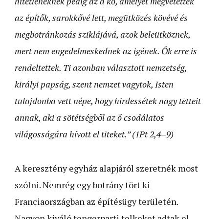
hitetleneknek pedig az a kő, amelyet megvetettek
az építők, sarokkővé lett, megütközés kövévé és
megbotránkozás sziklájává, azok beleütköznek,
mert nem engedelmeskednek az igének. Ők erre is
rendeltettek. Ti azonban választott nemzetség,
királyi papság, szent nemzet vagytok, Isten
tulajdonba vett népe, hogy hirdessétek nagy tetteit
annak, aki a sötétségből az ő csodálatos
világosságára hívott el titeket.” (1Pt 2,4
–
9)
A keresztény egyház alapjáról szeretnék most
szólni. Nemrég egy botrány tört ki
Franciaországban az építésügy területén.
Nagyon kiváló tengerparti telkeket adtak el