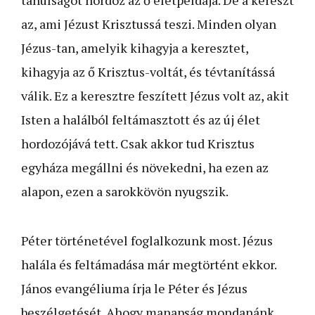
az, ami Jézust Krisztussá teszi. Minden olyan
Jézus-tan, amelyik kihagyja a keresztet,
kihagyja az ő Krisztus-voltát, és tévtanítássá
válik. Ez a keresztre feszített Jézus volt az, akit
Isten a halálból feltámasztott és az új élet
hordozójává tett. Csak akkor tud Krisztus
egyháza megállni és növekedni, ha ezen az
alapon, ezen a sarokkövön nyugszik.
Péter történetével foglalkozunk most. Jézus
halála és feltámadása már megtörtént ekkor.
János evangéliuma írja le Péter és Jézus
beszélgetését. Ahogy manapság mondanánk,