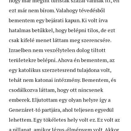
hogy már megint turisták százai vannak itt, én
ezt már nem bírom. Valahogy tévedésből
bementem egy bejárati kapun. Ki volt írva
hatalmas betűkkel, hogy belépni tilos, de ezt
csak kifelé menet láttam meg szerencsére.
Izraelben nem veszélytelen dolog tiltott
területekre belépni. Ahova én bementem, az
egy katolikus szerzetesrend tulajdona volt,
tehát nem katonai intézmény. Bementem, és
csodálkozva láttam, hogy ott nincsenek
emberek. Eljutottam egy olyan helyre így a
Genezáret-tó partjára, ahol teljesen egyedül
lehettem. Egy tökéletes hely volt ez. Ez volt az
a pillanat, amikor Jézus-élményem volt. Akkor