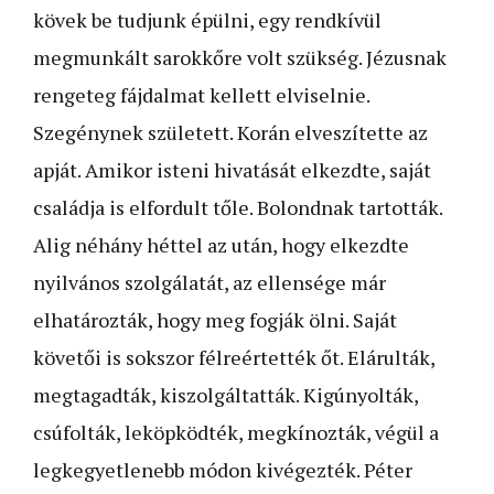
kövek be tudjunk épülni, egy rendkívül
megmunkált sarokkőre volt szükség. Jézusnak
rengeteg fájdalmat kellett elviselnie.
Szegénynek született. Korán elveszítette az
apját. Amikor isteni hivatását elkezdte, saját
családja is elfordult tőle. Bolondnak tartották.
Alig néhány héttel az után, hogy elkezdte
nyilvános szolgálatát, az ellensége már
elhatározták, hogy meg fogják ölni. Saját
követői is sokszor félreértették őt. Elárulták,
megtagadták, kiszolgáltatták. Kigúnyolták,
csúfolták, leköpködték, megkínozták, végül a
legkegyetlenebb módon kivégezték. Péter