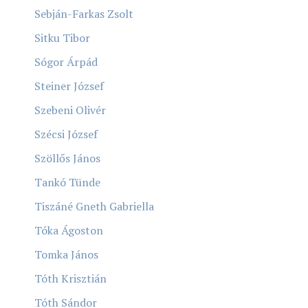
Sebján-Farkas Zsolt
Sitku Tibor
Sógor Árpád
Steiner József
Szebeni Olivér
Szécsi József
Szöllős János
Tankó Tünde
Tiszáné Gneth Gabriella
Tóka Ágoston
Tomka János
Tóth Krisztián
Tóth Sándor