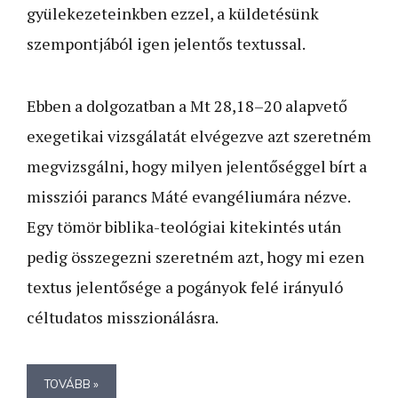
gyülekezeteinkben ezzel, a küldetésünk
szempontjából igen jelentős textussal.
Ebben a dolgozatban a Mt 28,18–20 alapvető
exegetikai vizsgálatát elvégezve azt szeretném
megvizsgálni, hogy milyen jelentőséggel bírt a
missziói parancs Máté evangéliumára nézve.
Egy tömör biblika-teológiai kitekintés után
pedig összegezni szeretném azt, hogy mi ezen
textus jelentősége a pogányok felé irányuló
céltudatos misszionálásra.
TOVÁBB »