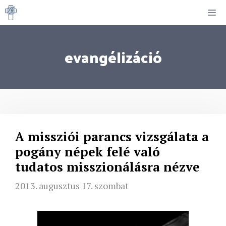
Kilépés
M
a
tartalomba
evangélizáció
A missziói parancs vizsgálata a
pogány népek felé való
tudatos misszionálásra nézve
2013. augusztus 17. szombat