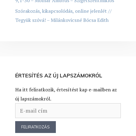
9,1-30 – Molnár Ambrus – Szigetszentmiklós
Szórakozás, kikapcsolódás, online jelenlét //
Tegyük szóvá! – Milánkovicsné Bócsa Edith
ÉRTESÍTÉS AZ ÚJ LAPSZÁMOKRÓL
Ha itt feliratkozik, értesítést kap e-mailben az
új lapszámokról.