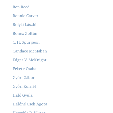
Ben Reed
Bennie Carver
Bolyki László
Boncz Zoltán
C. H. Spurgeon
Candace McMahan
Edgar V. McKnight
Fekete Csaba
Győri Gábor
Győri Kornél
Háló Gyula
Hálóné Cseh Ágota
Hegedűs D. Viktor