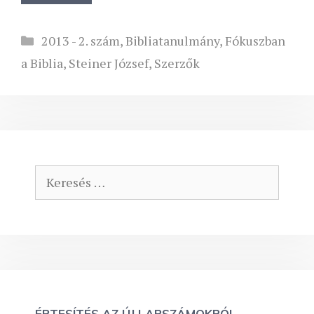
Kategória
2013 - 2. szám
,
Bibliatanulmány
,
Fókuszban
a Biblia
,
Steiner József
,
Szerzők
Keresés:
ÉRTESÍTÉS AZ ÚJ LAPSZÁMOKRÓL