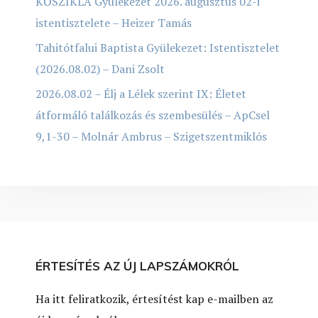
KŐSZIKLA Gyülekezet 2026. augusztus 02-i
istentisztelete – Heizer Tamás
Tahitótfalui Baptista Gyülekezet: Istentisztelet
(2026.08.02) – Dani Zsolt
2026.08.02 – Élj a Lélek szerint IX: Életet
átformáló találkozás és szembesülés – ApCsel
9,1-30 – Molnár Ambrus – Szigetszentmiklós
ÉRTESÍTÉS AZ ÚJ LAPSZÁMOKRÓL
Ha itt feliratkozik, értesítést kap e-mailben az