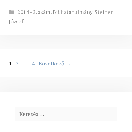
Kategória
2014 - 2. szám
,
Bibliatanulmány
,
Steiner
József
Oldal
Oldal
Oldal
1
2
…
4
Következő
→
Keresés: