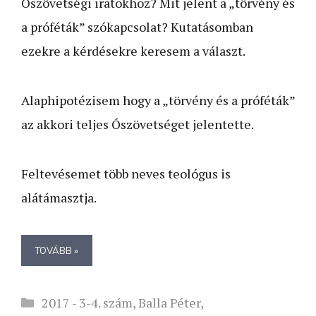
Ószövetségi iratokhoz? Mit jelent a „törvény és
a próféták” szókapcsolat? Kutatásomban
ezekre a kérdésekre keresem a választ.
Alaphipotézisem hogy a „törvény és a próféták”
az akkori teljes Ószövetséget jelentette.
Feltevésemet több neves teológus is
alátámasztja.
TOVÁBB »
Kategória
2017 - 3-4. szám
,
Balla Péter
,