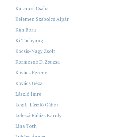
Karancsi Csaba
Kelemen Szabolcs Alpár
Kim Bora
Ki Taehyung
Kocsis-Nagy Zsolt
Kormosné D. Zsuzsa
Kovács Ferenc
Kovács Géza
László Imre
Legifj. László Gábor
Leleszi Balázs Károly
Lina Toth
Lukács Ágnes