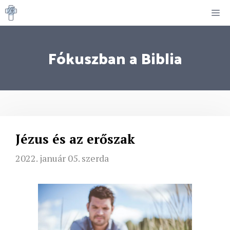
Kilépés
M
a
tartalomba
Fókuszban a Biblia
Jézus és az erőszak
2022. január 05. szerda