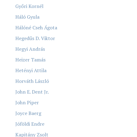
Győri Kornél
Háló Gyula
Hálóné Cseh Ágota
Hegedűs D. Viktor
Hegyi András
Heizer Tamás
Hetényi Attila
Horváth László
John E. Dent Jr.
John Piper
Joyce Baerg
Jóföldi Endre
Kapitány Zsolt