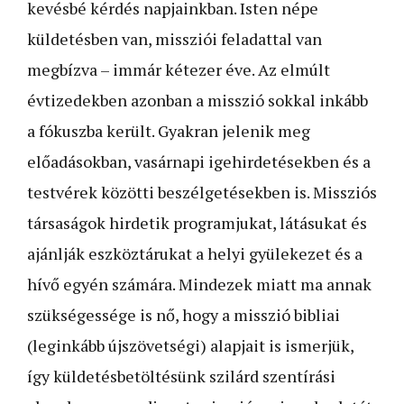
kevésbé kérdés napjainkban. Isten népe
küldetésben van, missziói feladattal van
megbízva – immár kétezer éve. Az elmúlt
évtizedekben azonban a misszió sokkal inkább
a fókuszba került. Gyakran jelenik meg
előadásokban, vasárnapi igehirdetésekben és a
testvérek közötti beszélgetésekben is. Missziós
társaságok hirdetik programjukat, látásukat és
ajánlják eszköztárukat a helyi gyülekezet és a
hívő egyén számára. Mindezek miatt ma annak
szükségessége is nő, hogy a misszió bibliai
(leginkább újszövetségi) alapjait is ismerjük,
így küldetésbetöltésünk szilárd szentírási