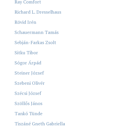
Ray Comfort
Richard L. Dresselhaus
Rövid Irén
Schauermann Tamás
Sebján-Farkas Zsolt
Sitku Tibor
Sógor Árpád
Steiner József
Szebeni Olivér
Szécsi József
Szöllős János
Tankó Tünde
Tiszáné Gneth Gabriella