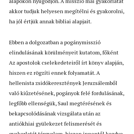
alapokon nyugodjon. A misszió mai gyakorlatát
akkor tudjuk helyesen megítélni és gyakorolni,
ha jól értjük annak bibliai alapjait.
Ebben a dolgozatban a pogánymisszió
elindulásának körülményeit kutatom, főként
Az apostolok cselekedeteiről írt könyv alapján,
hiszen ez rögzíti ennek folyamatát. A
hellenista zsidókeresztények Jeruzsálemből
való kiűzetésének, pogányok felé fordulásának,
legfőbb ellenségük, Saul megtérésének és
bekapcsolódásának vizsgálata után az
antiókhiai gyülekezet felismerését és
gyakorlatát tárgyalom, hiszen innentől kezdve