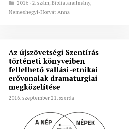
Kategória
2016 - 2. szám
,
Bibliatanulmány
,
Nemeshegyi-Horvát Anna
Az újszövetségi Szentírás
történeti könyveiben
fellelhető vallási-etnikai
erővonalak dramaturgiai
megközelítése
2016. szeptember 21. szerda