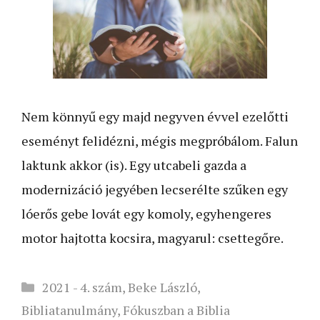
Nem könnyű egy majd negyven évvel ezelőtti
eseményt felidézni, mégis megpróbálom. Falun
laktunk akkor (is). Egy utcabeli gazda a
modernizáció jegyében lecserélte szűken egy
lóerős gebe lovát egy komoly, egyhengeres
motor hajtotta kocsira, magyarul: csettegőre.
Kategória
2021 - 4. szám
,
Beke László
,
Bibliatanulmány
,
Fókuszban a Biblia