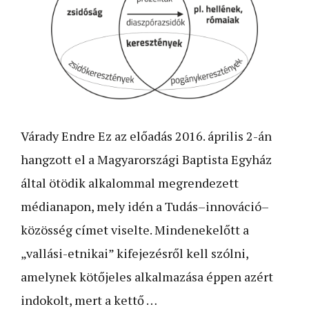
Várady Endre Ez az előadás 2016. április 2-án
hangzott el a Magyarországi Baptista Egyház
által ötödik alkalommal megrendezett
médianapon, mely idén a Tudás–innováció–
közösség címet viselte. Mindenekelőtt a
„vallási-etnikai” kifejezésről kell szólni,
amelynek kötőjeles alkalmazása éppen azért
indokolt, mert a kettő …