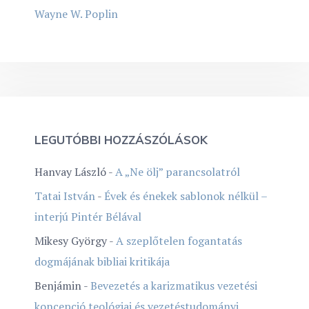
Wayne W. Poplin
LEGUTÓBBI HOZZÁSZÓLÁSOK
Hanvay László
-
A „Ne ölj” parancsolatról
Tatai István
-
Évek és énekek sablonok nélkül –
interjú Pintér Bélával
Mikesy György
-
A szeplőtelen fogantatás
dogmájának bibliai kritikája
Benjámin
-
Bevezetés a karizmatikus vezetési
koncepció teológiai és vezetéstudományi