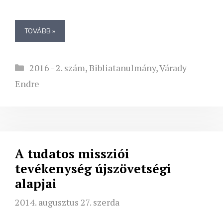
TOVÁBB »
Kategória
2016 - 2. szám
,
Bibliatanulmány
,
Várady
Endre
A tudatos missziói
tevékenység újszövetségi
alapjai
2014. augusztus 27. szerda