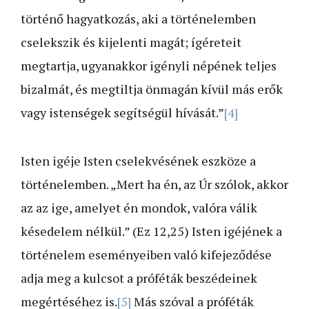
történő hagyatkozás, aki a történelemben
cselekszik és kijelenti magát; ígéreteit
megtartja, ugyanakkor igényli népének teljes
bizalmát, és megtiltja önmagán kívül más erők
vagy istenségek segítségül hívását.”
[4]
Isten igéje Isten cselekvésének eszköze a
történelemben. „Mert ha én, az Úr szólok, akkor
az az ige, amelyet én mondok, valóra válik
késedelem nélkül.” (Ez 12,25) Isten igéjének a
történelem eseményeiben való kifejeződése
adja meg a kulcsot a próféták beszédeinek
megértéséhez is.
[5]
Más szóval a próféták