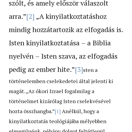
szólt, és amely először válaszolt
arra.”
[2]
„A kinyilatkoztatáshoz
mindig hozzátartozik az elfogadás is.
Isten kinyilatkoztatása – a Biblia
nyelvén – Isten szava, az elfogadás
pedig az ember hite.”
[3]
sten a
történelemben cselekedetei által jelenti ki
magát. „Az ókori Izrael fogalmilag a
történelmet kizárólag Isten cselekvésével
hozta összhangba.”
[1]
Anélkül, hogy a
kinyilatkoztatás teológiájába mélyebben
elmerülnénk, néhány dolgot feltétlenül