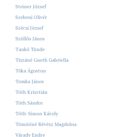
Steiner József
Szebeni Olivér
Szécsi József
Szöllős János
Tankó Tünde
Tiszáné Gneth Gabriella
Tóka Ágoston
Tomka János
Tóth Krisztián
Tóth Sándor
Tóth-Simon Károly
Tömöriné Révész Magdolna
Várady Endre