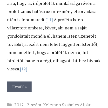
arra, hogy az írópróféták munkássága révén a
profetizmus hatása az intézmény elsorvadása
után is fennmaradt.
[11]
A próféta Isten
választott embere, követ, aki nem a saját
gondolatait mondja el, hanem Isten üzenetét
továbbítja, ezért nem lehet független Istentől;
mindamellett, hogy a próféták nem új hit
hirdetői, hanem a régi, elhagyott hithez hívnak
vissza.
[12]
TOVÁBB »
Kategória
2017 - 2. szám
,
Kelemen Szabolcs Alpár