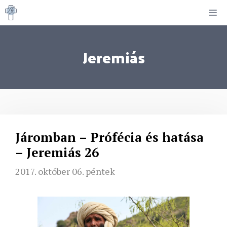
Kilépés
M
a
tartalomba
Jeremiás
Járomban – Prófécia és hatása
– Jeremiás 26
2017. október 06. péntek