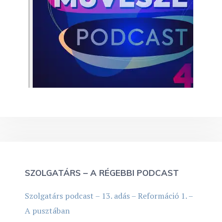
SZOLGATÁRS – A RÉGEBBI PODCAST
Szolgatárs podcast – 13. adás – Reformáció 1. –
A pusztában