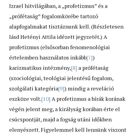
Izrael hitvilágában, a „profetizmus” és a
„prófétaság” fogalomkörébe tartozó
alapfogalmakat tisztáznunk kell. (Részletesen
lásd Hetényi Attila idézett jegyzetét.) A
profetizmus (elsősorban fenomenológiai
értelemben használatos inkább
[7]
)
karizmatikus intézmény,
[8]
a prófétaság
(szociológiai, teológiai jelentésű fogalom,
szolgálati kategória
[9]
) mindig a reveláció
eszköze volt.
[10]
A profetizmus a bírák korának
végén jelent meg, a királyság korában érte el
csúcspontját, majd a fogság utáni időkben
elenyészett. Figyelemmel kell lennünk viszont