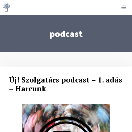
Kilépés
M
a
tartalomba
podcast
Új! Szolgatárs podcast – 1. adás
– Harcunk