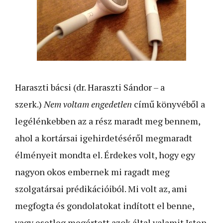
Haraszti bácsi (dr. Haraszti Sándor – a
szerk.)
Nem voltam engedetlen
című könyvéből a
legélénkebben az a rész maradt meg bennem,
ahol a kortársai igehirdetéséről megmaradt
élményeit mondta el. Érdekes volt, hogy egy
nagyon okos embernek mi ragadt meg
szolgatársai prédikációiból. Mi volt az, ami
megfogta és gondolatokat indított el benne,
vagy esetleg megértett azok által valamit Isten