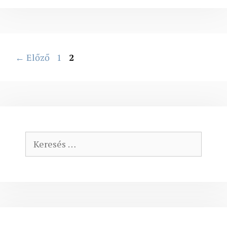
Oldal
Oldal
←
Előző
1
2
Keresés: