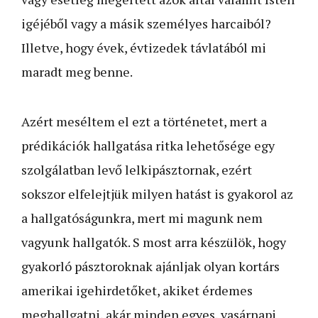
igéjéből vagy a másik személyes harcaiból?
Illetve, hogy évek, évtizedek távlatából mi
maradt meg benne.
Azért meséltem el ezt a történetet, mert a
prédikációk hallgatása ritka lehetősége egy
szolgálatban levő lelkipásztornak, ezért
sokszor elfelejtjük milyen hatást is gyakorol az
a hallgatóságunkra, mert mi magunk nem
vagyunk hallgatók. S most arra készülök, hogy
gyakorló pásztoroknak ajánljak olyan kortárs
amerikai igehirdetőket, akiket érdemes
meghallgatni, akár minden egyes, vasárnapi