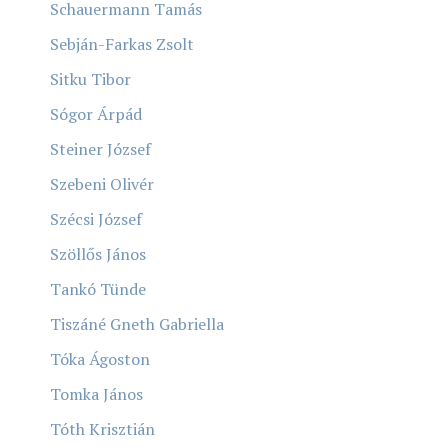
Schauermann Tamás
Sebján-Farkas Zsolt
Sitku Tibor
Sógor Árpád
Steiner József
Szebeni Olivér
Szécsi József
Szöllős János
Tankó Tünde
Tiszáné Gneth Gabriella
Tóka Ágoston
Tomka János
Tóth Krisztián