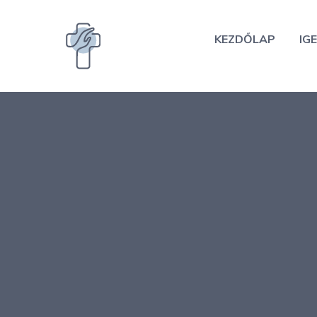
Kilépés
a
KEZDŐLAP
IGE
tartalomba