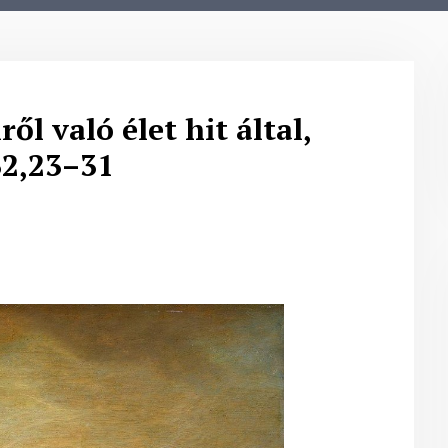
ről való élet hit által,
32,23–31