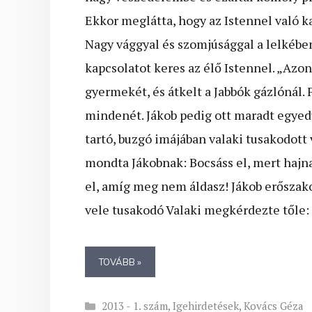
Ekkor meglátta, hogy az Istennel való k
Nagy vággyal és szomjúsággal a lelkébe
kapcsolatot keres az élő Istennel. „Azon
gyermekét, és átkelt a Jabbók gázlónál. 
mindenét. Jákob pedig ott maradt egyed
tartó, buzgó imájában valaki tusakodott
mondta Jákobnak: Bocsáss el, mert hajna
el, amíg meg nem áldasz! Jákob erősza
vele tusakodó Valaki megkérdezte tőle: „
TOVÁBB »
Kategória
2013 - 1. szám
,
Igehirdetések
,
Kovács Géza