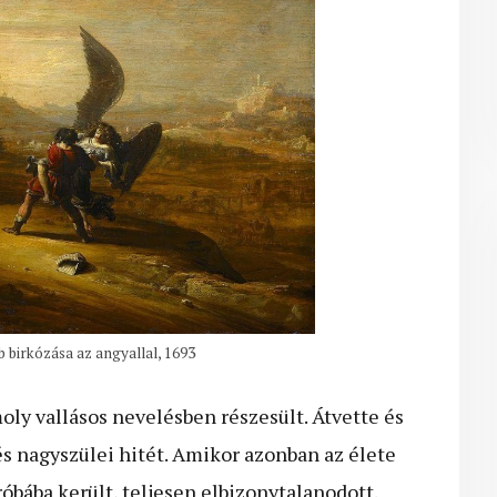
 birkózása az angyallal, 1693
oly vallásos nevelésben részesült. Átvette és
s nagyszülei hitét. Amikor azonban az élete
bába került, teljesen elbizonytalanodott.