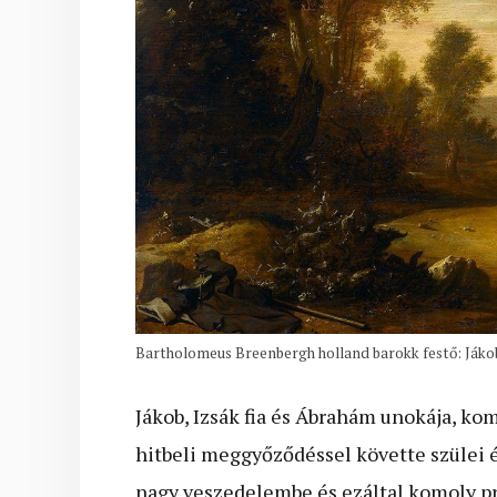
Bartholomeus Breenbergh holland barokk festő: Jákob
Jákob, Izsák fia és Ábrahám unokája, kom
hitbeli meggyőződéssel követte szülei é
nagy veszedelembe és ezáltal komoly pró