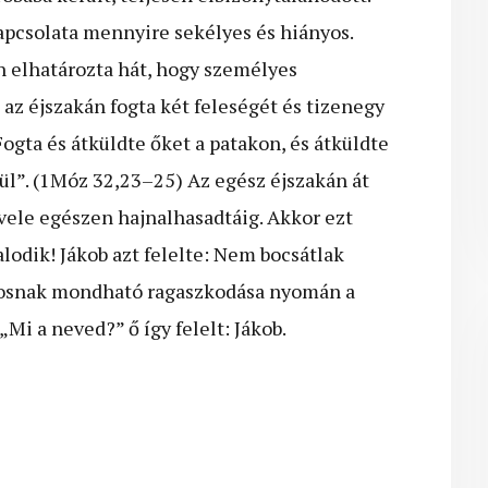
apcsolata mennyire sekélyes és hiányos.
n elhatározta hát, hogy személyes
 az éjszakán fogta két feleségét és tizenegy
Fogta és átküldte őket a patakon, és átküldte
ül”. (1Móz 32,23–25) Az egész éjszakán át
 vele egészen hajnalhasadtáig. Akkor ezt
lodik! Jákob azt felelte: Nem bocsátlak
kosnak mondható ragaszkodása nyomán a
Mi a neved?” ő így felelt: Jákob.