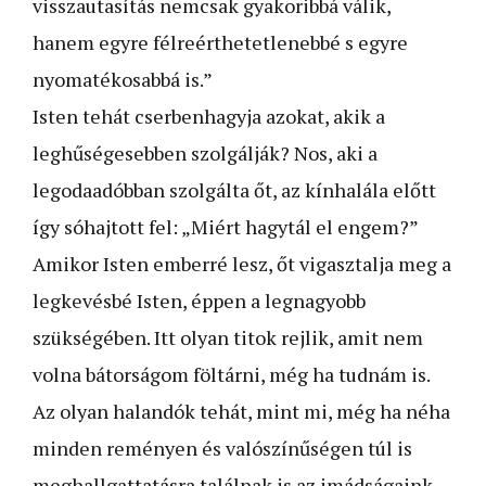
visszautasítás nemcsak gyakoribbá válik,
hanem egyre félreérthetetlenebbé s egyre
nyomatékosabbá is.”
Isten tehát cserbenhagyja azokat, akik a
leghűségesebben szolgálják? Nos, aki a
legodaadóbban szolgálta őt, az kínhalála előtt
így sóhajtott fel: „Miért hagytál el engem?”
Amikor Isten emberré lesz, őt vigasztalja meg a
legkevésbé Isten, éppen a legnagyobb
szükségében. Itt olyan titok rejlik, amit nem
volna bátorságom föltárni, még ha tudnám is.
Az olyan halandók tehát, mint mi, még ha néha
minden reményen és valószínűségen túl is
meghallgattatásra találnak is az imádságaink,