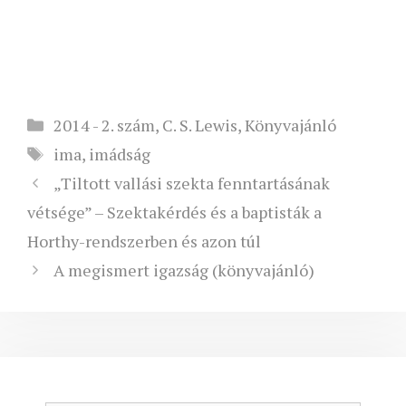
Kategória
2014 - 2. szám
,
C. S. Lewis
,
Könyvajánló
Címkék
ima
,
imádság
„Tiltott vallási szekta fenntartásának
vétsége” – Szektakérdés és a baptisták a
Horthy-rendszerben és azon túl
A megismert igazság (könyvajánló)