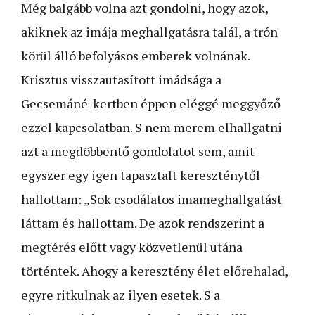
Még balgább volna azt gondolni, hogy azok,
akiknek az imája meghallgatásra talál, a trón
körül álló befolyásos emberek volnának.
Krisztus visszautasított imádsága a
Gecsemáné-kertben éppen eléggé meggyőző
ezzel kapcsolatban. S nem merem elhallgatni
azt a megdöbbentő gondolatot sem, amit
egyszer egy igen tapasztalt kereszténytől
hallottam: „Sok csodálatos ima­meghallgatást
láttam és hallottam. De azok rendszerint a
megtérés előtt vagy közvetlenül utána
történtek. Ahogy a keresztény élet előrehalad,
egyre ritkulnak az ilyen esetek. S a