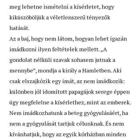
meg lehetne ismételni a kísérletet, hogy
kiküszöböljük a véletlenszerű tényezők
hatását.
Az a baj, hogy nem látom, hogyan lehet igazán
imádkozni ilyen feltételek mellett. „A
gondolat nélküli szavak sohasem jutnak a
mennybe”, mondja a király a Hamletben. Aki
csak elszaj­kózik egy imát, az nem imádkozik:
különben jól idomított papagájok serege éppen
úgy megfelelne a kísérlethez, mint az emberek.
Nem imádkozhatunk a beteg gyógyulásáért, ha
nem a gyógyulását tartjuk célunknak. És nem
kívánhatjuk, hogy az egyik kórházban minden