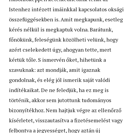
Istenhez intézett imáinkkal kapcsolatos oksági
összefüggésekben is. Amit megkapunk, esetleg
kérés nélkül is megkaptuk volna. Barátunk,
főnökünk, feleségünk közölheti velünk, hogy
azért cselekedett úgy, ahogyan tette, mert
kértük tőle. S ismervén őket, hihetünk a
szavuknak: azt mondják, amit igaznak
gondolnak, és elég jól ismerik saját valódi
indítékaikat. De ne feledjük, ha ez meg is
történik, akkor sem jutottunk tudományos
bizonyítékhoz. Nem hajt­juk végre az ellenőrző
kísérletet, visszautasítva a fizetésemelést vagy
felbontva a jegyességet, hogy aztán új