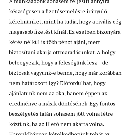
A munkaadónk sohasem teljesíti annyira
készségesen a fizetésemelésre irányuló
kérelmünket, mint ha tudja, hogy a rivális cég
magasabb fizetést kínál. Ez esetben bizonyára
kérés nélkül is több pénzt ajánl, mert
biztosítani akarja ottmaradásunkat. A hölgy
beleegyezik, hogy a feleségünk lesz – de
biztosak vagyunk-e benne, hogy már korábban
nem határozott így? Előfordulhat, hogy
ajánlatunk nem az oka, hanem éppen az
eredménye a másik döntésének. Egy fontos
beszélgetés talán sohasem jött volna létre
köztünk, ha az illető nem akarta volna.
Hasonlóképpen kételkedhetünk tehát az