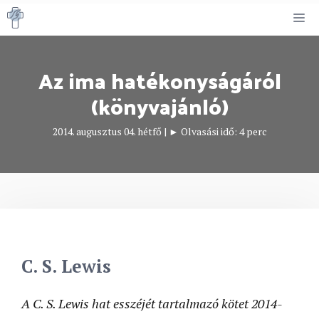
Kilépés
M
a
tartalomba
Az ima hatékonyságáról
(könyvajánló)
2014. augusztus 04. hétfő
|
► Olvasási idő:
4
perc
C. S. Lewis
A C. S. Lewis hat esszéjét tartalmazó kötet 2014-