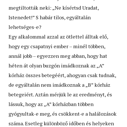
megtiltották neki: „Ne kísértsd Uradat,
Istenedet!” S habár tilos, egyáltalán
lehetséges-e?
Egy alkalommal azzal az ötlettel álltak elő,
hogy egy csapat­nyi ember – minél többen,
annál jobb – egyezzen meg abban, hogy hat
héten át olyan buzgón imádkoznak az „A”
kórház összes betegéért, ahogyan csak tudnak,
de egyáltalán nem imádkoznak a „B” kórház
betegeiért. Aztán mérjük le az eredményt, és
lássuk, hogy az „A” kórházban többen
gyógyultak-e meg, és csökkent-e a halálozások
száma. Esetleg különböző időben és helyeken