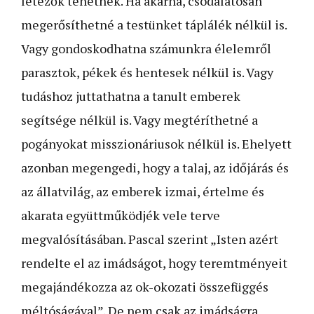
létezők tehetnek. Ha akarná, csodálatosan
megerősíthetné a testünket táplálék nélkül is.
Vagy gondoskodhatna számunkra élelemről
parasztok, pékek és hentesek nélkül is. Vagy
tudáshoz juttathatna a tanult emberek
segítsége nélkül is. Vagy megtéríthetné a
pogányokat misszionáriusok nélkül is. Ehelyett
azonban megengedi, hogy a talaj, az időjárás és
az állatvilág, az emberek izmai, értelme és
akarata együttműködjék vele terve
megvalósításában. Pascal szerint „Isten azért
rendelte el az imádságot, hogy teremtményeit
megajándékozza az ok-okozati összefüggés
méltóságával”. De nem csak az imádságra