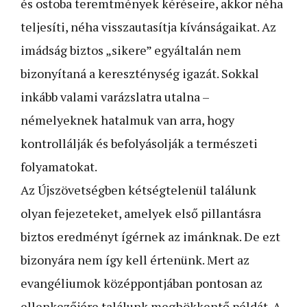
és ostoba te­remt­mények kéréseire, akkor néha
teljesíti, néha visszautasítja kívánságaikat. Az
imádság biztos „sikere” egyáltalán nem
bizonyítaná a kereszténység igazát. Sokkal
inkább valami varázslatra utalna –
némelyeknek hatalmuk van arra, hogy
kontrollálják és befolyásolják a természeti
folyamatokat.
Az Újszövetségben kétségtelenül találunk
olyan fejezeteket, amelyek első pillantásra
biztos eredményt ígérnek az imánk­nak. De ezt
bizonyára nem így kell értenünk. Mert az
evangéliumok középpontjában pontosan az
ellenkezőjére találunk meghökkentő példát. A