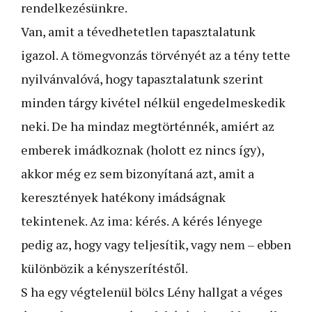
rendelkezésünkre.
Van, amit a tévedhetetlen tapasztalatunk
igazol. A tömegvonzás törvényét az a tény tette
nyilvánvalóvá, hogy tapasztalatunk szerint
minden tárgy kivétel nélkül engedel­meskedik
neki. De ha mindaz megtörténnék, amiért az
emberek imádkoznak (holott ez nincs így),
akkor még ez sem bizonyítaná azt, amit a
keresztények hatékony imádságnak
tekintenek. Az ima: kérés. A kérés lényege
pedig az, hogy vagy teljesítik, vagy nem – ebben
különbözik a kényszerítéstől.
S ha egy végtelenül bölcs Lény hallgat a véges