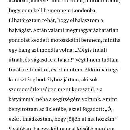
azonban, amelyet fölbontottam, tudtomra adta,
hogy nem kell bemennem Londonba.
Elhatároztam tehát, hogy elhalasztom a
hajvágást. Aztán valami megmagyarázhatatlan
gondolat kezdett motoszkálni bennem, mintha
egy hang azt mondta volna: „Mégis indulj
útnak, és vágasd le a hajad!” Végül nem tudtam
tovább ellenállni, és elmentem. Akkoriban egy
keresztény borbélyhoz jártam, aki sok
szerencsétlenségen ment keresztül, s a
bátyámmal néha a segítségére voltunk. Amint
benyitottam az üzletébe, ezzel fogadott: „Ó,
ezért imádkoztam, hogy jöjjön el ma hozzám.”
S valóban, ha egy-két nappal később mentem