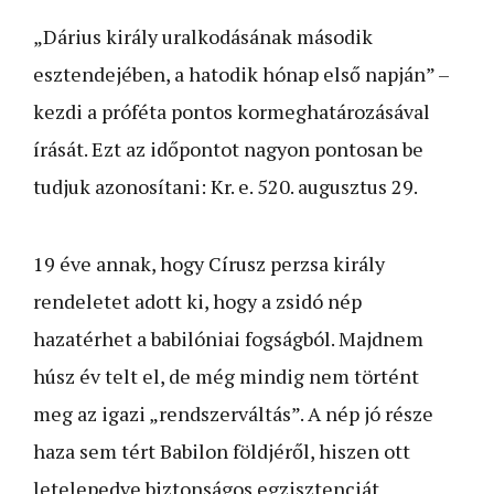
„Dárius király uralkodásának második
esztendejében, a hatodik hónap első napján” –
kezdi a próféta pontos kormeghatározásával
írását. Ezt az időpontot nagyon pontosan be
tudjuk azonosítani: Kr. e. 520. augusztus 29.
19 éve annak, hogy Círusz perzsa király
rendeletet adott ki, hogy a zsidó nép
hazatérhet a babilóniai fogságból. Majd­nem
húsz év telt el, de még mindig nem történt
meg az igazi „rendszerváltás”. A nép jó része
haza sem tért Babilon földjéről, hiszen ott
letelepedve biztonságos egzisztenciát