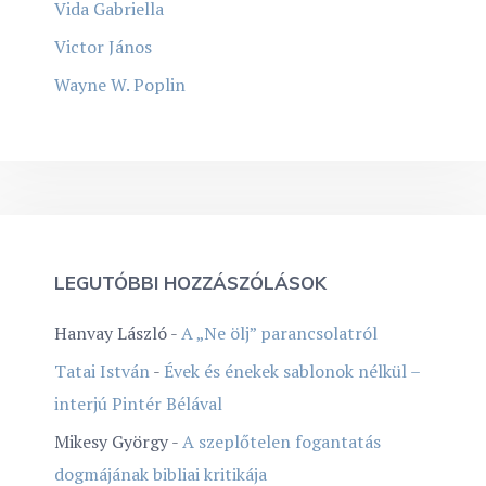
Vida Gabriella
Victor János
Wayne W. Poplin
LEGUTÓBBI HOZZÁSZÓLÁSOK
Hanvay László
-
A „Ne ölj” parancsolatról
Tatai István
-
Évek és énekek sablonok nélkül –
interjú Pintér Bélával
Mikesy György
-
A szeplőtelen fogantatás
dogmájának bibliai kritikája