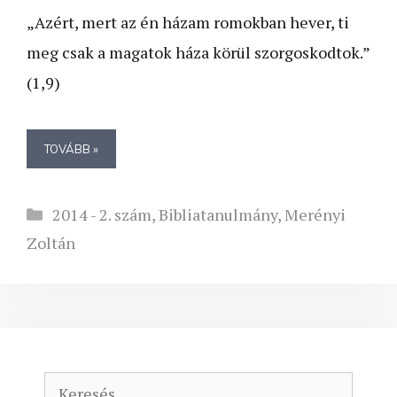
„Azért, mert az én házam romokban hever, ti
meg csak a magatok háza körül szorgoskodtok.”
(1,9)
TOVÁBB »
Kategória
2014 - 2. szám
,
Bibliatanulmány
,
Merényi
Zoltán
Keresés: