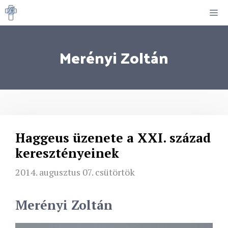
Kilépés
M
a
tartalomba
Merényi Zoltán
Haggeus üzenete a XXI. század
keresztényeinek
2014. augusztus 07. csütörtök
Merényi Zoltán