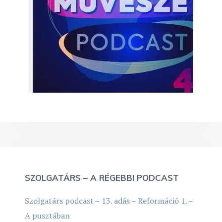
SZOLGATÁRS – A RÉGEBBI PODCAST
Szolgatárs podcast – 13. adás – Reformáció 1. –
A pusztában