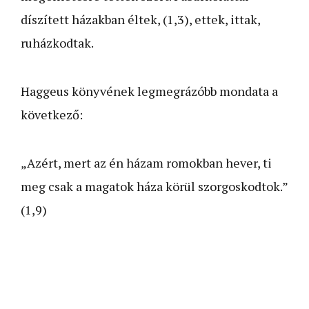
díszített házakban éltek, (1,3), ettek, ittak,
ruházkodtak.
Haggeus könyvének legmegrázóbb mondata a
következő:
„Azért, mert az én házam romokban hever, ti
meg csak a magatok háza körül szorgoskodtok.”
(1,9)