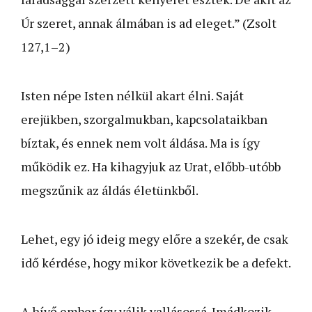
Úr szeret, annak álmában is ad eleget.” (Zsolt
127,1–2)
Isten népe Isten nélkül akart élni. Saját
erejükben, szorgalmukban, kapcsolataikban
bíztak, és ennek nem volt áldása. Ma is így
működik ez. Ha kihagyjuk az Urat, előbb-utóbb
megszűnik az áldás életünkből.
Lehet, egy jó ideig megy előre a szekér, de csak
idő kérdése, hogy mikor következik be a defekt.
A hívő ember így válik vallásossá. Imádkozik