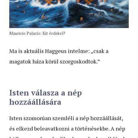
Mauricio Palacio: Kit érdekel?
Ma is aktuális Haggeus intelme: „csak a
magatok háza körül szorgoskodtok.”
Isten válasza a nép
hozzáállására
Isten szomorúan szemléli a nép hozzáállását,
és elkezd bele­avatkozni a történésekbe. A nép