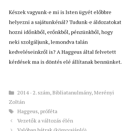
Készek vagyunk-e mi is Isten ügyét előbbre
helyezni a sajátunkénál? Tudunk-e áldozatokat
hozni időnkből, erőnkből, pénzünkből, hogy
neki szolgáljunk, lemondva talán
kedveléseinkről is? A Haggeus által felvetett
kérdések ma is döntés elé állítanak bennünket.
Kategória
2014 - 2. szám
,
Bibliatanulmány
,
Merényi
Zoltán
Címkék
Haggeus
,
próféta
Vezetők a változás élén
Valóban bátrak (könyvajánló)