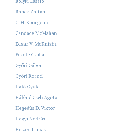
Bolyki László
Boncz Zoltán
C. H. Spurgeon
Candace McMahan
Edgar V. McKnight
Fekete Csaba
Győri Gábor
Győri Kornél
Háló Gyula
Hálóné Cseh Ágota
Hegedűs D. Viktor
Hegyi András
Heizer Tamás