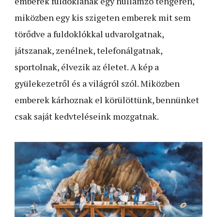
emberek fuldoklanak egy hullámzó tengeren,
miközben egy kis szigeten emberek mit sem
törődve a fuldoklókkal udvarolgatnak,
játszanak, zenélnek, telefonálgatnak,
sportolnak, élvezik az életet. A kép a
gyülekezetről és a világról szól. Miközben
emberek kárhoznak el körülöttünk, bennünket
csak saját kedvteléseink mozgatnak.