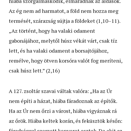
hiába szorgalmaskodik, elmaradnak az áldások.
Az ég nem ad harmatot, a föld nem hozza meg
termését, szárazság sújtja a földeket (1,10–11).
„Az történt, hogy ha valaki odament
gabonájához, melytől húsz vékát várt, csak tíz
lett, és ha valaki odament a borsajtójához,
remélve, hogy ötven korsóra valót fog meríteni,
csak húsz lett.” (2,16)
A 127. zsoltár szavai váltak valóra: „Ha az Úr
nem építi a házat, hiába fáradoznak az építők.
Ha az Úr nem őrzi a várost, hiába vigyáznak rá
az őrök. Hiába keltek korán, és feküsztök későn:
fáradsággal szerzett kenyeret esztek. De akit az