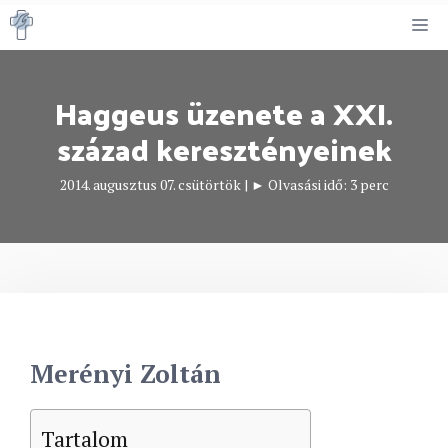
Kilépés
M
a
tartalomba
Haggeus üzenete a XXI.
század keresztényeinek
2014. augusztus 07. csütörtök
|
► Olvasási idő:
3
perc
Merényi Zoltán
Tartalom