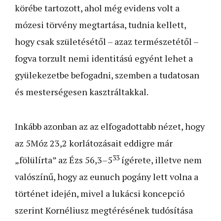
körébe tartozott, ahol még evidens volt a
mózesi törvény megtartása, tudnia kellett,
hogy csak születésétől – azaz természetétől –
fogva torzult nemi identitású egyént lehet a
gyülekezetbe befogadni, szemben a tudatosan
és mesterségesen kasztráltakkal.
Inkább azonban az az elfogadottabb nézet, hogy
az 5Móz 23,2 korlátozásait eddigre már
33
„fölülírta” az Ézs 56,3–5
ígérete, illetve nem
valószínű, hogy az eunuch pogány lett volna a
történet idején, mivel a lukácsi koncepció
szerint Kornéliusz megtérésének tudósítása