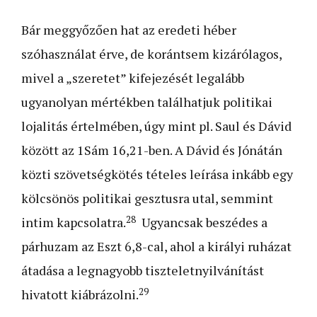
Bár meggyőzően hat az eredeti héber
szóhasználat érve, de korántsem kizárólagos,
mivel a „szeretet” kifejezését legalább
ugyanolyan mértékben találhatjuk politikai
lojalitás értelmében, úgy mint pl. Saul és Dávid
között az 1Sám 16,21-ben. A Dávid és Jónátán
közti szövetségkötés tételes leírása inkább egy
kölcsönös politikai gesztusra utal, semmint
28
intim kapcsolatra.
Ugyancsak beszédes a
párhuzam az Eszt 6,8-cal, ahol a királyi ruházat
átadása a legnagyobb tiszteletnyilvánítást
29
hivatott kiábrázolni.