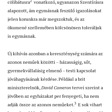
2
cölibátusra
vonatkozó, ugyanazon Szentírásra
alapozott, ám egymásnak feszülő igazolásokat
jelen korunkra már megszoktuk, és az
ökumené szellemében kölcsönösen toleráljuk
is egymásnak.
Új kihívás azonban a kereszténység számára az
azonos neműek közötti – házasságig, sőt,
gyermekvállalásig elmenő – testi kapcsolat
jóváhagyásának kérdése. Például a brit
miniszterelnök,
David Cameron
tervei szerint a
jövőben az egyházakat per fenyegeti, ha nem
3
adják össze az azonos neműeket.
E sok vihart