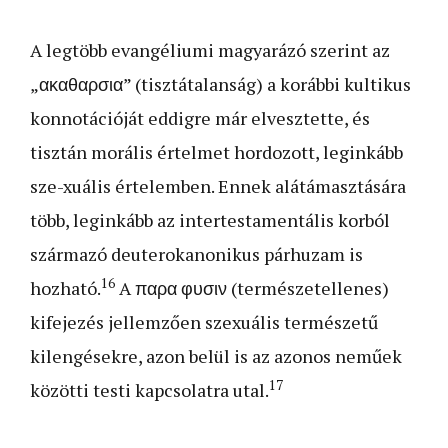
A legtöbb evangéliumi magyarázó szerint az
„ακαθαρσια” (tisztátalanság) a korábbi kultikus
konnotációját eddigre már elvesztette, és
tisztán morális értelmet hordozott, leginkább
sze-xuális értelemben. Ennek alátámasztására
több, leginkább az intertestamentális korból
származó deuterokanonikus párhuzam is
16
hozható.
A παρα φυσιν (természetellenes)
kifejezés jellemzően szexuális természetű
kilengésekre, azon belül is az azonos neműek
17
közötti testi kapcsolatra utal.