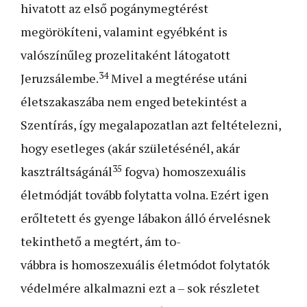
hivatott az első pogánymegtérést
megörökíteni, valamint egyébként is
valószínűleg prozelitaként látogatott
34
Jeruzsálembe.
Mivel a megtérése utáni
életszakaszába nem enged betekintést a
Szentírás, így megalapozatlan azt feltételezni,
hogy esetleges (akár születésénél, akár
35
kasztráltságánál
fogva) homoszexuális
életmódját tovább folytatta volna. Ezért igen
erőltetett és gyenge lábakon álló érvelésnek
tekinthető a megtért, ám to-
vábbra is homoszexuális életmódot folytatók
védelmére alkalmazni ezt a – sok részletet