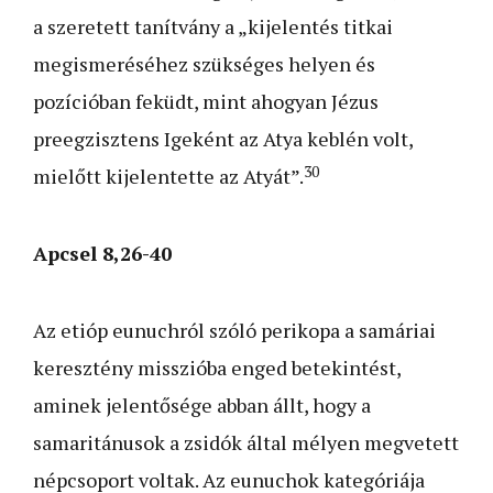
a szeretett tanítvány a „kijelentés titkai
megismeréséhez szükséges helyen és
pozícióban feküdt, mint ahogyan Jézus
preegzisztens Igeként az Atya keblén volt,
30
mielőtt kijelentette az Atyát”.
Apcsel 8,26-40
Az etióp eunuchról szóló perikopa a samáriai
keresztény misszióba enged betekintést,
aminek jelentősége abban állt, hogy a
samaritánusok a zsidók által mélyen megvetett
népcsoport voltak. Az eunuchok kategóriája