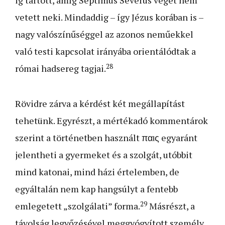
ig tartott, amíg Septimus Severus véget nem
vetett neki. Mindaddig – így Jézus korában is –
nagy valószínűséggel az azonos neműekkel
való testi kapcsolat irányába orientálódtak a
28
római hadsereg tagjai.
Rövidre zárva a kérdést két megállapítást
tehetünk. Egyrészt, a mértékadó kommentárok
szerint a történetben használt παις egyaránt
jelentheti a gyermeket és a szolgát, utóbbit
mind katonai, mind házi értelemben, de
egyáltalán nem kap hangsúlyt a fentebb
29
emlegetett „szolgálati” forma.
Másrészt, a
távolság legyőzésével meggyógyított személy