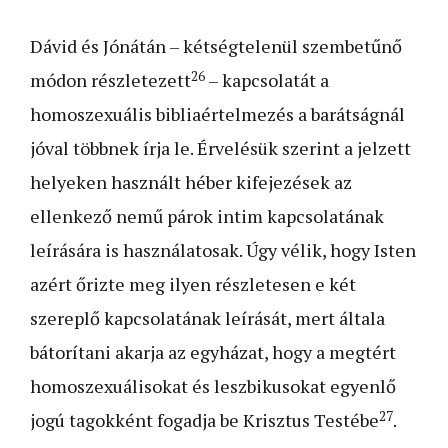
Dávid és Jónátán – kétségtelenül szembetűnő
26
módon részletezett
– kapcsolatát a
homoszexuális bibliaértelmezés a barátságnál
jóval többnek írja le. Érvelésük szerint a jelzett
helyeken használt héber kifejezések az
ellenkező nemű párok intim kapcsolatának
leírására is használatosak. Úgy vélik, hogy Isten
azért őrizte meg ilyen részletesen e két
szereplő kapcsolatának leírását, mert általa
bátorítani akarja az egyházat, hogy a megtért
homoszexuálisokat és leszbikusokat egyenlő
27
jogú tagokként fogadja be Krisztus Testébe
.