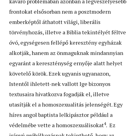
kavaró problémában azonban a legveszélyesebb
frontokat elsősorban nem a posztmodern
emberképtől áthatott világi, liberális
törvényhozás, illetve a Biblia tekintélyét féltve
óvó, egységesen fellépő keresztény egyházak
alkotják, hanem az önmaguknak mindannyian
egyaránt a kereszténység ernyője alatt helyet
követelő körök. Ezek ugyanis ugyanazon,
Istentől ihletett-nek vallott Ige bizonyos
textusaira hivatkozva fogadják el, illetve
utasítják el a homoszexualitás jelenségét. Egy
híres angol baptista lelkipásztor például a
4
védelmébe vette a homoszexuálisokat
. Ez
irányú próbálkozásnak tekinthető, hogy az