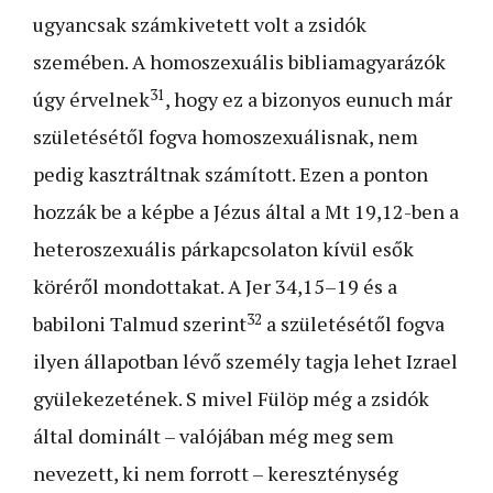
ugyancsak számkivetett volt a zsidók
szemében. A homoszexuális bibliamagyarázók
31
úgy érvelnek
, hogy ez a bizonyos eunuch már
születésétől fogva homoszexuálisnak, nem
pedig kasztráltnak számított. Ezen a ponton
hozzák be a képbe a Jézus által a Mt 19,12-ben a
heteroszexuális párkapcsolaton kívül esők
köréről mondottakat. A Jer 34,15–19 és a
32
babiloni Talmud szerint
a születésétől fogva
ilyen állapotban lévő személy tagja lehet Izrael
gyülekezetének. S mivel Fülöp még a zsidók
által dominált – valójában még meg sem
nevezett, ki nem forrott – kereszténység