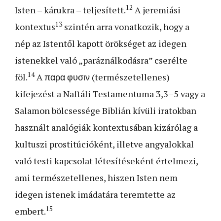
12
Isten – kárukra – teljesített.
A jeremiási
13
kontextus
szintén arra vonatkozik, hogy a
nép az Istentől kapott örökséget az idegen
istenekkel való „paráználkodásra” cserélte
14
föl.
A παρα φυσιν (természetellenes)
kifejezést a Naftáli Testamentuma 3,3–5 vagy a
Salamon bölcsessége Biblián kívüli iratokban
használt analógiák kontextusában kizárólag a
kultuszi prostitúcióként, illetve angyalokkal
való testi kapcsolat létesítéseként értelmezi,
ami természetellenes, hiszen Isten nem
idegen istenek imádatára teremtette az
15
embert.