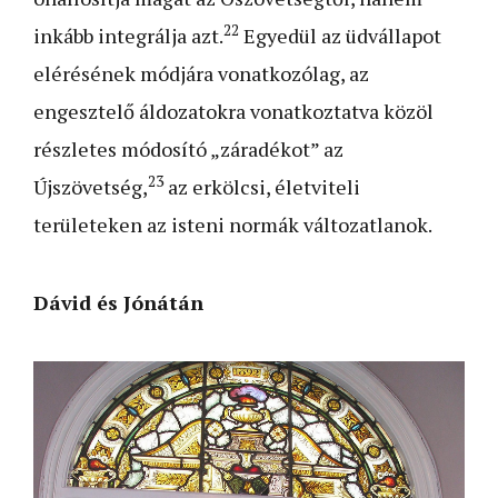
22
inkább integrálja azt.
Egyedül az üdvállapot
elérésének módjára vonatkozólag, az
engesztelő áldozatokra vonatkoztatva közöl
részletes módosító „záradékot” az
23
Újszövetség,
az erkölcsi, életviteli
területeken az isteni normák változatlanok.
Dávid és Jónátán