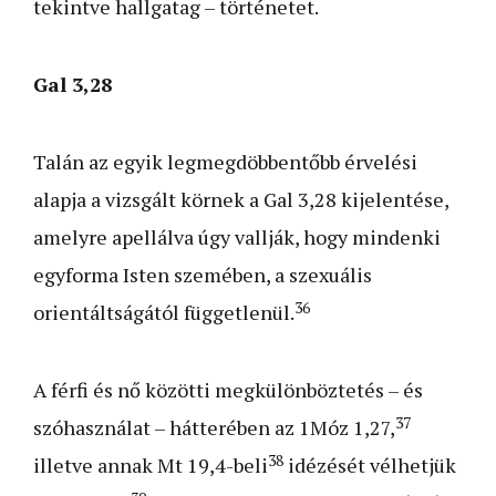
tekintve hallgatag – történetet.
Gal 3,28
Talán az egyik legmegdöbbentőbb érvelési
alapja a vizsgált körnek a Gal 3,28 kijelentése,
amelyre apellálva úgy vallják, hogy mindenki
egyforma Isten szemében, a szexuális
36
orientáltságától függetlenül.
A férfi és nő közötti megkülönböztetés – és
37
szóhasználat – hátterében az 1Móz 1,27,
38
illetve annak Mt 19,4-beli
idézését vélhetjük