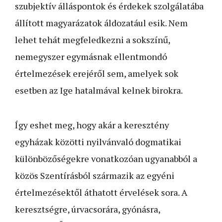
szubjektív álláspontok és érdekek szolgálatába
állított magyarázatok áldozatául esik. Nem
lehet tehát megfeledkezni a sokszínű,
nemegyszer egymásnak ellentmondó
értelmezések erejéről sem, amelyek sok
esetben az Ige hatalmával kelnek birokra.
Így eshet meg, hogy akár a keresztény
egyházak közötti nyilvánvaló dogmatikai
különbözőségekre vonatkozóan ugyanabból a
közös Szentírásból származik az egyéni
értelmezésektől áthatott érvelések sora. A
keresztségre, úrvacsorára, gyónásra,