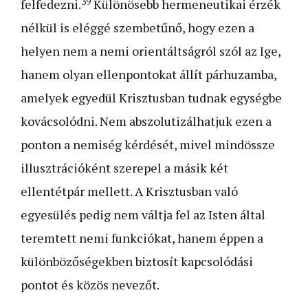
39
felfedezni.
Különösebb hermeneutikai érzék
nélkül is eléggé szembetűnő, hogy ezen a
helyen nem a nemi orientáltságról szól az Ige,
hanem olyan ellenpontokat állít párhuzamba,
amelyek egyedül Krisztusban tudnak egységbe
kovácsolódni. Nem abszolutizálhatjuk ezen a
ponton a nemiség kérdését, mivel mindössze
illusztrációként szerepel a másik két
ellentétpár mellett. A Krisztusban való
egyesülés pedig nem váltja fel az Isten által
teremtett nemi funkciókat, hanem éppen a
különbözőségekben biztosít kapcsolódási
pontot és közös nevezőt.