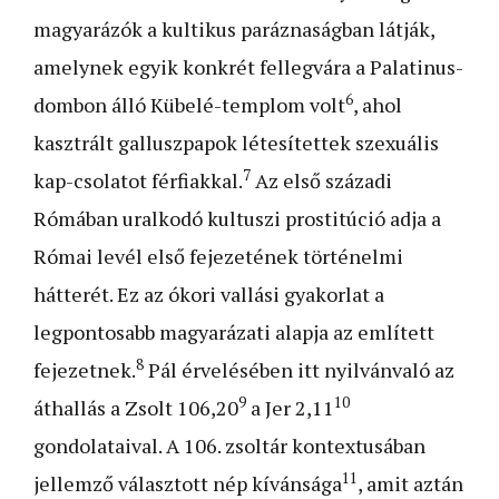
magyarázók a kultikus paráznaságban látják,
amelynek egyik konkrét fellegvára a Palatinus-
6
dombon álló Kübelé-templom volt
, ahol
kasztrált galluszpapok létesítettek szexuális
7
kap-csolatot férfiakkal.
Az első századi
Rómában uralkodó kultuszi prostitúció adja a
Római levél első fejezetének történelmi
hátterét. Ez az ókori vallási gyakorlat a
legpontosabb magyarázati alapja az említett
8
fejezetnek.
Pál érvelésében itt nyilvánvaló az
9
10
áthallás a Zsolt 106,20
a Jer 2,11
gondolataival. A 106. zsoltár kontextusában
11
jellemző választott nép kívánsága
, amit aztán