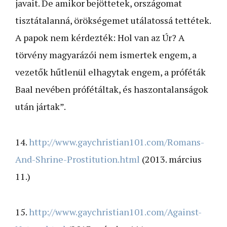
javait. De amikor bejöttetek, országomat
tisztátalanná, örökségemet utálatossá tettétek.
A papok nem kérdezték: Hol van az Úr? A
törvény magyarázói nem ismertek engem, a
vezetők hűtlenül elhagytak engem, a próféták
Baal nevében prófétáltak, és haszontalanságok
után jártak”.
14.
http://www.gaychristian101.com/Romans-
And-Shrine-Prostitution.html
(2013. március
11.)
15.
http://www.gaychristian101.com/Against-