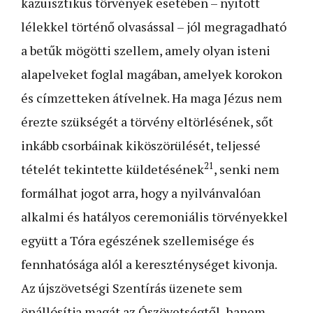
kazuisztikus törvények esetében – nyitott
lélekkel történő olvasással – jól megragadható
a betűk mögötti szellem, amely olyan isteni
alapelveket foglal magában, amelyek korokon
és címzetteken átívelnek. Ha maga Jézus nem
érezte szükségét a törvény eltörlésének, sőt
inkább csorbáinak kiköszörülését, teljessé
21
tételét tekintette küldetésének
, senki nem
formálhat jogot arra, hogy a nyilvánvalóan
alkalmi és hatályos ceremoniális törvényekkel
együtt a Tóra egészének szellemisége és
fennhatósága alól a kereszténységet kivonja.
Az újszövetségi Szentírás üzenete sem
önállósítja magát az Ószövetségtől, hanem