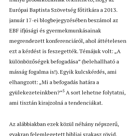
Európai Baptista Szövetség főtitkára a 2013.
január 17-ei blogbejegyzésében beszámol az
EBF ifjúsági és gyermekmunkásainak
megrendezett konferenciáról, ahol áttételesen
ezt a kérdést is feszegették. Témájuk volt: „A
különbözőségek befogadása” (belehallható a
másság fogalma is!). Egyik kulcskérdés, ami
elhangzott: „Mi a befogadás határa a
5
gyülekezeteinkben?”
A sort lehetne folytatni,
ami tisztán kirajzolná a tendenciákat.
Az alábbiakban ezek közül néhány népszerű,
gyakran felemlegetett bibliai szakasz rövid,