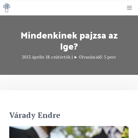
Kilépés
M
a
tartalomba
Mindenkinek pajzsa az
Ige?
2013. április 18. csütörtök
|
► Olvasási idő:
5
perc
Várady Endre