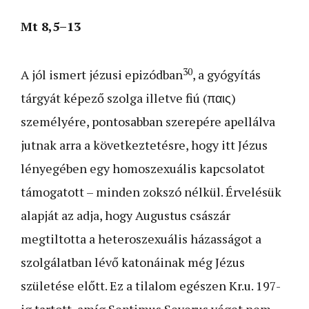
Mt 8,5–13
30
A jól ismert jézusi epizódban
, a gyógyítás
tárgyát képező szolga illetve fiú (παις)
személyére, pontosabban szerepére apellálva
jutnak arra a következtetésre, hogy itt Jézus
lényegében egy homoszexuális kapcsolatot
támogatott – minden zokszó nélkül. Érvelésük
alapját az adja, hogy Augustus császár
megtiltotta a heteroszexuális házasságot a
szolgálatban lévő katonáinak még Jézus
születése előtt. Ez a tilalom egészen Kr.u. 197-