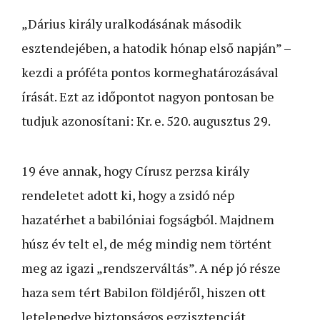
„Dárius király uralkodásának második
esztendejében, a hatodik hónap első napján” –
kezdi a próféta pontos kormeghatározásával
írását. Ezt az időpontot nagyon pontosan be
tudjuk azonosítani: Kr. e. 520. augusztus 29.
19 éve annak, hogy Círusz perzsa király
rendeletet adott ki, hogy a zsidó nép
hazatérhet a babilóniai fogságból. Majd­nem
húsz év telt el, de még mindig nem történt
meg az igazi „rendszerváltás”. A nép jó része
haza sem tért Babilon földjéről, hiszen ott
letelepedve biztonságos egzisztenciát