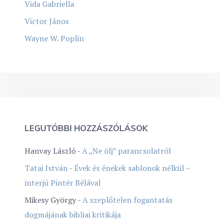
Vida Gabriella
Victor János
Wayne W. Poplin
LEGUTÓBBI HOZZÁSZÓLÁSOK
Hanvay László
-
A „Ne ölj” parancsolatról
Tatai István
-
Évek és énekek sablonok nélkül –
interjú Pintér Bélával
Mikesy György
-
A szeplőtelen fogantatás
dogmájának bibliai kritikája