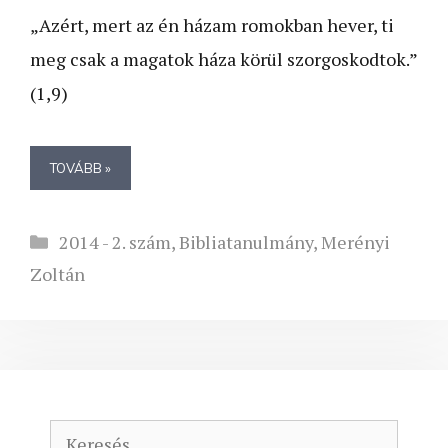
„Azért, mert az én házam romokban hever, ti
meg csak a magatok háza körül szorgoskodtok.”
(1,9)
TOVÁBB »
Kategória
2014 - 2. szám
,
Bibliatanulmány
,
Merényi
Zoltán
Keresés: