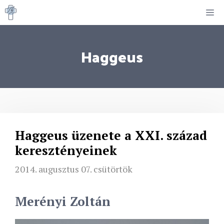
Kilépés
M
a
tartalomba
Haggeus
Haggeus üzenete a XXI. század
keresztényeinek
2014. augusztus 07. csütörtök
Merényi Zoltán