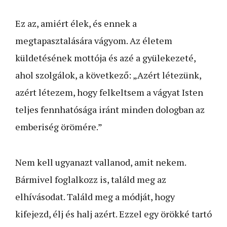
Ez az, amiért élek, és ennek a
megtapasztalására vágyom. Az életem
küldetésének mottója és azé a gyülekezeté,
ahol szolgálok, a következő: „Azért létezünk,
azért létezem, hogy felkeltsem a vágyat Isten
teljes fennhatósága iránt minden dologban az
emberiség örömére.”
Nem kell ugyanazt vallanod, amit nekem.
Bármivel foglalkozz is, találd meg az
elhívásodat. Találd meg a módját, hogy
kifejezd, élj és halj azért. Ezzel egy örökké tartó