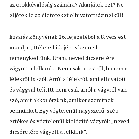
az örökkévalóság számára? Akarjátok ezt? Ne
éljétek le az életeteket elhivatottság nélkül!
Ézsaiás könyvének 26. fejezetéből a 8. vers ezt
mondja: „Ítéleted idején is benned
reménykedtünk, Uram, neved dicséretére
vágyott a lelkünk.” Nemcsak a testről, hanem a
lélekről is szól. Arról a lélekről, ami elhivatott
és vággyal teli. Itt nem csak arról a vágyról van
szó, amit akkor érzünk, amikor szeretnek
bennünket. Egy végtelenül nagyszerű, szép,
értékes és végtelenül kielégítő vágyról: „neved
dicséretére vágyott a lelkünk”.