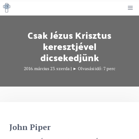
Kilépés
M
a
tartalomba
Csak Jézus Krisztus
keresztjével
dicsekedjünk
2016. március 23. szerda
|
► Olvasási idő:
7
perc
John Piper