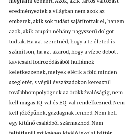
meghalni ezekért. Azok, akik tartós változást
eredményeztek a világban nem azok az
emberek, akik sok tudást sajátítottak el, hanem
azok, akik csupán néhány nagyszerű dolgot
tudtak. Ha azt szeretnéd, hogy a te életed is
számítson, ha azt akarod, hogy a vízbe dobott
kavicsaid fodrozódásából hullámok
keletkezzenek, melyek elérik a föld minden
szegletét, s végül évszázadokon keresztül
továbbhömpölyögnek az örökkévalóságig, nem
kell magas IQ-val és EQ-val rendelkezned. Nem
kell jóképűnek, gazdagnak lenned. Nem kell
egy kitűnő családból származnod. Nem
feltétlenül szükséges kiváló iskolai háttér.