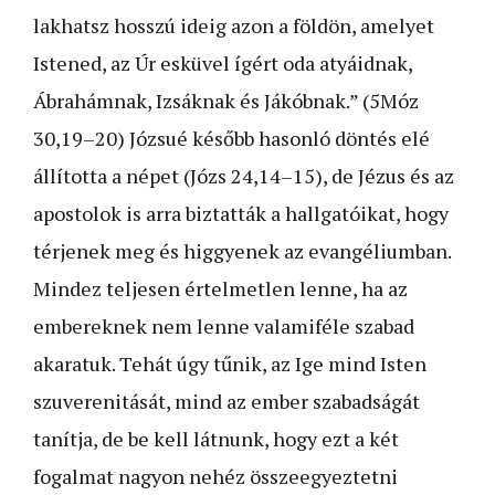
lakhatsz hosszú ideig azon a földön, amelyet
Istened, az Úr esküvel ígért oda atyáidnak,
Ábrahámnak, Izsáknak és Jákóbnak.” (5Móz
30,19–20) Józsué később hasonló döntés elé
állította a népet (Józs 24,14–15), de Jézus és az
apostolok is arra biztatták a hallgatóikat, hogy
térjenek meg és higgyenek az evangéliumban.
Mindez teljesen értelmetlen lenne, ha az
embereknek nem lenne valamiféle szabad
akaratuk. Tehát úgy tűnik, az Ige mind Isten
szuverenitását, mind az ember szabadságát
tanítja, de be kell látnunk, hogy ezt a két
fogalmat nagyon nehéz összeegyeztetni