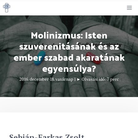
Kilépés
M
a
tartalomba
Molinizmus: Isten
szuverenitásának és az
ember szabad akaratának
egyensúlya?
2016. december 18. vasárnap
|
► Olvasási idő:
7
perc
Sebján-Farkas Zsolt