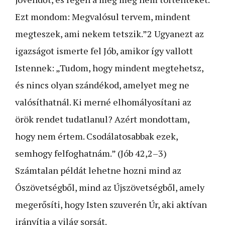
Ezt mondom: Megvalósul tervem, mindent
megteszek, ami nekem tetszik.”
2
Ugyanezt az
igazságot ismerte fel Jób, amikor így vallott
Istennek: „Tudom, hogy mindent megtehetsz,
és nincs olyan szándékod, amelyet meg ne
valósíthatnál. Ki merné elhomályosítani az
örök rendet tudatlanul? Azért mondottam,
hogy nem értem. Csodálatosabbak ezek,
semhogy felfoghatnám.” (Jób 42,2–3)
Számtalan példát lehetne hozni mind az
Ószövetségből, mind az Újszövetségből, amely
megerősíti, hogy Isten szuverén Úr, aki aktívan
irányítja a világ sorsát.