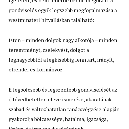
ígéreteit, és nem lehetne benne megbízni. A
gondviselés egyik legszebb megfogalmazása a
westminsteri hitvallásban található:
Isten – minden dolgok nagy alkotója – minden
teremtményt, cselekvést, dolgot a
legnagyobbtól a legkisebbig fenntart, irányít,
elrendel és kormányoz.
E legbölcsebb és legszentebb gondviselését az
ő tévedhetetlen eleve ismerése, akaratának
szabad és változhatatlan tanácsvégzése alapján
gyakorolja bölcsessége, hatalma, igazsága,
jósága, és irgalma dicsőségének