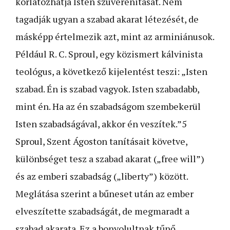
korlátozhatja Isten szuverenitását. Nem
tagadják ugyan a szabad akarat létezését, de
másképp értelmezik azt, mint az arminiánusok.
Például R. C. Sproul, egy közismert kálvinista
teológus, a következő kijelentést teszi: „Isten
szabad. Én is szabad vagyok. Isten szabadabb,
mint én. Ha az én szabadságom szembekerül
Isten szabadságával, akkor én veszítek.”
5
Sproul, Szent Ágoston tanításait követve,
különbséget tesz a szabad akarat („free will”)
és az emberi szabadság („liberty”) között.
Meglátása szerint a bűneset után az ember
elveszítette szabadságát, de megmaradt a
szabad akarata. Ez a bonyolultnak tűnő