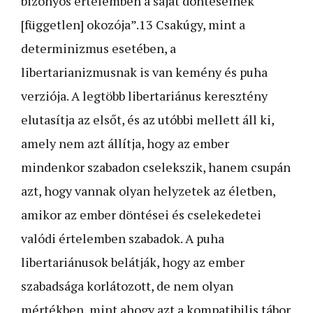
bizonyos értelemben a saját döntéseinek
[független] okozója”.13 Csakúgy, mint a
determinizmus esetében, a
libertarianizmusnak is van kemény és puha
verziója. A legtöbb libertariánus keresztény
elutasítja az elsőt, és az utóbbi mellett áll ki,
amely nem azt állítja, hogy az ember
mindenkor szabadon cselekszik, hanem csupán
azt, hogy vannak olyan helyzetek az életben,
amikor az ember döntései és cselekedetei
valódi értelemben szabadok. A puha
libertariánusok belátják, hogy az ember
szabadsága korlátozott, de nem olyan
mértékben, mint ahogy azt a kompatibilis tábor