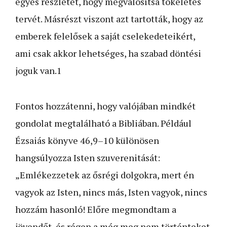
egyes részletét, hogy megvalósítsa tökéletes
tervét. Másrészt viszont azt tartották, hogy az
emberek felelősek a saját cselekedeteikért,
ami csak akkor lehetséges, ha szabad döntési
joguk van.
1
Fontos hozzátenni, hogy valójában mindkét
gondolat megtalálható a Bibliában. Például
Ézsaiás könyve 46,9–10 különösen
hangsúlyozza Isten szuverenitását:
„Emlékezzetek az ősrégi dolgokra, mert én
vagyok az Isten, nincs más, Isten vagyok, nincs
hozzám hasonló! Előre megmondtam a
jövendőt, és régen a még meg nem történteket.