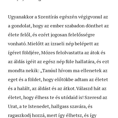
Ugyanakkor a Szentírás egészén végigvonul az
a gondolat, hogy az ember szabadon dönthet az
élete felől, és ezért jogosan felelősségre
vonható. Mielőtt az izraeli nép belépett az
ígéret földjére, Mózes felolvastatta az átok és
az áldás igéit az egész nép füle hallatára, és ezt
mondta nekik: „Tanúul hívom ma ellenetek az
eget és a földet, hogy előtökbe adtam az életet
és a halált, az áldást és az átkot. Válaszd hát az
életet, hogy élhess te és utódaid is! Szeresd az
Urat, a te Istenedet, hallgass szavára, és
ragaszkodj hozzá, mert így élhetsz, és így