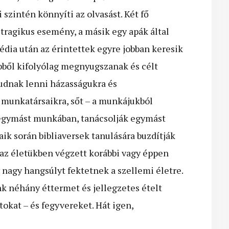
szintén könnyíti az olvasást. Két fő
tragikus esemény, a másik egy apák által
édia után az érintettek egyre jobban keresik
Ebből kifolyólag megnyugszanak és célt
 tudnak lenni házasságukra és
munkatársaikra, sőt – a munkájukból
 egymást munkában, tanácsolják egymást
ik során bibliaversek tanulására buzdítják
az életükben végzett korábbi vagy éppen
 nagy hangsúlyt fektetnek a szellemi életre.
néhány éttermet és jellegzetes ételt
tokat – és fegyvereket. Hát igen,