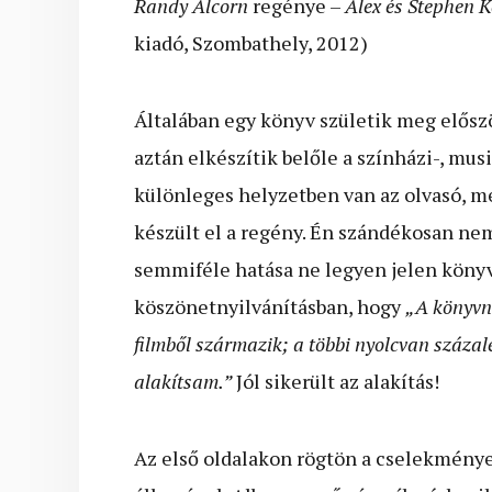
Randy Alcorn
regénye –
Alex és Stephen 
kiadó, Szombathely, 2012)
Általában egy könyv születik meg először
aztán elkészítik belőle a színházi-, mus
különleges helyzetben van az olvasó, m
készült el a regény. Én szándékosan ne
semmiféle hatása ne legyen jelen könyva
köszönetnyilvánításban, hogy
„A könyvne
filmből származik; a többi nyolcvan százal
alakítsam.”
Jól sikerült az alakítás!
Az első oldalakon rögtön a cselekmény