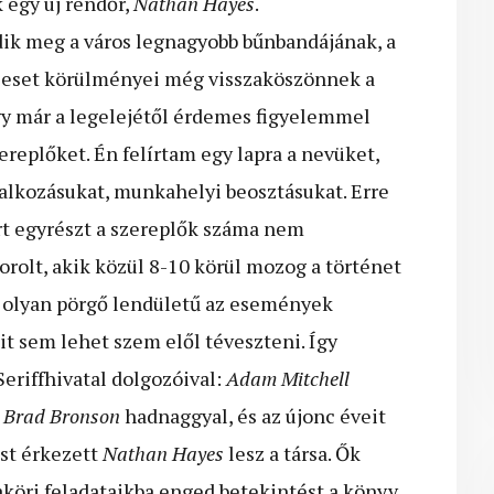
 egy új rendőr,
Nathan Hayes
.
ik meg a város legnagyobb bűnbandájának, a
z eset körülményei még visszaköszönnek a
ogy már a legelejétől érdemes figyelemmel
ereplőket. Én felírtam egy lapra a nevüket,
glalkozásukat, munkahelyi beosztásukat. Erre
rt egyrészt a szereplők száma nem
sorolt, akik közül 8-10 körül mozog a történet
n olyan pörgő lendületű az események
it sem lehet szem elől téveszteni. Így
riffhivatal dolgozóival:
Adam Mitchell
,
Brad Bronson
hadnaggyal, és az újonc éveit
ost érkezett
Nathan Hayes
lesz a társa. Ők
öri feladataikba enged betekintést a könyv.