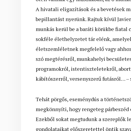
A hivatali eligazítások és a bevetések me
bepillantást nyerünk. Rajtuk kívül Javie
munkás kerül be a baráti körükbe fiatal 
sokféle élethelyzetet tár elénk, amelye
életszemléletnek megfelelő vagy ahhoz 
szó megtérésről, munkahelyi becsületess
programokról, istentiszteletekről, abort
kábítószerről, versenyszerű futásról… – 
Tehát pörgős, eseménydús a történetszö
megkönnyíti, hogy rengeteg párbeszéd é
Ezekből sokat megtudunk a szereplők lelk
gondolataikat előszeretettel öntik szav