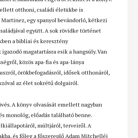
llett otthoni, családi életükbe is
r Martinez, egy spanyol bevándorló, kétkezi
családjával együtt. A sok rövidke történet
kben a bibliai és keresztény
igazodó magatartásra esik a hangsúly. Van
égről, közös apa-fia és apa-lánya
uszról, örökbefogadásról, idősek otthonáról,
szóval az élet sokrétű dolgairól.
vés. A könyv olvasását emellett nagyban
s monológ, előadás található benne.
iállapotáról, múltjáról, terveiről. A
akba, és főleg a főszereplő Adam Mitchelléi