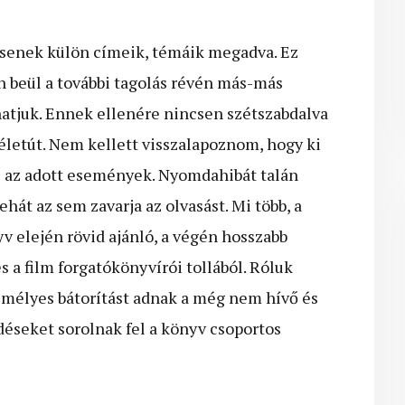
ncsenek külön címeik, témáik megadva. Ez
en beül a további tagolás révén más-más
hatjuk. Ennek ellenére nincsen szétszabdalva
életút. Nem kellett visszalapoznom, hogy ki
le az adott események. Nyomdahibát talán
ehát az sem zavarja az olvasást. Mi több, a
v elején rövid ajánló, a végén hosszabb
s a film forgatókönyvírói tollából. Róluk
emélyes bátorítást adnak a még nem hívő és
rdéseket sorolnak fel a könyv csoportos