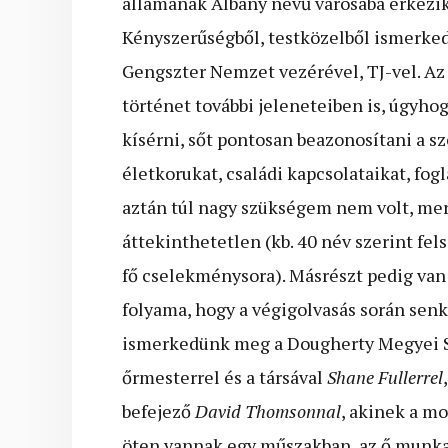
államának Albany nevű városába érkezik
Kényszerűségből, testközelből ismerked
Gengszter Nemzet vezérével, TJ-vel. A
történet további jeleneteiben is, úgyh
kísérni, sőt pontosan beazonosítani a sz
életkorukat, családi kapcsolataikat, fo
aztán túl nagy szükségem nem volt, me
áttekinthetetlen (kb. 40 név szerint fel
fő cselekménysora). Másrészt pedig va
folyama, hogy a végigolvasás során senk
ismerkedünk meg a Dougherty Megyei Se
őrmesterrel és a társával
Shane Fullerrel
befejező
David Thomsonnal
, akinek a m
öten vannak egy műszakban, az ő munkak