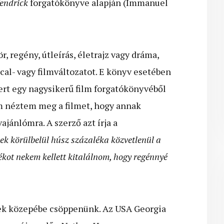
Kendrick
forgatókönyve alapján (Immanuel
, regény, útleírás, életrajz vagy dráma,
ical- vagy filmváltozatot. E könyv esetében
ert egy nagysikerű film forgatókönyvéből
m néztem meg a filmet, hogy annak
jánlómra. A szerző azt írja a
k körülbelül húsz százaléka közvetlenül a
ékot nekem kellett kitalálnom, hogy regénnyé
ek közepébe csöppenünk. Az USA Georgia