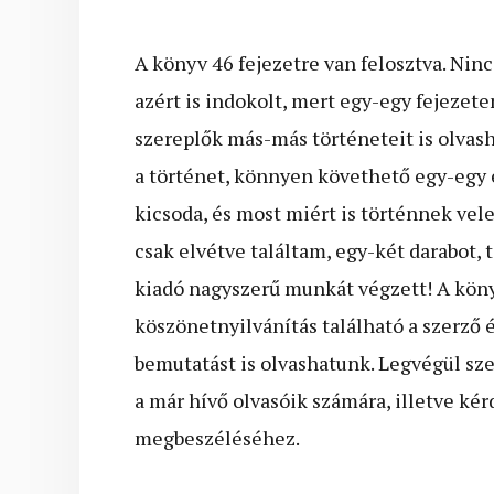
A könyv 46 fejezetre van felosztva. Ni
azért is indokolt, mert egy-egy fejezet
szereplők más-más történeteit is olvas
a történet, könnyen követhető egy-egy 
kicsoda, és most miért is történnek ve
csak elvétve találtam, egy-két darabot, t
kiadó nagyszerű munkát végzett! A köny
köszönetnyilvánítás található a szerző é
bemutatást is olvashatunk. Legvégül sz
a már hívő olvasóik számára, illetve ké
megbeszéléséhez.