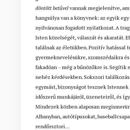
döntött betűvel
vannak megjelenítve, ami 
hangsúlya van a könyvnek: az egyik egy 
nyilvánosan fogadott nyilatkozat. A trag
Isten közelségét, válaszát és akaratát. 
találnak az életükben. Pozitív hatással
gyermeknevelésükre, szomszédaikra és 
fakadóan – még a bűnözőkre is. Segítik
nehéz kérdésekben. Sokszori találkozása
egymást, bizonyságot tesznek Istennek 
időszerű munkájáról, üzeneteiről, és így
Mindezek közben alaposan megismerünk 
Albanyban, autótípusokat, baseballcsapa
rendőrsztori…